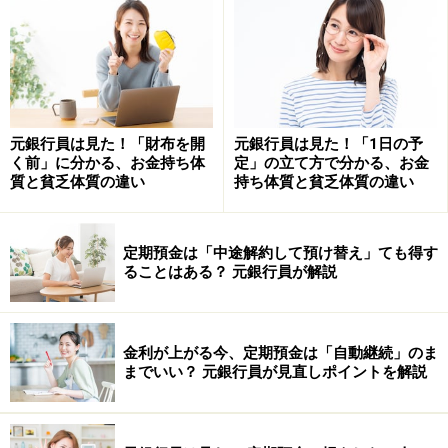
年収300万円未満では半数が貯蓄ゼロ。年収が上がるに
したがって貯蓄額も増えていきますが、年収1000万円～
1200万円未満でも貯蓄ゼロ世帯が26.7％あります。ただ
し、この調査での貯蓄（金融資産）は、「普通預金か定
元銀行員は見た！「財布を開
元銀行員は見た！「1日の予
期預金かにかかわらず、将来に備えて蓄えている部分」
く前」に分かる、お金持ち体
定」の立て方で分かる、お金
と定義しています。ですから、多少の残高があっても、
質と貧乏体質の違い
持ち体質と貧乏体質の違い
近々使う予定だったり、生活費と考えていたりで、貯蓄
ゼロと回答している世帯もあるでしょう。
定期預金は「中途解約して預け替え」ても得す
ることはある？ 元銀行員が解説
また、この平均貯蓄額588万円、中央値200万円は、貯蓄
ゼロ世帯も頭数に入れて計算したものです。資産を持っ
ていると答えた人の平均や中央値はどれくらいになるの
金利が上がる今、定期預金は「自動継続」のま
でしょうか？
までいい？ 元銀行員が見直しポイントを解説