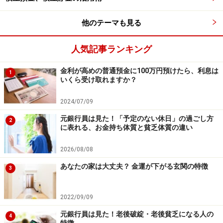
金融資産保有額1500万円以上2000万円未満
4.6%
他のテーマも見る
金融資産保有額2000万円以上3000万円未満
人気記事ランキング
3.4%
金融資産保有額3000万円以上 3.1%
金利が高めの普通預金に100万円預けたら、利息は
1
いくら受け取れますか？
無回答 6.3%
2024/07/09
もっとも多いのは、1000万円以上1500万円未満の
9.1％。1割弱の人が1000万円台前半の金融資産を保有し
元銀行員は見た！「予定のない休日」の過ごし方
2
に表れる、お金持ち体質と貧乏体質の違い
ているということです。そして500万円以上1000万円未
満の人が14％（6.9％＋7.1％）。残りは、比較的まんべ
2026/08/08
んなく散らばっている印象です。
あなたの家は大丈夫？ 金運が下がる玄関の特徴
3
ご自身の貯蓄額や状況と比べて、いかがでしょうか？
2022/09/09
他の家に比べて貯蓄が少ないと思った方も、40代は老後
元銀行員は見た！老後破綻・老後貧乏になる人の
まではまだ時間があります。同時に、ふくらんでいく教
4