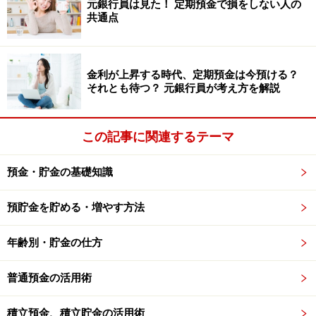
金融資産保有世帯の平均貯蓄額939万円、
元銀行員は見た！ 定期預金で損をしない人の
共通点
中央値622万円
金融資産を保有する40代の平均貯蓄額は939万円、中央
値は622万円で、だいぶ高くなっています。金融資産保
金利が上昇する時代、定期預金は今預ける？
それとも待つ？ 元銀行員が考え方を解説
有額別の割合は次の通りです。
金融資産保有額100万円未満 5.8％
この記事に関連するテーマ
金融資産保有額100万円以上200万円未満 5.5％
金融資産保有額200万円以上300万円未満 3.9％
預金・貯金の基礎知識
金融資産保有額300万円以上400万円未満 4.3％
預貯金を貯める・増やす方法
金融資産保有額400万円以上500万円未満 5.1％
金融資産保有額500万円以上700万円未満 6.9％
年齢別・貯金の仕方
金融資産保有額700万円以上1000万円未満 7.1％
普通預金の活用術
金融資産保有額1000万円以上1500万円未満
9.1％
積立預金、積立貯金の活用術