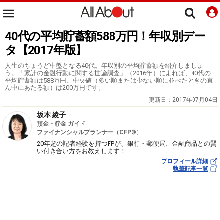
40代の平均貯蓄額588万円！年収別デー
タ【2017年版】
人生のちょうど中盤となる40代。年収別の平均貯蓄額を紹介しましょ
う。「家計の金融行動に関する世論調査」（2016年）によれば、40代の
平均貯蓄額は588万円、中央値（多い順または少ない順に並べたときの真
ん中にあたる額）は200万円です。
更新日：
2017年07月04日
坂本 綾子
預金・貯金 ガイド
ファイナンシャルプランナー（CFP®）
20年超の記者経験を持つFPが、銀行・郵便局、金融商品との賢
い付き合い方をお教えします！
プロフィール詳細
執筆記事一覧