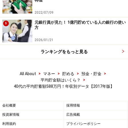
特徴
育費などの支出をコントロールしながら、老後に向けた
準備をスタートできるかどうか、とても大事な時期で
2022/07/09
す。気を引き締めて貯蓄を増やしていきたいものです。
元銀行員が見た！ 1億円貯めている人の銀行の使い
5
方
（データはすべて「家計の金融行動に関する世論調査
2026/01/21
2016（2人以上世帯調査）」より、40代は世帯主の年
齢）
ランキングをもっと見る
【関連記事をチェック】
>
>
>
>
All About
マネー
貯める
預金・貯金
50代の平均貯蓄額は1325万円！年収別データ
>
平均貯金額はいくら？
【最新】平均貯蓄額は1209万円？皆いくら貯めている？
40代の平均貯蓄額588万円！年収別データ【2017年版】
※記事内容は執筆時点のものです。最新の内容をご確認くださ
い。
会社概要
採用情報
本記事の内容は一般的な情報提供を目的としており、特定の金融
商品や投資行動を推奨するものではありません。
投資家情報
広告掲載
投資や資産運用に関する最終的なご判断はご自身の責任において
行ってください。
利用規約
プライバシーポリシー
掲載情報の正確性・完全性については十分に配慮しております