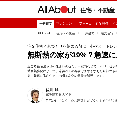
住宅・不動産
一戸建て
マンション
リフォーム
住宅設備
イ
All About
住宅・不動産
一戸建て
注文住宅
注文住宅
／家づくりを始める前に・心構え・トレ
無断熱の家が39%？急速
近ごろ住宅展示場や住まいのセミナー案内などで「ZEH（ゼッ
適合義務化によって、今後ZEHの存在はますますあたり前のも
え、急速に進む住まいの省エネ化の背景を解説します。
佐川 旭
家を建てる ガイド
住宅だけでなく、公共建築や街づくりまで手がけ