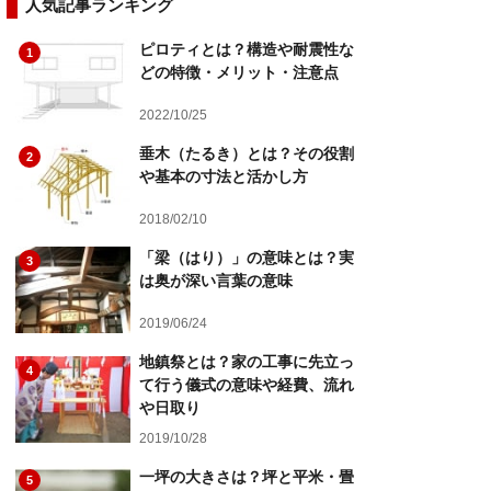
人気記事ランキング
ピロティとは？構造や耐震性な
1
どの特徴・メリット・注意点
2022/10/25
垂木（たるき）とは？その役割
2
や基本の寸法と活かし方
2018/02/10
「梁（はり）」の意味とは？実
3
は奥が深い言葉の意味
2019/06/24
地鎮祭とは？家の工事に先立っ
4
て行う儀式の意味や経費、流れ
や日取り
2019/10/28
一坪の大きさは？坪と平米・畳
5