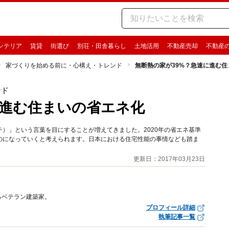
ンテリア
賃貸
街選び
別荘・田舎暮らし
土地活用
不動産売却
不動産
家づくりを始める前に・心構え・トレンド
無断熱の家が39%？急速に進む
ンド
に進む住まいの省エネ化
チ）」という言葉を目にすることが増えてきました。2020年の省エネ基準
のになっていくと考えられます。日本における住宅性能の事情なども踏ま
更新日：2017年03月23日
るベテラン建築家。
プロフィール詳細
執筆記事一覧