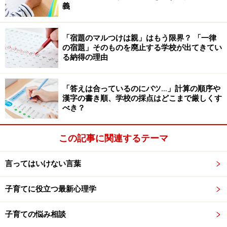
義
一方の環境要因とは、子どもが置かれている環境に改善
の余地がある場合です。パターンは2つあり、1つは、せ
っかく決めた家庭のルールが守られていないケースで
「宿題のマルつけは親」はもう限界？ 「一律
の宿題」そのものを廃止する学校が出てきてい
す。あってないようなルールであれば、子どもは自分な
る納得の理由
りのマイルールで動きたくなるのは想像に難しくないと
思います。
「答えは合っているのにバツ…」計算の順序や
漢字の書き順、学校の採点はどこまで厳しくす
べき？
もう1つは、親の注意を引くために、だだをこねている
ケースです。2人目が生まれたときの上の子の赤ちゃん
返りを経験したことのあるママなら、その顕著な変化が
この記事に関連するテーマ
分かると思いますが、子どもは、親の目線を常に欲して
言ってはいけない言葉
います。あの手この手でママの気を引こうとします。そ
れで向けられるママの目線がにこやかならベストです
子育てに役立つ最新心理学
が、たとえつりあがった鬼のような形相でも、それを欲
してしまうのです。親からしたら、「怒鳴られてでも、
子育ての悩み相談
自分のことを見てもらいたいなんて……」と思うかもしれ