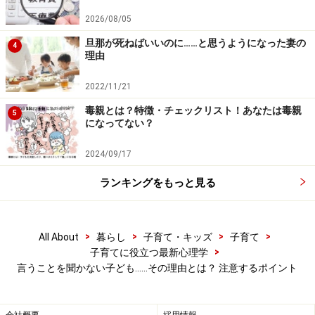
なので、冒頭に書いた「言うことを聞かない子の親はち
2026/08/05
ゃんとやっていない」という認識は間違っています。も
ちろん、中には、ちゃんとやっていないから言うことを
旦那が死ねばいいのに……と思うようになった妻の
4
理由
聞かなくなった子もいるでしょう。しかし、親の力量自
体は上でも、それでも言うことを聞かないという難しい
2022/11/21
状況があるということは、社会が理解すべき点だと思っ
毒親とは？特徴・チェックリスト！あなたは毒親
5
ています。
になってない？
2024/09/17
要は、「子どもだけをみて、親を語るなかれ」なので
す。親の接し方の前に、その子らしさが存在することを
ランキングをもっと見る
忘れてはいけないと思います。
>
>
>
>
All About
暮らし
子育て・キッズ
子育て
>
子育てに役立つ最新心理学
しつけの際、親は向き合うべき相手を間違
言うことを聞かない子ども……その理由とは？ 注意するポイント
えやすい
自分の子が言うことを聞くタイプであっても、そうでな