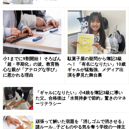
子どもが言うことを聞かない2つの理由
ちっとも子どもが言うことを聞かない……。こういう状況
では、大きく分けて2つの理由が考えられます。1つは気
質的なもの。もう1つは、環境要因です。
小1までに9割開始！ そろばん
駄菓子屋の疑問から簿記3級
「Setting Limit プログラム」で知られるしつけの権威・
「超・早期化」の波。教育熱
へ！ 「有名になりたい」10歳
心な親が「アナログな学び」
ギャルが猛勉強、メディア出
マッケンジー博士も言っていますが、生まれ持った気質
に惹かれる理由
演を夢見た舞台裏
で、言うことを聞きやすい子、聞きにくいタイプの子が
います。たとえば、友達の提案に対し、何でも「いい
「ギャルになりたい」小4娘を簿記3級に導い
よ、いいよ」「OK、OK」と言う子もいれば、まずは
た父。合格後は「水筒持参で節約」驚きのマネ
「イヤだ」と言って、自分の意思を押しとおそうとする
ーリテラシー
子がいるのです。これはもともとの”こだわる度合い”の
違いによるものです。
頑張って解いた宿題を「消しゴムで消させる」
謎ルール…子どものやる気を奪う学校の一律主