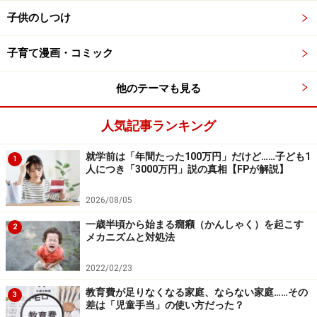
ません。ですが、子どもはそこまでしても、「見てもら
子供のしつけ
いたい」と思っていて、「目線不足」が言うことを聞か
ない原因になっていることがよくあります。
子育て漫画・コミック
他のテーマも見る
子どもだけをみて、親を語るなかれ
人気記事ランキング
気質的に言うことをよく聞く子は、多少、親が脱線した
就学前は「年間たった100万円」だけど……子ども1
1
対応をしていても、言うことを聞くので、親は自分の接
人につき「3000万円」説の真相【FPが解説】
し方を振り返らずに進みがちです。一方、もともと言う
ことを聞かないタイプの子は、親が正しい接し方をしな
2026/08/05
い限り、言うことを聞かないままなので、親は振り返り
一歳半頃から始まる癇癪（かんしゃく）を起こす
2
メカニズムと対処法
が多くなります。つまり、言うことを聞かないタイプの
子の親は、親業を試される機会がずっとずっと多くなる
2022/02/23
のです。
教育費が足りなくなる家庭、ならない家庭……その
3
差は「児童手当」の使い方だった？