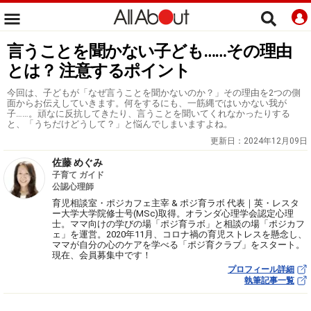
言うことを聞かない子ども……その理由
とは？ 注意するポイント
今回は、子どもが「なぜ言うことを聞かないのか？」その理由を2つの側
面からお伝えしていきます。何をするにも、一筋縄ではいかない我が
子……。頑なに反抗してきたり、言うことを聞いてくれなかったりする
と、「うちだけどうして？」と悩んでしまいますよね。
更新日：
2024年12月09日
佐藤 めぐみ
子育て ガイド
公認心理師
育児相談室・ポジカフェ主宰 & ポジ育ラボ 代表｜英・レスタ
ー大学大学院修士号(MSc)取得。オランダ心理学会認定心理
士。ママ向けの学びの場「ポジ育ラボ」と相談の場「ポジカフ
ェ」を運営。2020年11月、コロナ禍の育児ストレスを懸念し、
ママが自分の心のケアを学べる「ポジ育クラブ」をスタート。
現在、会員募集中です！
プロフィール詳細
執筆記事一覧