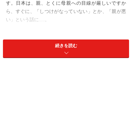
す。日本は、親、とくに母親への目線が厳しいですか
ら、すぐに、「しつけがなっていない」とか、「親が悪
い」という話に……。
しかし、子どもの心理発達の側面から言えば、子どもが
言うことを聞かないのは、しつけばかりが原因ではあり
続きを読む
ません。隣のママと同じようにやっていても、お隣の子
は言うことを聞き、自分の子は言うことを聞かないとい
うことがよくあるのです。このあたりの知識を広めてい
かないと、ママは「自分だけが悪い」と自らを追い込ん
でいくことになりかねません。この記事では、「子ども
が言うことを聞かない理由」について、正しい情報をお
伝えしていきたいと思います。