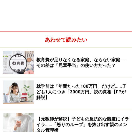
あわせて読みたい
教育費が足りなくなる家庭、ならない家庭……
その差は「児童手当」の使い方だった？
＜目次＞
就学前は「年間たった100万円」だけど……子
ども1人につき「3000万円」説の真相【FPが
子どもが言うことを聞かない2つの理由
解説】
子どもだけをみて、親を語るなかれ
しつけの際、親は向き合うべき相手を間違えやすい
【元教師が解説】子どもの反抗的な態度にイラ
イラ……「怒りのループ」を抜け出す親のメン
タル管理術