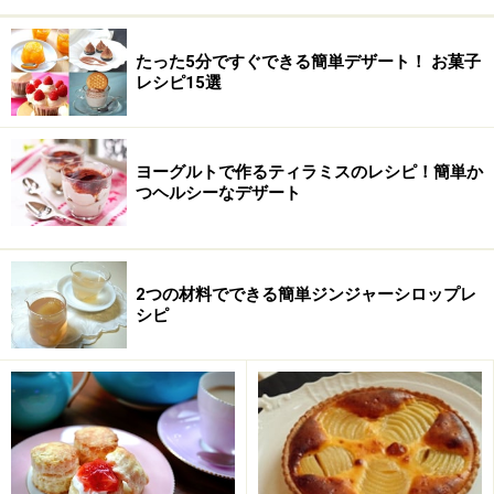
ドライクランベリー
12個
たった5分ですぐできる簡単デザート！ お菓子
レシピ15選
アラザン
適宜
簡単ミニクリスマスケーキの作り方・手順
ヨーグルトで作るティラミスのレシピ！簡単か
つヘルシーなデザート
■
ミニクリスマスフルーツケーキ
バターときび砂糖をまぜる
1
卵とバターは室温に戻し、前日からドライフルーツをラ
2つの材料でできる簡単ジンジャーシロップレ
シピ
ム酒につけこんでおきます。柔らかくなったバターをゴ
ムベラで空気を含ませるように練り、きび砂糖を加え
て、なめらかなクリーム状になるまでよく混ぜます。