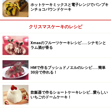
キングパウダー、スパイス）を2～3回に分けて交互に加
ホットケーキミックスと電子レンジでパンプキ
え、そのつど、ゴムベラでもったりと滑らかな状態にな
ンチョコパウンドケーキ
るように混ぜます。
クリスマスケーキのレシピ
Xmasのフルーツケーキレシピ……シナモンと
ラム酒が香る
HMで作るブッシュドノエルのレシピ……簡単
30分で作れる！
炊飯器で作るショートケーキレシピ…愛らしい
いちごのドームケーキ！