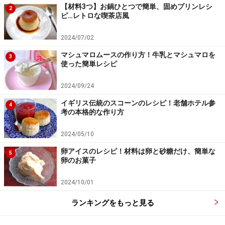
出します。
【材料3つ】お鍋ひとつで簡単、固めプリンレシ
2
ピ…レトロな喫茶店風
2024/07/02
マシュマロムースの作り方！牛乳とマシュマロを
3
使った簡単レシピ
2024/09/24
イギリス伝統のスコーンのレシピ！老舗ホテル参
4
考の本格的な作り方
2024/05/10
卵アイスのレシピ！材料は卵と砂糖だけ、簡単な
5
卵のお菓子
2024/10/01
ランキングをもっと見る