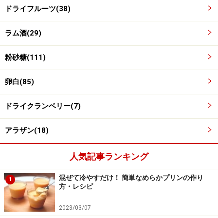
ドライフルーツ(38)
ラム酒(29)
粉砂糖(111)
卵白(85)
ドライクランベリー(7)
アラザン(18)
人気記事ランキング
ラム酒を塗る
5
混ぜて冷やすだけ！ 簡単なめらかプリンの作り
1
方・レシピ
焼き上がったらオーブンから出し、取り分けておいたラ
ム酒を表面に塗ります。あら熱がとれたら、型から取り
2023/03/07