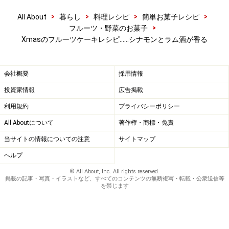
>
>
>
>
All About
暮らし
料理レシピ
簡単お菓子レシピ
デコレーションする
6
>
フルーツ・野菜のお菓子
Xmasのフルーツケーキレシピ……シナモンとラム酒が香る
粉砂糖に卵白を加えて、なめらかで艶のある状態になる
までスプーンでよく混ぜアイシングを作ります。ケーキ
の上からアイシングをかけ、クランベリー、アラザンを
会社概要
採用情報
飾ります。
投資家情報
広告掲載
利用規約
プライバシーポリシー
All Aboutについて
著作権・商標・免責
当サイトの情報についての注意
サイトマップ
ヘルプ
© All About, Inc. All rights reserved.
掲載の記事・写真・イラストなど、すべてのコンテンツの無断複写・転載・公衆送信等
を禁じます