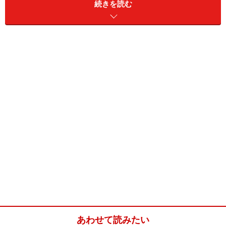
続きを読む
きび砂糖
60g
薄力粉
50g
ベーキングパウダー
小さじ1/4
シナモン
小さじ1
クローブ
小さじ1/4
ジンジャーパウダー
小さじ1/2
ドライフルーツ
大さじ2
ラム酒
20ml
粉砂糖
20g
卵白
小さじ2
あわせて読みたい