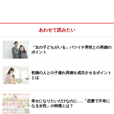
狙った詐欺も起きています。
40代バツイチ女性を狙う、詐欺とは
あわせて読みたい
40代のシングルを狙う詐欺が起きている
「女の子どもがいる」バツイチ男性との再婚の
ポイント
どんな詐欺かというと、なかなか再婚や結婚ができない
人をターゲットにして近づき、結婚をほのめかして金品
を貢がせる手口です。寂しい思いをしているシングルの
初婚の人との子連れ再婚を成功させるポイント
気持ちにつけ込んでくる卑劣な詐欺なのです。
とは
幸せになりたいだけなのに……「恋愛で不幸に
なる女性」の特徴とは？