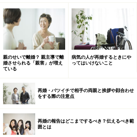
親のせいで離婚？ 親主導で離
病気の人が再婚するときにや
婚させられる「親害」が増え
ってはいけないこと
実際に話を聞いた例だと、当時40代のバツイチ独身女性
ている
のAさんは、離婚後、仕事がなかなか見つからないと悩
んでいました。彼女は、当時の夫の浮気が原因で離婚を
再婚・バツイチで相手の両親と挨拶や顔合わせ
し、3年ほど派遣社員として働いてきました。しかし、
をする際の注意点
このままでは貯金も底をついて生活ができなくなると焦
っていました。実際、一人で生活をしてみてわかったの
は、若いときの結婚市場とは違うということでした。A
再婚の報告はどこまでするべき？伝えるべき範
囲とは
さんは美人なので、また独身に戻っても恋愛だって結婚
だって、昔のようにうまくいくと思っていたけれど、い