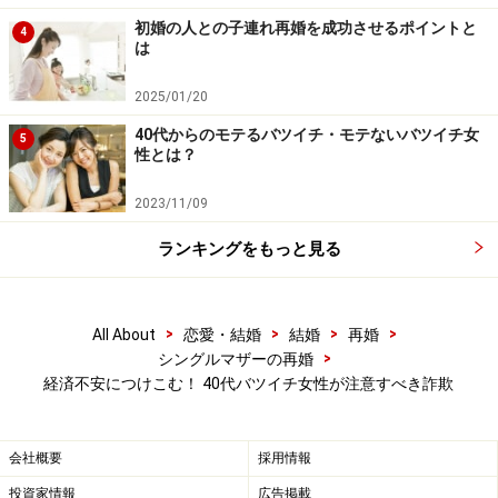
初婚の人との子連れ再婚を成功させるポイントと
4
は
「好条件はありえない」と警戒するくらい
が丁度いい
2025/01/20
そういった詐欺に合わないためには「うまい話には気を
40代からのモテるバツイチ・モテないバツイチ女
5
性とは？
つけろ!」が基本です。あまりにもできすぎた話が出たら
警戒すべきです。
2023/11/09
ランキングをもっと見る
たとえば、自分が理想としているような人でお金持ちで
親とも別居できる、仕事もしなくていいから専業主婦に
なってくれ、というような話は、そう簡単に起きること
>
>
>
>
All About
恋愛・結婚
結婚
再婚
ではありません。そんな条件のいい男性は、普通は40代
>
シングルマザーの再婚
前後になるころには結婚をしている場合が多いので、ま
経済不安につけこむ！ 40代バツイチ女性が注意すべき詐欺
ずは「ありえない」と考えて間違いないでしょうし、あ
る程度関係が深まって来たら、「なぜ今まで独身だった
会社概要
採用情報
のか？」を聞いてみてください。
投資家情報
広告掲載