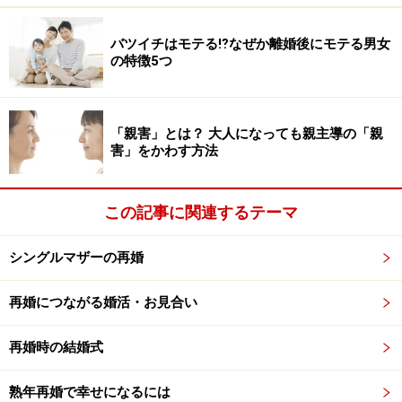
いなと思う人はすでに既婚者。やっと見つけた人は年収
バツイチはモテる⁉︎なぜか離婚後にモテる男女
や学歴が低かったり、親と同居だったりと自分が望む人
の特徴5つ
にはなかなか出会うことができません。
そんなとき、Aさんにやさしく声をかけてきたのが詐欺
「親害」とは？ 大人になっても親主導の「親
師のBでした。彼は年下でなかなかのイケメンで、会社
害」をかわす方法
経営者ということでした。Bさんとは
SNSで知り合ったので最初は警戒をしていたのですが、
この記事に関連するテーマ
彼の方がどんどん押してくるタイプということもあっ
て、ついつい彼の情熱に負けほどなくいい関係になりま
シングルマザーの再婚
した。そして「一緒に住もう！」と彼の甘い言葉にすっ
かりその気になり2人でマンションを見に行きました。
再婚につながる婚活・お見合い
何件かまわった後で良い物件が見つかったのでそこに決
再婚時の結婚式
めたそうです。
熟年再婚で幸せになるには
マンションの賃貸契約は彼の名義ですることになったの