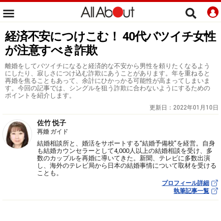
経済不安につけこむ！ 40代バツイチ女性
が注意すべき詐欺
離婚をしてバツイチになると経済的な不安から男性を頼りたくなるよう
にしたり、寂しさにつけ込む詐欺にあうことがあります。年を重ねると
再婚を焦ることもあって、余計にひかっかる可能性が高まってしまいま
す。今回の記事では、シングルを狙う詐欺に合わないようにするための
ポイントを紹介します。
更新日：
2022年01月10日
佐竹 悦子
再婚 ガイド
結婚相談所と、婚活をサポートする“結婚予備校”を経営。自身
も結婚カウンセラーとして4,000人以上の結婚相談を受け、多
数のカップルを再婚に導いてきた。新聞、テレビに多数出演
し、海外のテレビ局から日本の結婚事情について取材を受ける
ことも。
プロフィール詳細
執筆記事一覧