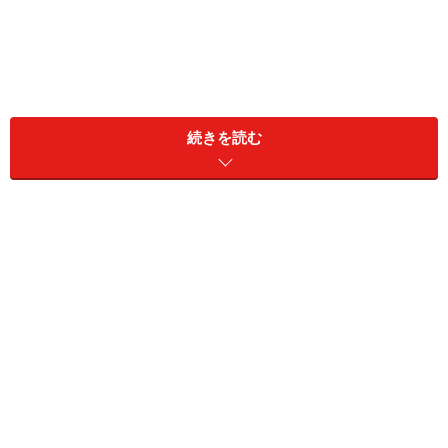
続きを読む
実際、離婚をしたときにはすぐに再婚したいと思うなん
て思ってもみなかった……という人も、経済的な理由で男
性の力を借りる必要がでてきてしまうのです。
そういった背景を知ってか、40代のバツイチ独身女性を