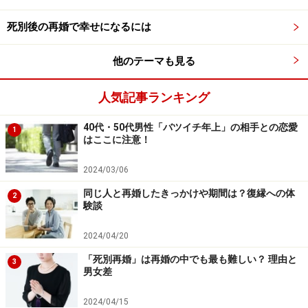
ですが、すぐに動かせるお金がないとのことだったの
死別後の再婚で幸せになるには
で、「一緒に住むのだからこのくらいなら払っておく
か」と思い彼の口座に50万振り込みました。
他のテーマも見る
結果、その日から連絡が取れなくなったそうです。それ
人気記事ランキング
だけではなく、すべての連絡先が使えなくなったそうで
40代・50代男性「バツイチ年上」の相手との恋愛
1
す。そこで彼女はやっと気づきました。「やっぱりそう
はここに注意！
だったのか。これは詐欺だったのか」と。
2024/03/06
相談に乗ってくれたり、優しく接してくれたりすると、
同じ人と再婚したきっかけや期間は？復縁への体
2
験談
男性に対して気持ちが揺らいでしまう女性は少なくあり
ません。特に、バツイチや独身の40代は、この先のこと
2024/04/20
を考えて一刻も早く結婚・再婚をしたいと思っているの
「死別再婚」は再婚の中でも最も難しい？ 理由と
3
で、男性の金銭的な要望にも、すぐに応えてしまうので
男女差
す。
2024/04/15