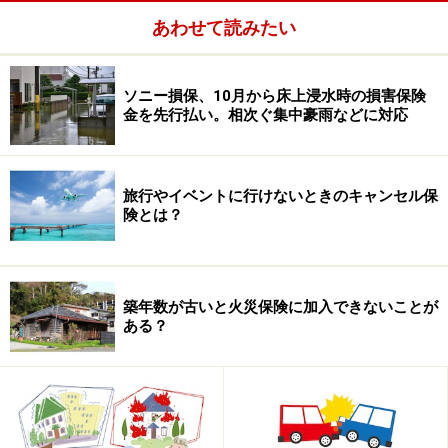
あわせて読みたい
都道府県別 2017年1月からの地震保険料と改定率
ソニー損保、10月から床上浸水時の損害保険
金を先行払い。相次ぐ集中豪雨などに対応
最大で14.7％の引き上げとなるところもあり、地震保険
料負担に戸惑う人もいるかもしれません。ですが、前述
旅行やイベントに行けないときのキャンセル保
険とは？
したように地震保険料が引き上げられるのは、国による
将来の地震リスクが増大しているからにほかなりませ
ん。私たちが地震で被災するリスクが高まっているわけ
ですから、地震保険料の上昇率が高いところほど、むし
築年数が古いと火災保険に加入できないことが
ある？
ろ備えの必要性は高まっているといえるのです。
次のページでは、残る2つのポイント「損害区分の細分
化」「割引確認資料の拡大」について解説します。