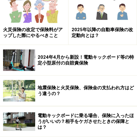
※記事内容は執筆時点のものです。最新の内容をご確認くださ
い。
本記事の内容は一般的な情報提供を目的としており、特定の金融
商品や投資行動を推奨するものではありません。
火災保険の改定で保険料がア
2025年以降の自動車保険の改
投資や資産運用に関する最終的なご判断はご自身の責任において
ップした際にやるべきこと
定動向とは？
行ってください。
掲載情報の正確性・完全性については十分に配慮しております
が、その内容を保証するものではなく、これに基づく損失・損害
などについて当社は一切の責任を負いません。
2024年4月から新設！電動キックボード等の特
最新の情報や詳細については、必ず各金融機関やサービス提供者
定小型原付の自賠責保険
の公式情報をご確認ください。
地震保険と火災保険、保険金の支払われ方はど
次のページへ
1
/
2
う違うの？
電動キックボードに乗る場合、保険に入ったほ
うがいいの？相手をケガさせたときの保障と
は？