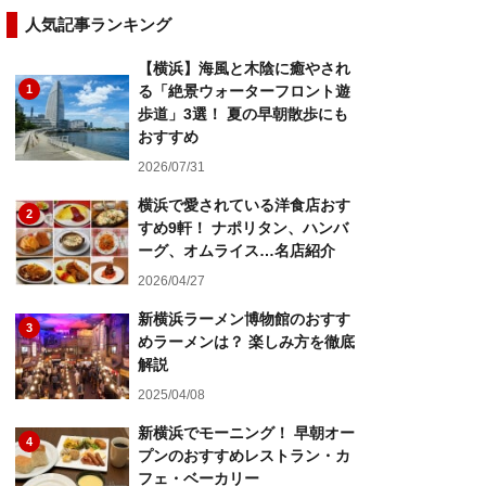
人気記事ランキング
【横浜】海風と木陰に癒やされ
1
る「絶景ウォーターフロント遊
歩道」3選！ 夏の早朝散歩にも
おすすめ
2026/07/31
横浜で愛されている洋食店おす
2
すめ9軒！ ナポリタン、ハンバ
ーグ、オムライス…名店紹介
2026/04/27
新横浜ラーメン博物館のおすす
3
めラーメンは？ 楽しみ方を徹底
解説
2025/04/08
新横浜でモーニング！ 早朝オー
4
プンのおすすめレストラン・カ
フェ・ベーカリー