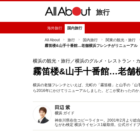
旅行
海外旅行
国内旅行
All About
旅行
国内旅行
関東の観光・旅行
霧笛楼&山手十番館…老舗横浜フレンチがリニューアル
横浜の観光・旅行
／横浜のグルメ・レストラン・
霧笛楼&山手十番館…老舗
横浜の老舗フレンチといえば、元町の「霧笛楼」と山手の「山手
ら2016年にかけてリニューアルしました。どこが変わったの
田辺 紫
横浜 ガイド
神奈川県在住コピーライター。2001年2月より総合情
ながわ検定 横浜ライセンス1級取得。公式ガイド
横浜情報を発信。