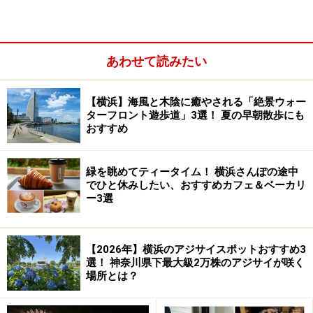
あわせて読みたい
横浜ビールは、1995年に創業したクラフトビール醸造
所。驛の食卓は、横浜ビール直営の醸造所を併設したビ
アレストランです。モットーは「地元のビールを地元の
【横浜】海風と木陰に癒やされる「絶景ウォー
ターフロント遊歩道」3選！ 夏の早朝散歩にも
食材とともに地元の方々へ」。
おすすめ
常時、定番5種類（ヴァイツェン、アルト、ペールエー
緑を眺めてティータイム！ 横浜さんぽの途中
ル、ピルスナー、横浜ラガー）のできたて樽生ビールが
でひと休みしたい、おすすめカフェ＆ベーカリ
ー3選
楽しめます。そのほか、期間限定醸造のビールもありま
すので、メニューや店内の看板をお見逃しなく。
【2026年】横浜のアジサイスポットおすすめ3
選！ 神奈川県下最大級2万株のアジサイが咲く
場所とは？