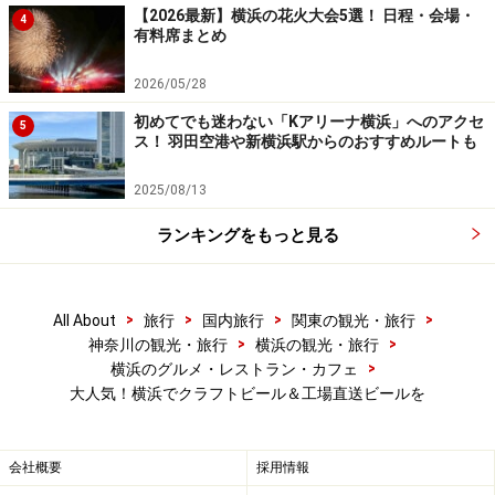
【2026最新】横浜の花火大会5選！ 日程・会場・
4
有料席まとめ
■驛（うまや）の食卓
2026/05/28
初めてでも迷わない「Kアリーナ横浜」へのアクセ
5
ス！ 羽田空港や新横浜駅からのおすすめルートも
驛の食卓外観
2025/08/13
住所：横浜市中区住吉町6-68-1
営業時間：月～金11:30～15:00、18:00～23:00、土11:30
ランキングをもっと見る
～23:00、日・祝日11:30～21:00
※L.O.：料理は閉店1時間前、ドリンクは閉店30分前
>
>
>
>
All About
旅行
国内旅行
関東の観光・旅行
※18:00以降は10%のサービス料がかかります
>
>
神奈川の観光・旅行
横浜の観光・旅行
定休日：年末年始
>
横浜のグルメ・レストラン・カフェ
交通・アクセス：JR桜木町駅、横浜市営地下鉄 桜木町
大人気！横浜でクラフトビール＆工場直送ビールを
駅、みなとみらい線 馬車道駅 1b出口から徒歩約5分
TEL：045-641-9901
会社概要
採用情報
URL：
横浜ビール 驛の食卓