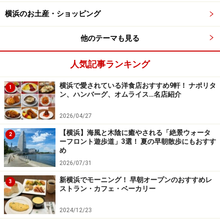
横浜のお土産・ショッピング
他のテーマも見る
デザートは専属パティシェがつくる本格派。隠れた人気メニ
ューなのだとか。おいしいコーヒーもある
人気記事ランキング
横浜で愛されている洋食店おすすめ9軒！ ナポリタ
1
ン、ハンバーグ、オムライス…名店紹介
2026/04/27
テーブル席、カウンター席があるフロア。30～45名入れる個
室もある
【横浜】海風と木陰に癒やされる「絶景ウォータ
2
ーフロント遊歩道」3選！ 夏の早朝散歩にもおすす
め
2026/07/31
新横浜でモーニング！ 早朝オープンのおすすめレ
3
ストラン・カフェ・ベーカリー
1階はビールタンクが並ぶ醸造所。ビアスタンドが併設され
ており、Sサイズ（120ml 350円）から気軽にビールが楽しめ
2024/12/23
る。瓶ビールの販売も