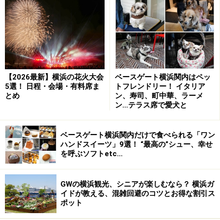
左から、ピルスナー、横浜ラガー、ペールエール。ピルスナ
ーは、2015年1月に横浜で開催された「JAPAN BREWERS
CUP FESTIVAL 2015」審査会・ピルスナー部門で1位に輝い
た
【2026最新】横浜の花火大会
ベースゲート横浜関内はペッ
■生産者とのつながりを大切にした、フードメニュー
5選！ 日程・会場・有料席ま
トフレンドリー！ イタリア
とめ
ン、寿司、町中華、ラーメ
また、産地へ足を運び、神奈川県を中心とした生産者と
ン…テラス席で愛犬と
の“つながり”を大切にした食材を使ったフードメニュー
も充実。大人数で料理をシェアしながら楽しめるお店で
ベースゲート横浜関内だけで食べられる「ワン
す。土日は混み合うので、席を予約しておくことをおす
ハンドスイーツ」9選！ “最高の”シュー、幸せ
を呼ぶソフトetc…
すめします。
GWの横浜観光、シニアが楽しむなら？ 横浜ガ
イドが教える、混雑回避のコツとお得な割引ス
ポット
「自家製 ジャンボソーセージ」（粗挽き、バジル、ピリ辛