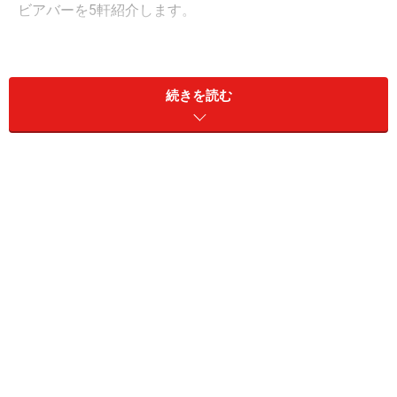
ビアバーを5軒紹介します。
横浜ビール 驛（うまや）の食卓
続きを読む
1杯1杯、ていねいに注がれるビール。種類によって泡の厚み
が異なる