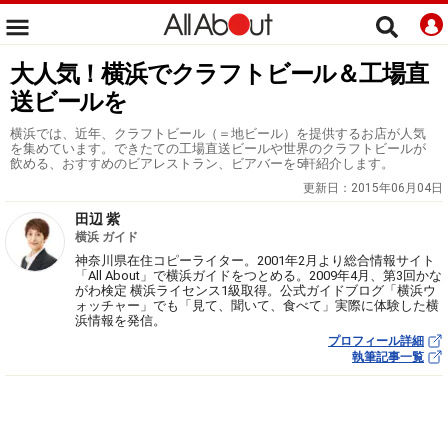
大人気！横浜でクラフトビール＆工場直
送ビールを
横浜では、近年、クラフトビール（＝地ビール）を提供するお店が人気
を集めています。できたての工場直送ビールや世界のクラフトビールが
飲める、おすすめのビアレストラン、ビアバーを5軒紹介します。
更新日：
2015年06月04日
田辺 紫
横浜 ガイド
神奈川県在住コピーライター。2001年2月より総合情報サイト
「All About」で横浜ガイドをつとめる。2009年4月、第3回かな
がわ検定 横浜ライセンス1級取得。公式ガイドブログ「横浜ウ
ォッチャー」でも「見て、聞いて、食べて」実際に体験した横
浜情報を発信。
プロフィール詳細
執筆記事一覧