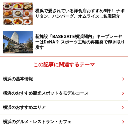
の3種、各600円）は、食肉加工世界チャンピオンの店・六角
橋「ブーシェル」直伝の味
横浜で愛されている洋食店おすすめ9軒！ ナポ
リタン、ハンバーグ、オムライス…名店紹介
新施設「BASEGATE横浜関内」キープレーヤ
ーはDeNA？ スポーツ主軸の再開発で輝き取り
戻す
気仙沼の漁師・及川さんの思いのこもった「こいわかめ」を
香り高い「岩井の胡麻油」でシンプルに炒めたメニュー。
この記事に関連するテーマ
「気仙沼蔵内産＜こいわかめ＞の岩井胡麻油炒め」（600
円）
横浜の基本情報
横浜のおすすめ観光スポット＆モデルコース
横浜のおすすめエリア
「とれたて鮮魚と旬野菜のサラダ仕立て」（780円）は、驛
の食卓定番の一品。三浦松輪、子安漁港で水揚げされる魚と
横浜のグルメ・レストラン・カフェ
地元の農家の野菜を使用している