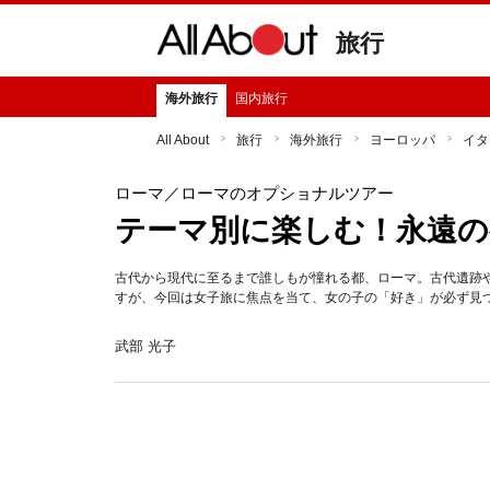
旅行
海外旅行
国内旅行
All About
旅行
海外旅行
ヨーロッパ
イタ
ローマ
／ローマのオプショナルツアー
テーマ別に楽しむ！永遠の
古代から現代に至るまで誰しもが憧れる都、ローマ。古代遺跡
すが、今回は女子旅に焦点を当て、女の子の「好き」が必ず見
武部 光子