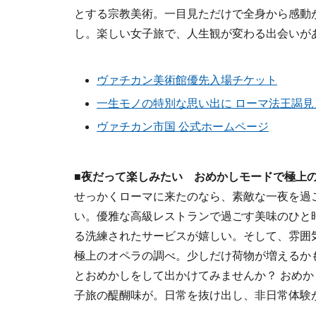
とする宗教美術。一目見ただけで全身から感動
し。楽しい女子旅で、人生観が変わる出会いが
ヴァチカン美術館優先入場チケット
一生モノの特別な思い出に ローマ法王謁見見
ヴァチカン市国 公式ホームページ
■夜だって楽しみたい おめかしモードで極上
せっかくローマに来たのなら、素敵な一夜を過
い。優雅な高級レストランで過ごす美味のひと
る洗練されたサービスが嬉しい。そして、雰囲
極上のオペラの調べ。少しだけ荷物が増えるか
とおめかしをして出かけてみませんか？ おめ
子旅の醍醐味が。日常を抜け出し、非日常体験