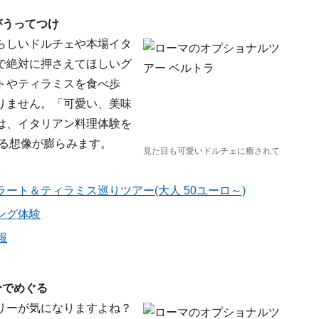
がうってつけ
らしいドルチェや本場イタ
で絶対に押さえてほしいグ
トやティラミスを食べ歩
りません。「可愛い、美味
は、イタリアン料理体験を
する想像が膨らみます。
見た目も可愛いドルチェに癒されて
ート＆ティラミス巡りツアー(大人 50ユーロ～)
ング体験
報
分でめぐる
リーが気になりますよね？