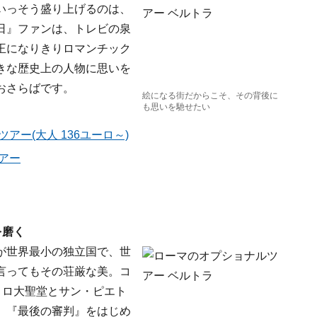
いっそう盛り上げるのは、
日』ファンは、トレビの泉
王になりきりロマンチック
きな歴史上の人物に思いを
おさらばです。
絵になる街だからこそ、その背後に
も思いを馳せたい
ー(大人 136ユーロ～)
アー
を磨く
が世界最小の独立国で、世
言ってもその荘厳な美。コ
トロ大聖堂とサン・ピエト
、『最後の審判』をはじめ