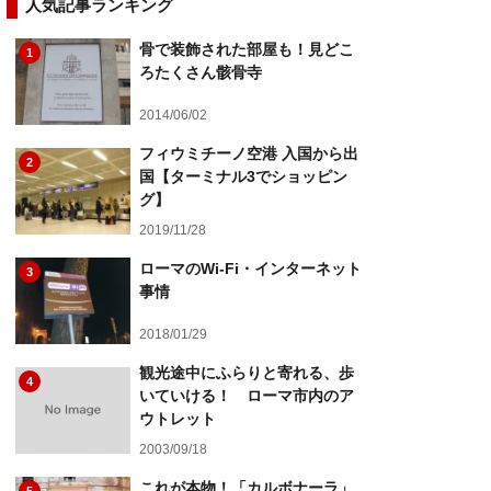
人気記事ランキング
骨で装飾された部屋も！見どこ
1
ろたくさん骸骨寺
2014/06/02
フィウミチーノ空港 入国から出
2
国【ターミナル3でショッピン
グ】
2019/11/28
ローマのWi-Fi・インターネット
3
事情
2018/01/29
観光途中にふらりと寄れる、歩
4
いていける！ ローマ市内のア
ウトレット
2003/09/18
これが本物！「カルボナーラ」