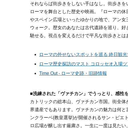
それならば街歩きをしない手はなし。街歩きを
ローマを舞台とした歴史や映画。『ローマの休
やスペイン広場といったゆかりの地で、アン女
ウォーク。歴女のあなたは古代遺跡を巡り、好
馳せる。視点を変えるだけで平凡な街歩きとは
ローマの外せないスポットを巡る 終日観光ツア
ローマ歴史探訪のマスト コロッセオ入場ツ
Time Out - ローマ史跡・旧跡情報
■洗練された「ヴァチカン」でうっとり、感性
カトリックの総本山、ヴァチカン市国。街全体
界遺産でもあります。ヴァチカンの魅力は何と
ンクラーベ(教皇選挙)が開催されるサン・ピエ
ロ広場が醸し出す厳粛さ。一生に一度は見たい