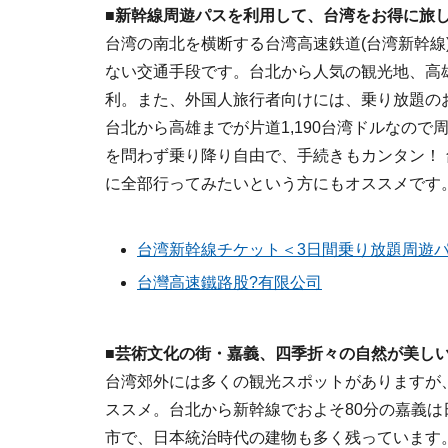
■新幹線周遊パスを利用して、台湾をお得に旅
台湾の南北を横断する台湾高速鉄道(台湾新幹線
ない交通手段です。台北から人気の観光地、高
利。また、外国人旅行者向けには、乗り放題の
台北から高雄までが片道1,190台湾ドルなので
を問わず乗り降り自由で、手続きもカンタン！
に全部行ってみたいという方にもオススメです
台湾新幹線チケット＜3日間乗り放題周遊パス＞
台灣高速鐵路股?有限公司
■芸術文化の街・嘉義、四季折々の自然が美し
台湾郊外には多くの観光スポットがありますが
ススメ。台北から新幹線でおよそ80分の嘉義は
市で、日本統治時代の建物も多く残っています