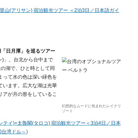
阿里山(アリサン) 宿泊観光ツアー ＜2泊3日／日本語ガイ
湖「日月潭」を巡るツアー
ン)」。台北から台中まで
大の湖で、ひと時として同
よって水の色は深い緑色を
ています。広大な湖は光華
リアが月の形をしているこ
幻想的なムードに包まれたレイクリ
ゾート
ンテイ)+太魯閣(タロコ) 宿泊観光ツアー＜3泊4日／日本
0台湾ドル～)