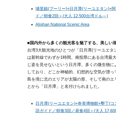
埔里鎮(プーリー)+日月潭(リーユエタン)+
ド／朝食2回＞(大人 12,500台湾ドル～)
Alishan National Scenic Area
■国内外から多くの観光客を魅了する、美しい
台湾3大観光地のひとつが「日月潭(リーユエタ
は新幹線でわずか1時間。南投県にある台湾最
じ姿を見せないという日月潭。多くの微生物に
しており、どこか神秘的、幻想的な空気が漂っ
島を境に北のエリアが太陽の形、そして南のエ
とから「日月潭」と名付けられました。
日月潭(リーユエタン)+奇美博物館+墾丁(コ
語ガイド／朝食3回／昼食4回＞(大人 17,60