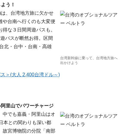
しよう！
)は、台湾地方旅に欠かせ
雄や台南へ行くのも大変便
お得な３日間周遊パスも。
周遊パスが断然お得。区間
 台北・台中・台南・高雄
。
台湾新幹線に乗って、台湾地方旅へ
出かけよう
(大人 2,400台湾ドル～)
い阿里山でパワーチャージ
、中でも嘉義・阿里山はオ
日本との関わりも深い都
。故宮博物院の分院「南部