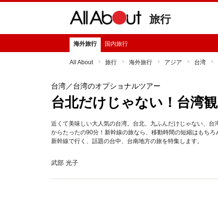
旅行
海外旅行
国内旅行
All About
旅行
海外旅行
アジア
台湾
台湾
／台湾のオプショナルツアー
台北だけじゃない！台湾観
近くて美味しい大人気の台湾。台北、九ふんだけじゃない、台
からたったの90分！新幹線の旅なら、移動時間の短縮はもち
新幹線で行く、話題の台中、台南地方の旅を特集します。
武部 光子