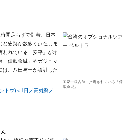
う
2時間足らずで到着。日本
など史跡が数多く点在しま
言われている「安平」がオ
台「億載金城」やガジュマ
には、八田与一が設計した
国家一級古跡に指定されている「億
載金城」
ントウ)＜1日／高雄発／
さん