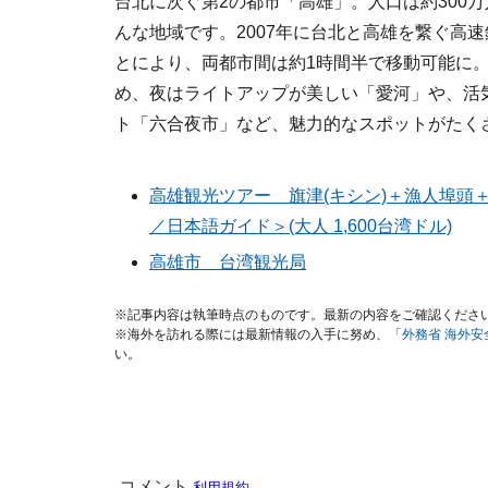
台北に次ぐ第2の都市「高雄」。人口は約300
んな地域です。2007年に台北と高雄を繋ぐ高速
とにより、両都市間は約1時間半で移動可能に
め、夜はライトアップが美しい「愛河」や、活
ト「六合夜市」など、魅力的なスポットがたく
高雄観光ツアー 旗津(キシン)＋漁人埠頭
／日本語ガイド＞(大人 1,600台湾ドル)
高雄市 台湾観光局
※記事内容は執筆時点のものです。最新の内容をご確認くださ
※海外を訪れる際には最新情報の入手に努め、「
外務省 海外
い。