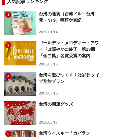
人気記事ランキング
台湾の通貨（台湾ドル・台湾
1
元・NT$）種類や表記
2020/01/14
ゴールデン・メロディー・アワ
2
ードは賑やかに終了 第13回
「金曲奬」各賞受賞の案内
2002/05/15
台湾を遊びつくす！2泊3日タイ
3
プ別旅プラン
2007/05/15
台湾の開運グッズ
4
2010/06/17
台湾ウイスキー「カバラン
5