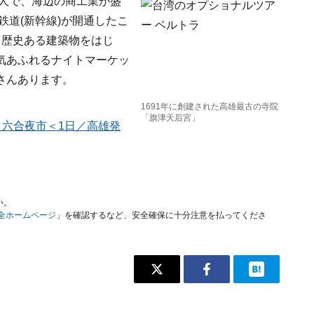
万人で、海辺の商工業が盛
鉄道(新幹線)が開通したこ
。歴史ある建築物をはじ
気あふれるナイトマーケッ
さんあります。
1691年に創建された高雄最古の寺院
「旗津天后宮」
＋六合夜市＜1日／高雄発
い。
安全ホームページ
」を確認するなど、安全確保に十分注意を払ってくださ