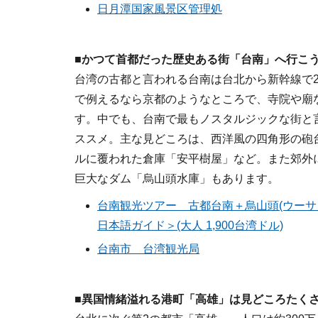
日月潭国家風景区管理処
■かつて首都だった歴史ある街「台南」へ行こ
台湾の古都と言われる台南は台北から新幹線で
で例えるなら京都のようなところで、寺院や廟
す。中でも、台南で最もノスタルジックな街と
ススメ。主な見どころは、西洋風の四角形の砲
ルに覆われた倉庫「安平樹屋」など。また郊外
巨大なダム「烏山頭水庫」もあります。
台南観光ツアー 古都台南＋烏山頭(ウーサ
日本語ガイド＞(大人 1,900台湾ドル)
台南市 台湾観光局
■異国情緒溢れる港町「高雄」は見どころたく