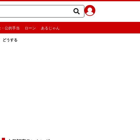
金・公的手当
ローン
あるじゃん
！ どうする