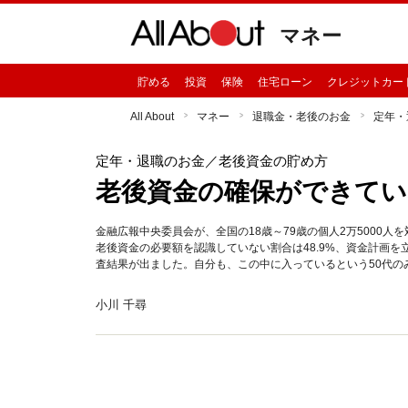
マネー
貯める
投資
保険
住宅ローン
クレジットカー
All About
マネー
退職金・老後のお金
定年・
定年・退職のお金
／老後資金の貯め方
老後資金の確保ができてい
金融広報中央委員会が、全国の18歳～79歳の個人2万5000
老後資金の必要額を認識していない割合は48.9%、資金計画を立
査結果が出ました。自分も、この中に入っているという50代のみ
小川 千尋