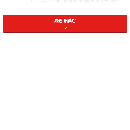
続きを読む
パートナーとのコミュニケーションを深めることでよりよい
性生活の実現を望む女性が多い
首都圏（東京都、神奈川県、千葉県、埼玉県）に住む、
性的なパートナーをもつ20歳以上の女性5665人を対象と
した「よりよい性生活」に関する意識調査（2007年）に