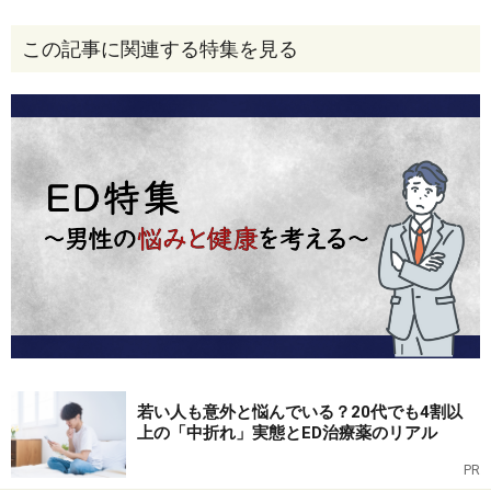
よると「性生活をより充実させたい」と望んでいるとい
この記事に関連する特集を見る
う回答が68.3％に上りました。
「性生活に対する希望をパートナーに伝えたことがあり
ますか」との問いには、61.2％が「ある」と答えていま
す。逆にいえば、38.8％は「言いたくても言えない」状
況にあるかもしれないということです。
「あなたのパートナーのセックスは一方的ですか」との
問いでは、
若い人も意外と悩んでいる？20代でも4割以
上の「中折れ」実態とED治療薬のリアル
PR