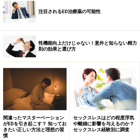
な女性のほとんどがパートナーとのコミュニケーション
を深めることで、よりよい性生活の実現を望んでいると
注目されるED治療薬の可能性
いう実態です。
性機能向上だけじゃない！意外と知らない精力
比較的たやすく分かるパートナーの状態
剤の効果と選び方
EDに対する女性の理解や優しさが中折れに見舞われたパート
ナーを救う
しかし、現実には男女のコミュニケーションを妨げる
数々の問題が立ちはだかります。解決すべき問題は男女
それぞれにありますが、男性側の問題として深刻かつ見
間違ったマスターベーション
セックスレスはどの程度浮気
がEDを引き起こす？ 知ってお
や離婚に影響を与えるのか？
過ごせないものの一つがEDです。
きたい正しい方法と理想の習
セックスレス経験別に調査
慣