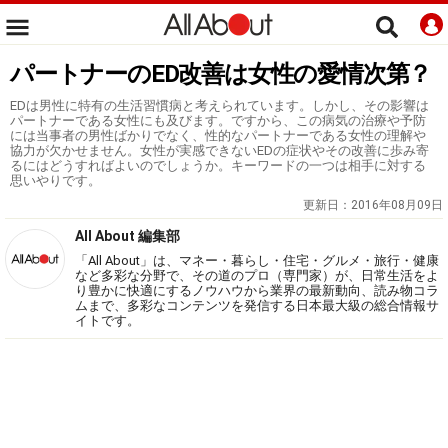
パートナーのED改善は女性の愛情次第？
EDは男性に特有の生活習慣病と考えられています。しかし、その影響は
パートナーである女性にも及びます。ですから、この病気の治療や予防
には当事者の男性ばかりでなく、性的なパートナーである女性の理解や
協力が欠かせません。女性が実感できないEDの症状やその改善に歩み寄
るにはどうすればよいのでしょうか。キーワードの一つは相手に対する
思いやりです。
更新日：
2016年08月09日
All About 編集部
「All About」は、マネー・暮らし・住宅・グルメ・旅行・健康
など多彩な分野で、その道のプロ（専門家）が、日常生活をよ
り豊かに快適にするノウハウから業界の最新動向、読み物コラ
ムまで、多彩なコンテンツを発信する日本最大級の総合情報サ
イトです。