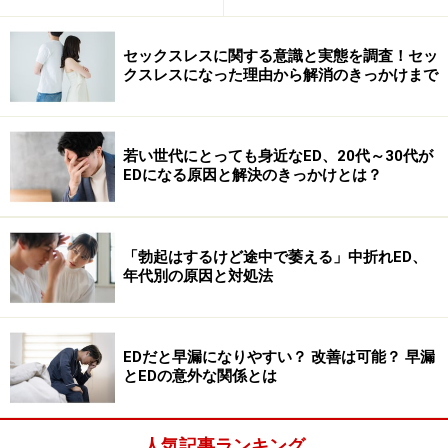
EDは「満足な性行為を行うのに十分な勃起が得られない
か、維持できない状態」です。最も多い心因性の場合、
セックスレスに関する意識と実態を調査！セッ
典型的な症状は行為の途中で萎えてしまう「中折れ」で
クスレスになった理由から解消のきっかけまで
す。ですから、パートナーがEDかどうかは「現場」で比
較的たやすく判断できるでしょう。
若い世代にとっても身近なED、20代～30代が
EDになる原因と解決のきっかけとは？
女性にとって、勃起のメカニズムを含めた男性の生理を
実感するのは不可能ですが、その仕組みを理解しておけ
ば態度も変わってくるはずです。不用意な一言でパート
「勃起はするけど途中で萎える」中折れED、
ナーを傷つけることも避けられます。
年代別の原因と対処法
先の調査でも、多くの女性は「よりよい性生活とは自分
だけでなくパートナーとのコミュニケーションが大切」
EDだと早漏になりやすい？ 改善は可能？ 早漏
という意識が高いので、EDの改善にも女性の理解や優し
とEDの意外な関係とは
さが大きく関わってくると考えられます。
人気記事ランキング