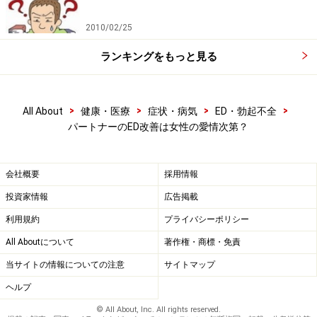
こともあります。いずれも動脈硬化を引き起こす原因で
2010/02/25
す。高血圧は文字通り高い圧力で血管内壁を傷つけ、糖
ランキングをもっと見る
尿病は神経系にも障害を起こします。ですから、元とな
る病気を治療することも有効です。
>
>
>
>
All About
健康・医療
症状・病気
ED・勃起不全
喫煙も動脈硬化を引き起こすばかりでなく、他の血管性
パートナーのED改善は女性の愛情次第？
の病気の原因になります。『ED治療ガイドライン』のリ
スク要因にも挙げられているので、禁煙を勧めることが
会社概要
採用情報
大切です。
投資家情報
広告掲載
利用規約
プライバシーポリシー
約6割の女性がED治療薬の安全性を信頼
All Aboutについて
著作権・商標・免責
現在のED治療では、ED治療薬の内服が第一選択とされて
当サイトの情報についての注意
サイトマップ
います。ガイドラインでは「満足のいく性的関係を回復
ヘルプ
することであり、単に硬い勃起を得ることではない」と
© All About, Inc. All rights reserved.