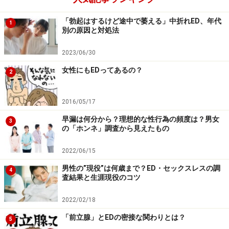
IIEFでできるEDのセルフチェック
「勃起はするけど途中で萎える」中折れED、年代
1
別の原因と対処法
EDはIIEF（国際勃起機能スコア）という質問票でセルフ
2023/06/30
チェックできます。
女性にもEDってあるの？
2
症状が軽い場合は日常生活に気をつけることで改善する
場合があります。パートナーだけの問題とするのでな
2016/05/17
く、もう一人の当事者として寄り添うことが大きな力に
早漏は何分から？理想的な性行為の頻度は？男女
3
なることもあります。まさに女性の愛情次第です。
の「ホンネ」調査から見えたもの
2022/06/15
例えば、脳からペニスに勃起の信号を伝える副交感神経
男性の”現役”は何歳まで？ED・セックスレスの調
はリラックスしている時に働きやすいので、パートナー
4
査結果と生涯現役のコツ
の気持ちを和ませるような雰囲気作りを心がけるとよい
でしょう。
2022/02/18
「前立腺」とEDの密接な関わりとは？
5
EDは高血圧や糖尿病などの生活習慣病からもたらされる