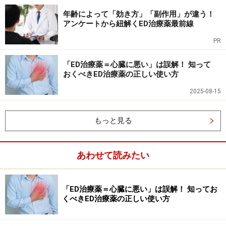
年齢によって「効き方」「副作用」が違う！
アンケートから紐解くED治療薬最前線
PR
「ED治療薬＝心臓に悪い」は誤解！ 知って
おくべきED治療薬の正しい使い方
・「非常に一方的である」＝6.9％
2025-08-15
・「やや一方的である」＝25.5％
・「どちらともいえない」」＝29.8％
もっと見る
・「あまり一方的でない」＝23.8％
・「まったく一方的でない」＝14.1％
あわせて読みたい
という結果でした。
「希望」や「一方的」の内容は前戯や後戯、挿入などに
「ED治療薬＝心臓に悪い」は誤解！ 知ってお
かける時間の長さや体位の数などを含みます。ここまで
くべきED治療薬の正しい使い方
の結果で浮き彫りになるのは、性的にアクティブで健康