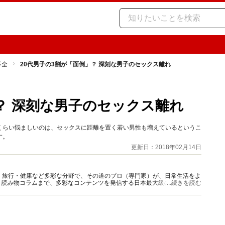
不全
20代男子の3割が「面倒」？ 深刻な男子のセックス離れ
？ 深刻な男子のセックス離れ
くらい悩ましいのは、セックスに距離を置く若い男性も増えているというこ
す。
更新日：2018年02月14日
グルメ・旅行・健康など多彩な分野で、その道のプロ（専門家）が、日常生活をよ
、読み物コラムまで、多彩なコンテンツを発信する日本最大級の総合情報サ
...続きを読む