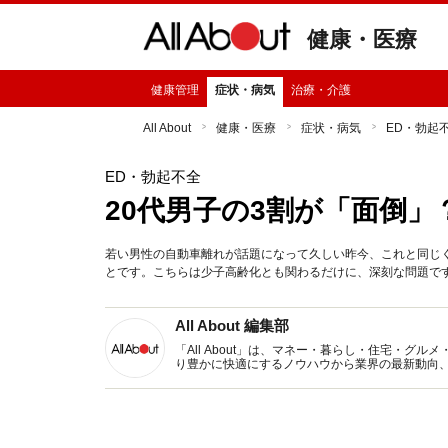
健康・医療
健康管理
症状・病気
治療・介護
All About
健康・医療
症状・病気
ED・勃起
ED・勃起不全
20代男子の3割が「面倒」
若い男性の自動車離れが話題になって久しい昨今、これと同じ
とです。こちらは少子高齢化とも関わるだけに、深刻な問題で
All About 編集部
「All About」は、マネー・暮らし・住宅・
り豊かに快適にするノウハウから業界の最新動向
イトです。