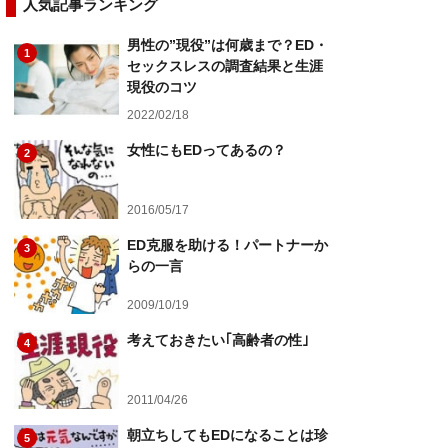
人気記事ランキング
男性の”現役”は何歳まで？ED・
1
セックスレスの調査結果と生涯
現役のコツ
2022/02/18
女性にもEDってあるの？
2
2016/05/17
ED克服を助ける！パートナーか
3
らの一言
2009/10/19
考えておきたい｢高齢者の性｣
4
2011/04/26
朝立ちしてもEDになることは珍
5