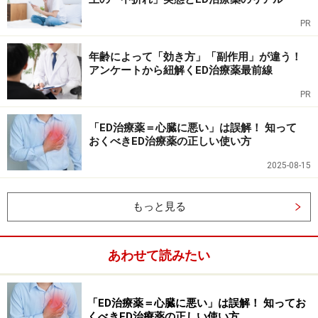
20～40代の男女671人を対象にした調査では、男女全体
PR
の約半数である46.3%が自身の性生活についてセックス
年齢によって「効き方」「副作用」が違う！
レスと認識していることがわかりました。
アンケートから紐解くED治療薬最前線
PR
「ED治療薬＝心臓に悪い」は誤解！ 知って
約半数の男女がセックスレスを認識している。
おくべきED治療薬の正しい使い方
最多の理由として挙げられたのは「性欲の低下」であ
2025-08-15
り、全体の3割強となっています。性欲低下は、男女別
でみた場合、男性の2割強という数字に対して、女性で
もっと見る
は5割強が性欲の低下を実感しています。
あわせて読みたい
また、妊活中のセックスに関する実態調査において、
（妊活前からEDになっていた人を除いた）男性499人に
子作り中にEDになった経験について問うと、平均して3
「ED治療薬＝心臓に悪い」は誤解！ 知ってお
くべきED治療薬の正しい使い方