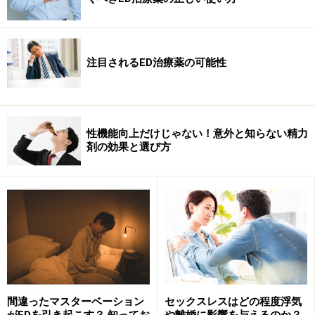
人に1人が、子づくりが原因でEDになった経験があるこ
とがわかりました。20～24歳ではその年代の過半数を超
える56.7%が子づくりEDを経験しており、この数値の高
注目されるED治療薬の可能性
さは若年層におけるED発生率の高さも示しています。
出典：浜松町第一クリニック│セックスレスに関するインターネット
調査（インターネット集計）
性機能向上だけじゃない！意外と知らない精力
https://www.hama1-cl.jp/internet_research/int_enq_sexless.html
剤の効果と選び方
浜松町第一クリニック│妊活中のセックスに関する実態調査2020（イ
ンターネット集計）
https://www.hama1-cl.jp/internet_research/pregnancy_life.html
気になるED、ケアはいつ頃から考えるのが
正解？
間違ったマスターベーション
セックスレスはどの程度浮気
■性行為中に違和感が現れたら、それがタイミング
がEDを引き起こす？ 知ってお
や離婚に影響を与えるのか？