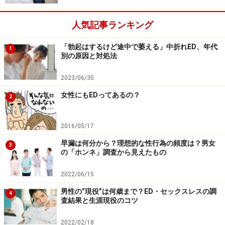
通じて正しい情報や知識を入手することをおすすめしま
人気記事ランキング
す。
「勃起はするけど途中で萎える」中折れED、年代
1
また、ED傾向が現れるとパートナーから「私には魅力が
別の原因と対処法
無い？」「愛情が薄れている？」「浮気をしている？」
2023/06/30
など、よからぬ疑いをもたれてしまうことも少なくあり
女性にもEDってあるの？
ません。
2
性行為中の失敗を繰り返すと、それがトラウマとなり精
2016/05/17
神面にも悪影響を及ぼしてEDが進行してしまう恐れがあ
早漏は何分から？理想的な性行為の頻度は？男女
3
りますので、気になった際には早めに医師へ相談しまし
の「ホンネ」調査から見えたもの
ょう。
2022/06/15
男性の”現役”は何歳まで？ED・セックスレスの調
4
査結果と生涯現役のコツ
生活習慣病と忍び寄るEDのリスク
2022/02/18