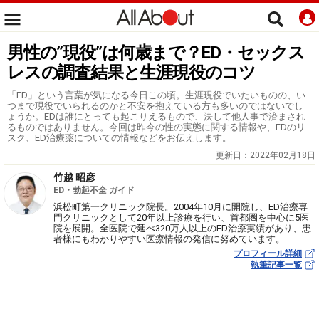
男性の”現役”は何歳まで？ED・セックス
レスの調査結果と生涯現役のコツ
「ED」という言葉が気になる今日この頃。生涯現役でいたいものの、い
つまで現役でいられるのかと不安を抱えている方も多いのではないでし
ょうか。EDは誰にとっても起こりえるもので、決して他人事で済まされ
るものではありません。今回は昨今の性の実態に関する情報や、EDのリ
スク、ED治療薬についての情報などをお伝えします。
更新日：
2022年02月18日
竹越 昭彦
ED・勃起不全 ガイド
浜松町第一クリニック院長。2004年10月に開院し、ED治療専
門クリニックとして20年以上診療を行い、首都圏を中心に5医
院を展開。全医院で延べ320万人以上のED治療実績があり、患
者様にもわかりやすい医療情報の発信に努めています。
プロフィール詳細
執筆記事一覧