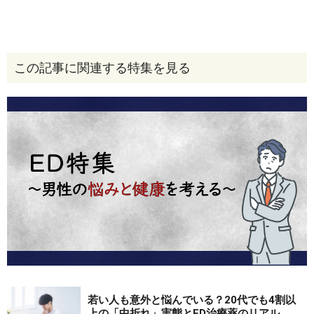
この記事に関連する特集を見る
引用：浜松町第一クリニック│2021年度 年齢別ED患者データ
https://www.hama1-cl.jp/statistics/p_statistics_graph.html
ED初診数の割合は特に20代後半から増加傾向がみられま
す。初診数の割合は40代後半をピークに、前後の30代と
50代を合わせて、全体の70％を超えています。こうした
結果から、おおむね30代から50代が性の悩みに陥りやす
い年代と言えるでしょう。
■20～40代男女の約半数がセックスレス？
若い人も意外と悩んでいる？20代でも4割以
上の「中折れ」実態とED治療薬のリアル