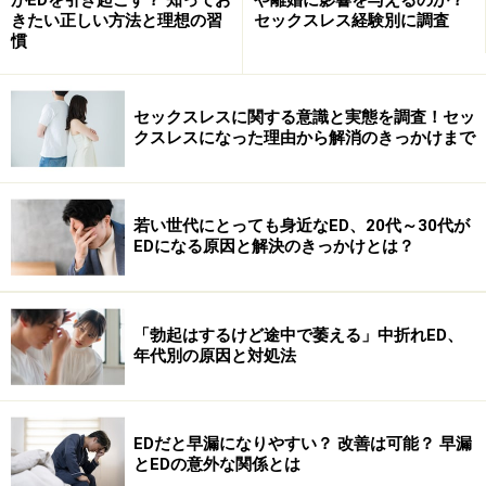
きたい正しい方法と理想の習
セックスレス経験別に調査
慣
EDは一人で抱え込んでも問題の解消にはつながりません。
セックスレスに関する意識と実態を調査！セッ
クスレスになった理由から解消のきっかけまで
EDのケアは「性行為中の明確な違和感」を感じた時が、
一つのタイミングです。例えば、
「セックス中に中折れ
してしまうことがある」「勃起までに時間がかかってし
若い世代にとっても身近なED、20代～30代が
まう」「勃ちが悪い」
などです。このようなED症状が現
EDになる原因と解決のきっかけとは？
れるようになったら、一人で悩まず専門家である医師に
一度相談してみましょう。
「勃起はするけど途中で萎える」中折れED、
年代別の原因と対処法
EDは性に関するデリケートな悩みなので、一人で抱え込
んでしまう男性も多いのですが、それでは問題の根本的
な解消にはつながりません。インターネットで検索すれ
EDだと早漏になりやすい？ 改善は可能？ 早漏
ばさまざまな情報がありますが、中には誤った情報や危
とEDの意外な関係とは
険性を含む情報もあることから、やはり医師への相談を