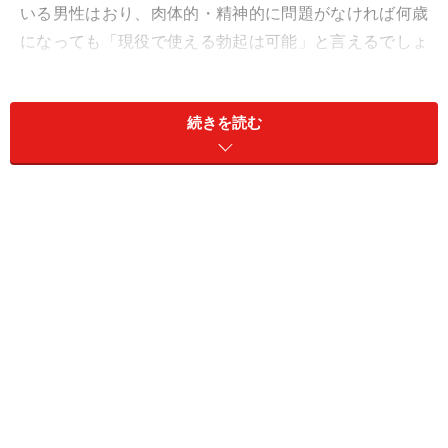
いる男性はおり、肉体的・精神的に問題がなければ何歳
になっても「現役で使える勃起は可能」と言えるでしょ
う。
続きを読む
しかし、精神的・肉体的な問題により性欲の低下やEDな
どを引き起こしてしまうケースが多くの年代で増えてい
ます。
以下はガイドのクリニックの患者から、ED初診・再診・
男性の数を比較したものです。