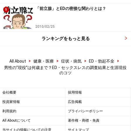
■生活習慣病とEDの関係
「前立腺」とEDの密接な関わりとは？
5
EDの原因は多岐にわたりますが、例えば高血圧や糖尿
病、脂質異常症といった生活習慣病とも無関係ではあり
2010/02/25
ません。
ランキングをもっと見る
男性器の勃起には血流、つまり血の流れが重要です。血
栓や動脈硬化といった血管の異常が生じている場合に
>
>
>
>
All About
健康・医療
症状・病気
ED・勃起不全
男性の”現役”は何歳まで？ED・セックスレスの調査結果と生涯現役
は、男性性器に流れ込む血液量が減り、EDリスクが上昇
のコツ
するのです。そして、特に動脈硬化は、脂質異常症や高
血圧といった生活習慣病との因果関係があります。
会社概要
採用情報
生活習慣病がEDに影響を与えるということは、つまりED
投資家情報
広告掲載
は生活習慣病を自覚できる初期症状の一つともいえるの
利用規約
プライバシーポリシー
です。EDの兆候に気づいたら、同時にご自身の健康も見
All Aboutについて
著作権・商標・免責
直してみてください。
当サイトの情報についての注意
サイトマップ