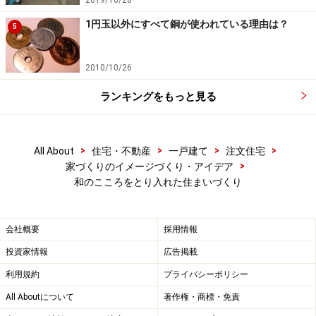
また、エアコンから人工的に冷やされた空間に味気はあ
1円玉以外にすべて銅が使われている理由は？
5
りませんから、しかし、エアコンの前にすだれを吊るし
てそこからゆるやかな冷たい風がくると多少なりとも空
2010/10/26
間の雰囲気は変わってくるでしょう。
ランキングをもっと見る
【すだれ】
>
>
>
>
All About
住宅・不動産
一戸建て
注文住宅
>
家づくりのイメージづくり・アイデア
夏の強い日差しを遮りながら風を通します。すだれを通して
和のこころをとり入れた住まいづくり
見える影のある風景は、清涼感を感じさせてくれます。
会社概要
採用情報
【屏風】
投資家情報
広告掲載
利用規約
プライバシーポリシー
現代は結婚式や記念式典で使われますが、本来、魔よけや部
All Aboutについて
著作権・商標・免責
屋の間仕切りとして使われていました。最近では、インテリ
アのポイントとして使えるようなミニ屏風もあります。