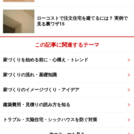
せんが畳なら大丈夫です。畳の香りを感じられるくつろ
ぎスペースにもなってくれます。
ローコストで注文住宅を建てるには？ 実例で
見る裏ワザ15
リビングに設けられた畳スペース。
この記事に関連するテーマ
家づくりを始める前に・心構え・トレンド
■建具に工夫
和の暮らしを楽しむことに欠かせないのが紙貼障子で
家づくりの流れ・基礎知識
す。障子にはたくさんの種類があり、小障子が上下に動
く摺り上げ猫間障子、左右に動く引分け猫間障子など和
家づくりのイメージづくり・アイデア
室でなくとも、工夫次第で現代住宅にとり入れることが
建築費用・見積りの読み方を知る
できます。
トラブル・欠陥住宅・シックハウスを防ぐ対策