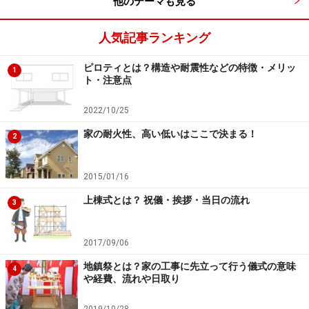
他のテーマも見る
夏の光、冬の光に応じた引分け猫間障子。柔らかな光は室内
に適度な明るさと広がり（抜け感）を与える。
人気記事ランキング
ピロティとは？構造や耐震性などの特徴・メリッ
1
ト・注意点
寝室窓の内側に使用した障子は、結露を防ぎ、保温力を高め
落ち着きを与える。
2022/10/25
家の耐火性、高い低いはここで決まる！
2
■インテリア小物で演出
2015/01/16
和の空間の特徴のひとつは柔軟性のある空間づくりにあ
ります。そして、季節に応じた目配りとうつろいを演出
上棟式とは？ 祝儀・挨拶・当日の流れ
3
することです。代表的なものにはすだれや屏風がありま
す。冬は暖かい空気を逃がさないように厚手のカーテン
2017/09/06
を選び、夏は通風のためすだれを引っ掛けられるように
地鎮祭とは？家の工事に先立って行う儀式の意味
4
カーテンボックスの中にフックを付けておくとよいので
や経費、流れや日取り
す。
2019/10/28