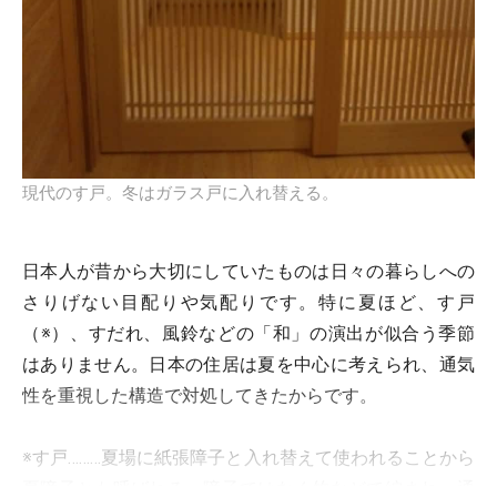
現代のす戸。冬はガラス戸に入れ替える。
日本人が昔から大切にしていたものは日々の暮らしへの
さりげない目配りや気配りです。特に夏ほど、す戸
（※）、すだれ、風鈴などの「和」の演出が似合う季節
はありません。日本の住居は夏を中心に考えられ、通気
性を重視した構造で対処してきたからです。
※す戸………夏場に紙張障子と入れ替えて使われることから
夏障子とも呼ばれる。障子ではなく竹などで編まれ、通