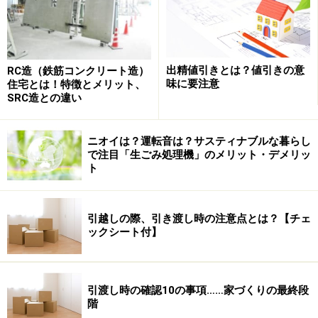
ーティリティ、赤ちゃんの昼寝スペースなどまさに多目
的に使えます。
出精値引きとは？値引きの意
RC造（鉄筋コンクリート造）
味に要注意
住宅とは！特徴とメリット、
SRC造との違い
ニオイは？運転音は？サスティナブルな暮らし
で注目「生ごみ処理機」のメリット・デメリッ
ト
引越しの際、引き渡し時の注意点とは？【チェ
ックシート付】
夏は素足で肌触りを感じることができ、冬は暖かく調湿
引渡し時の確認10の事項……家づくりの最終段
階
作用もあります。フローリングの上で大の字にはなれま