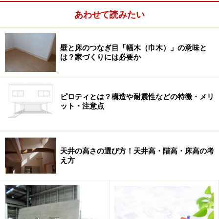
あわせて読みたい
壁と床のつなぎ目「幅木（巾木）」の意味と
そこで、少しの手間をかけて丁寧に暮らす。そんな「和
は？家づくりには必要か
のこころ」を活かした住まいを夏に考えることで開放的
にそして冬にも対応できるように工夫し、潤いと楽しさ
を演出した住まいづくりをしてみませんか。
ピロティとは？構造や耐震性などの特徴・メリ
ット・注意点
和の暮らしを楽しむ住まいのつくり方
天井の高さの選び方！天井高・階高・床高の考
■リビングコーナーに置き畳を敷く
え方
竣工してから置き畳を敷くのではなく、計画当初からそ
のスペースを考えておくことです。使い勝手をあらかじ
めイメージすることで、家具の配置はもちろん照明の位
置、コンセントの数と位置も変わってくるからです。ユ