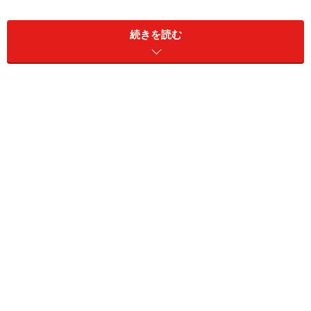
風に配慮された木製建具。
続きを読む
しかし今日、冷暖房などの設備が普及すると従来の構造
では効率が悪いため、気密・断熱性を高めた住まいづく
りが行われるようになりました。ただそこには新たな問
題として日々の暮らしを楽しむ要素が多少なりとも失わ
れつつもあります。