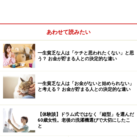
あわせて読みたい
一生貧乏な人は「ケチと思われたくない」と思
う？ お金が貯まる人との決定的な違い
老齢基礎年金は、
1年保険料を納めると
2万円増える
と考
えます。年金受給が20年以上後なら、厚生年金（サラリ
一生貧乏な人は「お金がないと始められない」
ーマン）で現役の平均手取り年収の0.3倍程度と考えまし
と考える？ お金が貯まる人との決定的な違い
ょう。
【体験談】ドラム式ではなく「縦型」を選んだ
60歳女性。老後の洗濯機選びで大切にしたこ
ルール2. 老後に使える生活費がどのくらい
と
なのかざっくり知る