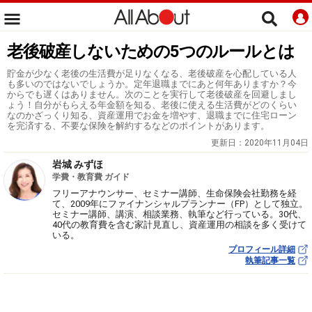
老後破産しないための5つのルールとは
貯金が少なく老後の生活費が足りなくなる、老後破産を心配している人
も多いのではないでしょうか。定年退職までにあと何年ありますか？今
からでも遅くはありません。次のことを実行して老後破産を回避しまし
ょう！自分がもらえる年金額を知る、老後に使える生活費がどのくらい
なのかざっくり知る、資産運用でお金を増やす、退職までに住宅ローン
を完済する、不要な保険を解約するなどのポイントがあります。
更新日：
2020年11月04日
岩城 みずほ
学費・教育費 ガイド
フリーアナウンサー、セミナー講師、生命保険会社勤務を経
て、2009年にファイナンシャルプランナー（FP）として独立。
セミナー講師、講演、相談業務、執筆など行っている。30代、
40代の教育費を含む家計見直し、資産運用の相談を多く受けて
いる。
プロフィール詳細
執筆記事一覧