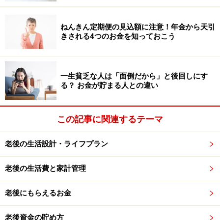
て、毎月使える金額が記されています。その時々の手取
り収入に対して「必要貯蓄率」を守っていけば、老後の
ねんきん定期便の見込額に注意！年金から天引
きされる4つのお金を知っておこう
生活費は、たとえ100歳まで生きたとしても確保できる
ことになります（老後年数を100歳までとして計算した
場合）。
一生貧乏な人は「面倒だから」と後回しにす
る？ お金が貯まる人との違い
50歳以上の人は、
「老後設計の基本公式」
を使ってくだ
さい。積み上げた貯蓄から、老後、毎年取り崩せるお金
この記事に関連するテーマ
はいくらかを計算できる式です。60歳時点を想定して計
算します。
老後の生活設計・ライフプラン
老後の生活費と家計管理
老後にもらえるお金
老後資金の貯め方