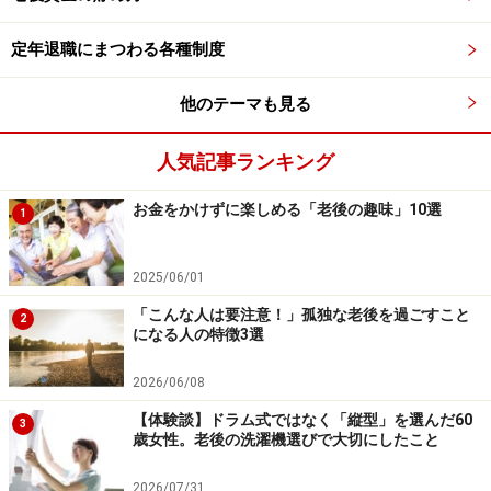
定年退職にまつわる各種制度
他のテーマも見る
「老後設計の基本公式」
人気記事ランキング
お金をかけずに楽しめる「老後の趣味」10選
1
「未年金年数」というのは、年金をもらわない期間で
す。65歳から受給するとすれば、「未年金年数」は、60
2025/06/01
歳からの5年間になります。「保有資産額」は、例え
「こんな人は要注意！」孤独な老後を過ごすこと
2
になる人の特徴3選
ば、今後運用が上手くいって資産額が増えれば、プラス
に反映します。
2026/06/08
【体験談】ドラム式ではなく「縦型」を選んだ60
3
大体の老後生活費の目安がつけば、いたずらに不安を持
歳女性。老後の洗濯機選びで大切にしたこと
つこともなくなりますし、対策も講じられます。皆さん
2026/07/31