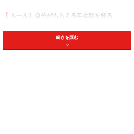
ルール1. 自分がもらえる年金額を知る
50歳以上の人は、ねんきん定期便やねんきんネットを確
認することで、自分が将来どのくらいの年金がもらえる
続きを読む
のか、おおよそ知ることができます。
50歳未満の人は、その時点までの加入実績に基づいた金
額が記されています。これから働き続ければ、年金額は
増えますので、いたずらに不安にならないことですが、
受給金額を知る簡易的な方法をお教えしましょう。老齢
厚生年金は、
「ねんきん定期便の金額 ＋ 60歳になる
までの年数 ×年収×約0.0055」
で計算します。