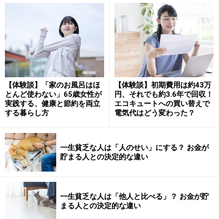
50歳未満の人は、
「人生設計の基本公式」
で、老後生活
費がどのくらいになるか計算してみてください。
この式で求められる
「必要貯蓄率」
は、生涯の平均手取
り年収をベースに算出していますので、時々の必要貯蓄
額は、
「現在の手取り収入×必要貯蓄率」
として、手取り
【体験談】「家のお風呂はほ
【体験談】初期費用は約43万
収入の変化と共に変化していくと考えて構いません。こ
とんど使わない」65歳女性が
円、それでも約3.6年で回収！
実践する、健康と節約を両立
エコキュートへの買い替えで
れが、人生設計の基本公式の基本的なアプローチです。
する暮らし方
電気代はどう変わった？
たとえば、「必要貯蓄率＝20％」の人が、現在の手取り
一生貧乏な人は「人のせい」にする？ お金が
年収220万円なら、「220万円×20％＝44万円」となり、
貯まる人との決定的な違い
毎月、約3.6万円の貯蓄が必要になります。手取り年収が
400万円になれば、「400万円×20％＝80万円」で、毎月
6.6万円の貯蓄が必要です。
一生貧乏な人は「他人と比べる」？ お金が貯
まる人との決定的な違い
スクロールしていただくと、
「老後を暮らす資金」
とし