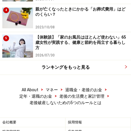
もぜひ、計算して見てください。
親が亡くなったときにかかる「お葬式費用」はど
4
のくらい？
少々厳しい老後が想定されるならば、働く期間をもう少
し伸ばし、年金受給を70歳まで繰り下げることをご検討
2023/10/08
されるとよいでしょう。繰下げ請求は、月単位で行うこ
【体験談】「家のお風呂はほとんど使わない」65
5
とができ、
1カ月繰り下げると0.7％増加します。
歳女性が実践する、健康と節約を両立する暮らし
方
2026/07/30
増額率＝​​​​​​​
（65歳到達月から繰下げ申出月の前月までの月
数）×0.007
ランキングをもっと見る
たとえば、年金額120万円の人が、70歳まで繰り下げる
>
>
>
All About
マネー
退職金・老後のお金
と42％増えて約170万4000円になり、これが一生涯受け
>
>
定年・退職のお金
老後の生活費と家計管理
取れます。早く死亡して年金を受け取れないと損と考え
老後破産しないための5つのルールとは
る人もいますが、年金は損得ではなく、長生きしたとき
の大きな助けになるのだと考えるべきです。
会社概要
採用情報