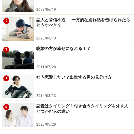
2023/06/19
恋人と音信不通……一方的な別れ話を告げられたら
その2：欲望を刺激する相手
2
どうすべき？
人は、欲望を必要以上に刺激する相手と付き合っていく
2020/04/13
と、堕落してきます。
晩婚の方が幸せになれる！？
3
例えば、肉体的な快楽で相手を骨抜きにするタイプとい
うのも存在します。また、物質的な欲望や出世欲、名声
欲を刺激して、相手をそそのかすタイプもいます。
2011/07/28
社内恋愛したい？出世する男の見分け方
4
欲のない人など存在しません。だからこそ、余程、理性
的な人でない限り、そういった欲望を刺激する人に出会
2014/03/13
うと、少なからず影響を受けてしまうのです。
恋愛はタイミング！付き合うタイミングを外す人
5
とつかむ人の違い
欲望が悪いとは言いません。でも、理性とのバランスが
2020/05/29
悪いと身を崩します。