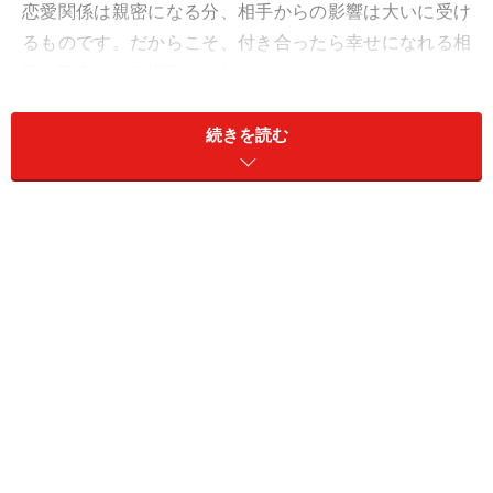
恋愛関係は親密になる分、相手からの影響は大いに受け
るものです。だからこそ、付き合ったら幸せになれる相
手と不幸になる相手というのはあります。
では、付き合ったら不幸になる相手とは、どういうタイ
続きを読む
プなのでしょうか？
＜目次＞
その1：“負の部分”で一緒にいる相手
その2：欲望を刺激する相手