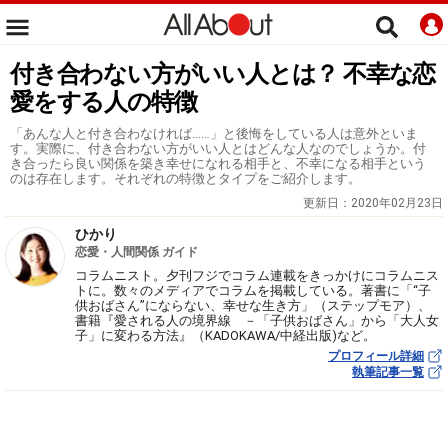
付き合わない方がいい人とは？ 不幸な恋
愛をする人の特徴
「あんな人と付き合わなければ……」と後悔をしている人は意外といま
す。実際に、付き合わない方がいい人とはどんな人なのでしょうか。付
き合ったら良い関係を築き幸せになれる相手と、不幸になる相手という
のは存在します。それぞれの特徴とタイプをご紹介します。
更新日：
2020年02月23日
ひかり
恋愛・人間関係 ガイド
コラムニスト。夕刊フジでコラム連載をきっかけにコラムニス
トに。数々のメディアでコラムを掲載している。著書に「“子
供おばさん”にならない、幸せな生き方」（ステップモア）、
書籍『愛される人の境界線 －「子供おばさん」から「大人女
子」に変わる方法』（KADOKAWA/中経出版)など。
プロフィール詳細
執筆記事一覧