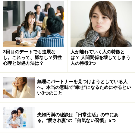
それなのに、そういった人と縁が結びついてしまうこと
があります。それは、なぜでしょうか？
相手が自分と同じ“負の部分”を持っていることが多いか
らです。
3回目のデートでも進展な
人が離れていく人の特徴と
要は、「類は友を呼ぶ」パターンです。
し。これって、脈なし？男性
は？ 人間関係を壊してしまう
心理と対処方法は？
人の特徴3つ
負の部分が皆無な人は1人もいません。だからこそ、厄
介なのです。
無理にパートナーを見つけようとしている人
へ。本当の意味で“幸せ”になるためにやるとい
恋愛に限らず、友達関係でも、1人だとそこまで悪くな
い3つのこと
らなくても、同じような負を持っている人と結びつく
と、状況が悪化することはよくあることです。
お互いの意地悪な部分が似ていたり、悪口の言うことが
夫婦円満の秘訣は「日常生活」の中にあ
る。“愛され妻”の「何気ない習慣」5つ
楽しかったりする者同士が結びつくと、自分自身の人間
力が損なわれてしまいます。