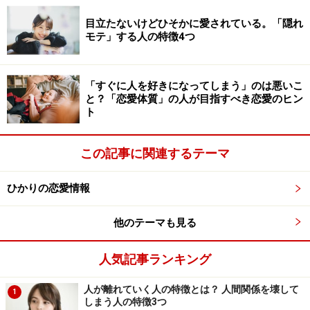
目立たないけどひそかに愛されている。「隠れ
例えば女子会でも、悪口ばかり言い合っているメンバー
モテ」する人の特徴4つ
が幸せになることは、そうそうありません。
結局、こういう人たちが集まると、環境や相手のせいに
「すぐに人を好きになってしまう」のは悪いこ
して、自分が嫉妬、恨み、妬みを抱くことを肯定してし
と？「恋愛体質」の人が目指すべき恋愛のヒン
まい、自分が変わって状況を改善させる方向にエネルギ
ト
ーを持っていけないので、幸せになれないのです。
この記事に関連するテーマ
“負の部分”で結びつかないためにも、自分の“負の部
分”を、受け止め、解消していくことは重要です。
ひかりの恋愛情報
他のテーマも見る
さらに、恋人でも、友達でも、付き合っていく相手は、
「優しい部分が共感できる」「正義感が似ている」な
人気記事ランキング
ど、
自分の“正の部分”と結びつく人にするといいでしょ
う。
そうすると、お互いに向上し合える関係が築けます
人が離れていく人の特徴とは？ 人間関係を壊して
1
よ。
しまう人の特徴3つ