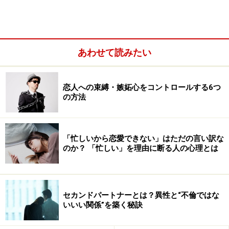
あわせて読みたい
その3：自分の思いで人を振り回す相手
恋人への束縛・嫉妬心をコントロールする6つ
その4：不幸オーラを持っている相手
の方法
その5：甘やかす相手
付き合っていい関係が築ける相手は？
「忙しいから恋愛できない」はただの言い訳な
のか？ 「忙しい」を理由に断る人の心理とは
その1：“負の部分”で一緒にいる相手
多くの人が、「悪い人とは関わってはダメだ」と思って
セカンドパートナーとは？異性と“不倫ではな
いいい関係”を築く秘訣
います。だから、もし悪い人と出会ったとしても、その
人と縁が深まるかどうかは、自分次第です。