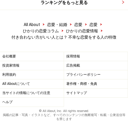
だから、はじめからそういった相手には、近づかないよ
ランキングをもっと見る
うにした方がいいでしょう。
また自分は欲望に溺れないように気を付けていても、パ
>
>
>
>
All About
恋愛・結婚
恋愛
恋愛
>
>
ひかりの恋愛コラム
ひかりの恋愛情報
ートナーが欲望に弱いケースもあります。
そういう人
付き合わない方がいい人とは？ 不幸な恋愛をする人の特徴
は、理性よりも欲望の方が勝ってしまうから、お金のた
めなら手段を択ばなかったり、素敵な人がいたら、平気
で浮気をしまったり……。周りを巻き込んで不幸にし、さ
会社概要
採用情報
らに、自身も破滅させていきます。
投資家情報
広告掲載
利用規約
プライバシーポリシー
だから、自分の欲望を刺激していくる人、そして、欲望
All Aboutについて
著作権・商標・免責
に負けてしまうような相手には、気を付けた方がいいで
当サイトの情報についての注意
サイトマップ
しょう。
ヘルプ
© All About, Inc. All rights reserved.
掲載の記事・写真・イラストなど、すべてのコンテンツの無断複写・転載・公衆送信等
を禁じます
その3：自分の思いで人を振り回す相手