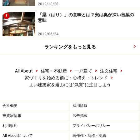
2019/10/28
「梁（はり）」の意味とは？実は奥が深い言葉の
また夫婦同士で意見が違うこともあるかも知れません。
5
意味
そんな時はきちんと建築家の提案を聞き、受け入れる心
を持つことも大切です。
2019/06/24
ランキングをもっと見る
完成した後にきっと豊かな記憶のひとつになってくれま
す。そしてその豊かな記憶は自分達の住まいに愛着をも
って大切にしていこうという気持ちもつくってくれるで
>
>
>
>
All About
住宅・不動産
一戸建て
注文住宅
>
しょう。
家づくりを始める前に・心構え・トレンド
よい建築家を選ぶには“気質”に注目しよう
会社概要
採用情報
※記事内容は執筆時点のものです。最新の内容をご確認くださ
い。
投資家情報
広告掲載
利用規約
プライバシーポリシー
All Aboutについて
著作権・商標・免責