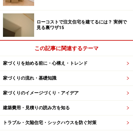
などをチェックしてみてはいかがでしょうか？
ローコストで注文住宅を建てるには？ 実例で
始めは相性が良かったはずなのに、工事途中でトラブル
見る裏ワザ15
になった途端解決できなくなる建築家もいます。建物の
デザイン性も大切ですが、やはりつくるものにはその人
自身の気質が必ず出るものです。
この記事に関連するテーマ
家づくりを始める前に・心構え・トレンド
建築家を上手く利用しよう
家づくりの流れ・基礎知識
近年はインターネットの普及によってたくさんの情報を
家づくりのイメージづくり・アイデア
容易に探し出すことができるようになり、施主も積極的
に家づくりに参加するようになってきました。しかしな
建築費用・見積りの読み方を知る
がらその情報を有効に使えなくて結局はチグハグにな
り、バランスのとれた家づくりができていないことも多
トラブル・欠陥住宅・シックハウスを防ぐ対策
く見受けられます。