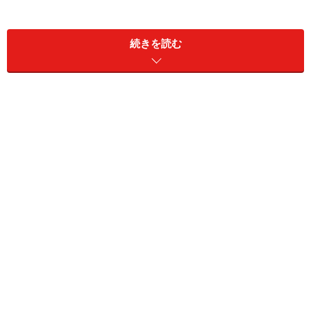
続きを読む
建築家の気質とは
ひとくちに建築家といっても、作品性の高い人、機能や
性能を優先する人、経年美（時間とともに増していく美
しさ）を意識する人など、その考え方はさまざまです。
モノを創り出す仕事ですから、気質や性格がとても大切
なのです。