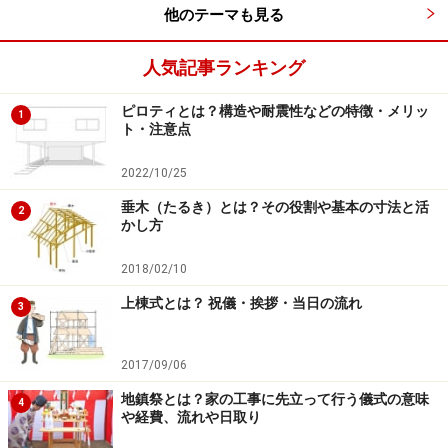
他のテーマも見る
施主の話を十分に聞き、バランスよくまとめるのが建築
家の役割です。デザインのバランス、コストのバラン
人気記事ランキング
ス、そして家づくりのプロセスを楽しむなど建築家のア
ピロティとは？構造や耐震性などの特徴・メリッ
イデアを活かしながら進めていくことです。
1
ト・注意点
2022/10/25
家づくりの想い出が愛着をつくる
垂木（たるき）とは？その役割や基本の寸法と活
2
かし方
2018/02/10
家づくりの想い出は、やがて家への愛着をつくってくれます
上棟式とは？ 祝儀・挨拶・当日の流れ
3
建築家の性格や気質も考えながら決めたにも関わらず、
2017/09/06
時には行き違いなどあるかも知れません。しかし、共に
地鎮祭とは？家の工事に先立って行う儀式の意味
4
良い家づくりをしようという行き違いであれば、それは
や経費、流れや日取り
うれしいことです。