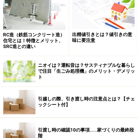
たとえば…
出精値引きとは？値引きの意
RC造（鉄筋コンクリート造）
味に要注意
□神経質な印象を感じる
住宅とは！特徴とメリット、
SRC造との違い
□しゃべりだすと立ち続けにしゃべる
□落ち着きがあり、のんびりしているが気が短いところ
ニオイは？運転音は？サスティナブルな暮らし
がある
で注目「生ごみ処理機」のメリット・デメリッ
□自分の中にズカズカ入ってくるような施主は苦手なタ
ト
イプ
□着実に１つを片付けないと次に進めない人
引越しの際、引き渡し時の注意点とは？【チェ
□上下関係（建築家と工務店、建築家と施主）の中にい
ックシート付】
ることを好む人
□自分の世界に入り込んでいくタイプ
□責任感が強く、多少無理をしてでも誠実に行動する人
引渡し時の確認10の事項……家づくりの最終段
階