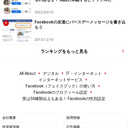
呼びかけるときの参考にしてもらうためです。
2022/03/10
Facebookの友達にバースデーメッセージを書き込
「誕生日おめでとう」の例文で三人称を選択する
5
もう
2013/12/18
最後に［Save Changes］をクリックすれば、設定終了で
ランキングをもっと見る
す。一度設定すれば、言語を日本語に戻しても設定は残
り、日本語ユーザーにもアルファベットで性別が表示さ
れます。
>
>
>
All About
デジタル
IT・インターネット
>
インターネットサービス
>
Facebook（フェイスブック）の使い方
>
Facebookのプロフィール設定
性別を「Bigender」、三人称（代名詞）を「彼女」にして、
実は50種類以上もある！ Facebookの性別設定
言語に日本語に戻したときの画面
会社概要
採用情報
なお、Customの入力欄では、日本語でも自由に書き込み
投資家情報
広告掲載