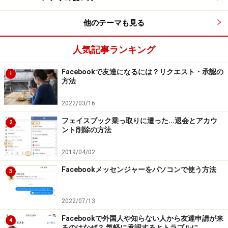
他のテーマも見る
すると、新たに入力欄が現れます。ここにアルファベッ
トで何かを入力すると、候補が自動的に表示されます。
人気記事ランキング
なお、連続して入力すると、複数の項目を入力できま
す。
Facebookで友達になるには？リクエスト・承認の
1
方法
2022/03/16
フェイスブック乗っ取りに遭った...退会とアカウ
2
ント削除の方法
例えば「bi」と入力するとBigender（性自認が両性）と、
Non-binary（男女の二分類に当てはまらない）が候補に表示
2019/04/02
される
Facebookメッセンジャーをパソコンで使う方法
3
その下の「What pronoun do you prefer?」は「あなたは
2022/07/13
何と呼ばれたいですか」という意味で、三人称を彼女、
彼、theyのどれにしたいのかを選びます。友達が自分を
Facebookで外国人や知らない人から友達申請が来
4
るのはなぜ？ 気軽に承認するとトラブルに