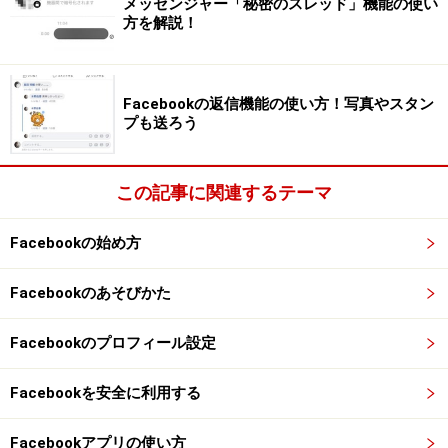
メッセンジャー「秘密のスレッド」機能の使い
次に自分のページに移動して、プロフィールの設定画面
方を解説！
を開きます。
Facebookの返信機能の使い方！写真やスタン
［About］をクリック
プも送ろう
この記事に関連するテーマ
［Contact and Basic Info］をクリックし、Genderにカーソ
Facebookの始め方
ルをのせて［Edit］をクリック
Facebookのあそびかた
性別（Gender）を設定できるので、ここで［Custom］
Facebookのプロフィール設定
を選択します。
Facebookを安全に利用する
［Custom］を選択
Facebookアプリの使い方