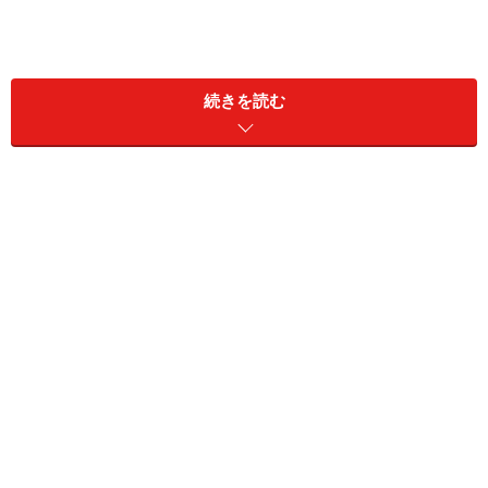
ただ、Facebookの性別設定は、レズビアンやゲイのよう
な性的指向（恋愛対象という意味であり、性的嗜好とは
続きを読む
違います）は考慮されておらず、純粋にユーザーの性自
認を問うものになっています。また、性自認がはっきり
としないgender questioning（性自認が未決定）や、性自
認が男性と女性と移ろうgender fluid（性自認が流動的）
など、日本ではまだなじみが薄いものも用意されていま
す。
この記事では、日本のユーザーでも利用できる設定方法
を、パソコンとスマートフォンの両方で紹介します。記
事の最後には性別の一覧を載せるので、ぜひ参考にして
ください。