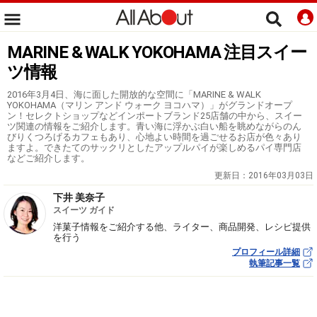
MARINE & WALK YOKOHAMA 注目スイー
ツ情報
2016年3月4日、海に面した開放的な空間に「MARINE & WALK
YOKOHAMA（マリン アンド ウォーク ヨコハマ）」がグランドオープ
ン！セレクトショップなどインポートブランド25店舗の中から、スイー
ツ関連の情報をご紹介します。青い海に浮かぶ白い船を眺めながらのん
びりくつろげるカフェもあり、心地よい時間を過ごせるお店が色々あり
ますよ。できたてのサックリとしたアップルパイが楽しめるパイ専門店
などご紹介します。
更新日：
2016年03月03日
下井 美奈子
スイーツ ガイド
洋菓子情報をご紹介する他、ライター、商品開発、レシピ提供
を行う
プロフィール詳細
執筆記事一覧