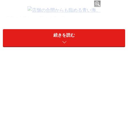
店舗の合間からも臨める青い海。
みなとみらい線「馬車道」から徒歩8分ほど海側に歩
続きを読む
き、赤レンガ倉庫の北側に位置します。地下には駐車場
も完備しているので車でもアクセスしやすいでしょう。
セレクトショップやレストラン、カフェなど25店舗の中
からスイーツ関連の情報をご紹介します。