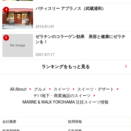
アップルパイです。
パティスリー アプラノス（武蔵浦和）
4
2016/01/01
ゼラチンのコラーゲン効果 美容と健康にゼラチ
5
ンを！
2001/07/17
厨房では、丸ごとのリンゴがアップルパイになるのを待って
いました。
ランキングをもっと見る
大きな角切りのリンゴは、季節により水分量や炊き方を
調整して、フレッシュ感を残すように仕上げています。
>
>
>
>
All About
グルメ
スイーツ
スイーツ・デザート
シナモンを生地にも練りこんであり、リンゴのフィリン
>
デパ地下・商業施設のスイーツ
MARINE & WALK YOKOHAMA 注目スイーツ情報
グにも入っていますが、上品な香りが魅力的。
会社概要
採用情報
ヌテラ バナナパイ