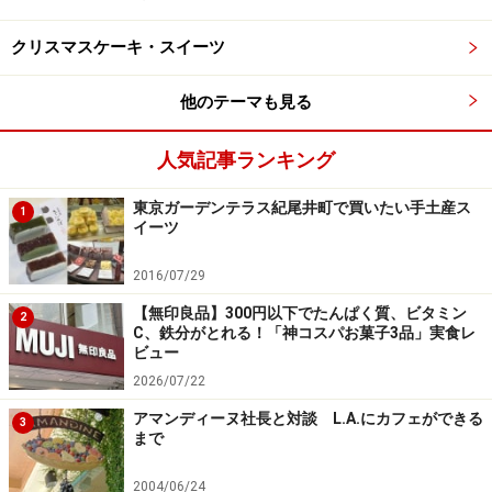
色々試食した中でおすすめの品や、ちょっとユニークな
品をご紹介しましょう。
クリスマスケーキ・スイーツ
他のテーマも見る
人気記事ランキング
ダッチアップルパイ
東京ガーデンテラス紀尾井町で買いたい手土産ス
1
イーツ
2016/07/29
ダッチアップルパイ 500円（1人用）/2,950円（3～4人用）
（税別）
【無印良品】300円以下でたんぱく質、ビタミン
2
C、鉄分がとれる！「神コスパお菓子3品」実食レ
ビュー
スイーツの中では、やはりアップルパイがイチオシで
2026/07/22
す。
アマンディーヌ社長と対談 L.A.にカフェができる
サクサク、カリカリッとした小気味よい食感のクランブ
3
まで
ルがたっぷりはいっています。この食感は焼き立てなら
では！クランブルをのせて90分かけてじっくりと焼いた
2004/06/24