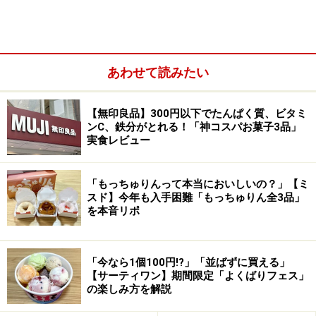
あわせて読みたい
【無印良品】300円以下でたんぱく質、ビタミ
ンC、鉄分がとれる！「神コスパお菓子3品」
実食レビュー
ベイブリッジや青い海が目の前に広がる
青い海に浮かぶ白い船を眺めながらのんびりくつろげる
「もっちゅりんって本当においしいの？」【ミ
カフェもあり、心地よい時間を過ごせるお店が色々あり
スド】今年も入手困難「もっちゅりん全3品」
を本音リポ
ますよ。
「今なら1個100円!?」「並ばずに買える」
カリフォルニアスタイルのパイ専門店「Pie
【サーティワン】期間限定「よくばりフェス」
の楽しみ方を解説
Holic（パイ ホリック）」