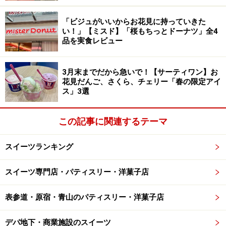
リーパイ（惣菜パイ）からスイーツパイまで20種類以上
「ビジュがいいからお花見に持っていきた
の豊富なパイが楽しめます。
い！」【ミスド】「桜もちっとドーナツ」全4
品を実食レビュー
厨房では一度に30ホールのパイを焼き上げる特別なオー
ブンで、次々とパイが焼きあがります。ディナーではオ
3月末までだから急いで！【サーティワン】お
花見だんご、さくら、チェリー「春の限定アイ
ーダーがはいってから焼き上げるので、いつでも焼きた
ス」3選
て！
この記事に関連するテーマ
スイーツランキング
気になるパイ食べ放題のランチメニュー「FREE FLOW PIE
LUNCH」1850円～(税別)※2016年3月OPEN当初メニュー
スイーツ専門店・パティスリー・洋菓子店
ランチタイムでは「FREE FLOW PIE LUNCH」（パイのお
表参道・原宿・青山のパティスリー・洋菓子店
かわり自由）で、テーブルまで焼きたてのパイが届けら
れ、好きなだけ食べることができるのが嬉しい！
デパ地下・商業施設のスイーツ