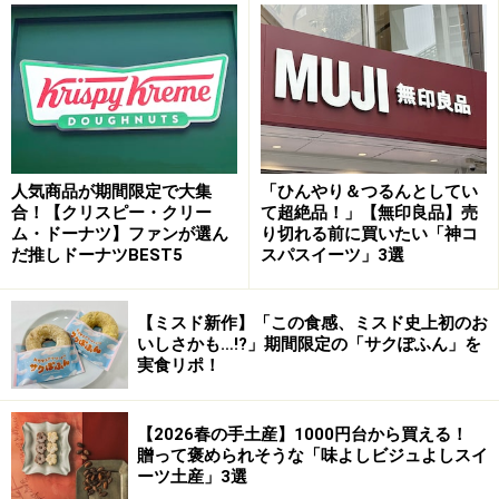
パイ専門店「Pie Holic（パイ ホリック）」
海に面した店内は、赤や青、緑を基調にしたカジュアル
人気商品が期間限定で大集
「ひんやり＆つるんとしてい
合！【クリスピー・クリー
て超絶品！」【無印良品】売
な雰囲気。8m50cmもある大きなテーブルでは、お客様
ム・ドーナツ】ファンが選ん
り切れる前に買いたい「神コ
の目の前でパイを作りあげるライブ感あふれるシーンが
だ推しドーナツBEST5
スパスイーツ」3選
演出されます。
【ミスド新作】「この食感、ミスド史上初のお
いしさかも…!?」期間限定の「サクぽふん」を
実食リポ！
メイン料理として楽しめるパイなど種類も豊富で、皆でシェ
【2026春の手土産】1000円台から買える！
アしたい！
贈って褒められそうな「味よしビジュよしスイ
ーツ土産」3選
店内で焼き上げたばかりのパイ生地はサクサク！セイボ