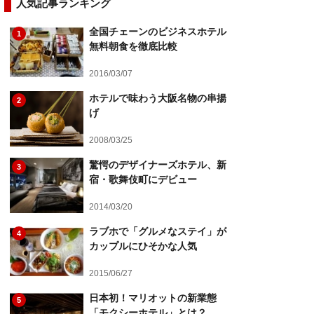
人気記事ランキング
全国チェーンのビジネスホテル
1
無料朝食を徹底比較
2016/03/07
ホテルで味わう大阪名物の串揚
2
げ
2008/03/25
驚愕のデザイナーズホテル、新
3
宿・歌舞伎町にデビュー
2014/03/20
ラブホで「グルメなステイ」が
4
カップルにひそかな人気
2015/06/27
日本初！マリオットの新業態
5
「モクシーホテル」とは？