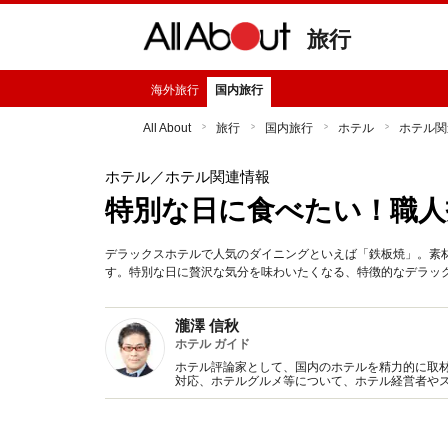
旅行
海外旅行
国内旅行
All About
旅行
国内旅行
ホテル
ホテル関
ホテル
／ホテル関連情報
特別な日に食べたい！職人
デラックスホテルで人気のダイニングといえば「鉄板焼」。素
す。特別な日に贅沢な気分を味わいたくなる、特徴的なデラッ
瀧澤 信秋
ホテル ガイド
ホテル評論家として、国内のホテルを精力的に取
対応、ホテルグルメ等について、ホテル経営者や
また、旅行作家として、ホテルや旅のエッセイな