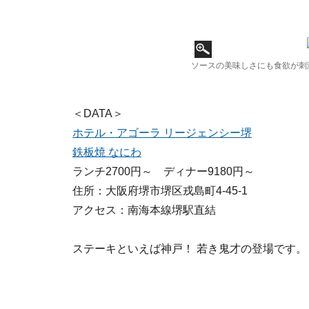
ソースの美味しさにも食欲が刺
＜DATA＞
ホテル・アゴーラ リージェンシー堺
鉄板焼 なにわ
ランチ2700円～ ディナー9180円～
住所：大阪府堺市堺区戎島町4-45-1
アクセス：南海本線堺駅直結
ステーキといえば神戸！ 若き鬼才の登場です。