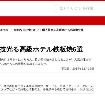
連情報
特別な日に食べたい！職人技光る高級ホテル鉄板焼6選
技光る高級ホテル鉄板焼6選
材のクオリティはもちろん、目の前で技を楽しめることが、人気の理由で
クスホテルの鉄板焼を集めてみました。
更新日：2015年12月16日
材。利用者目線でホテル業界全般や、サービス、ホスピタリティ、クレーム
スタッフなどへの綿密な取材の上、各種媒体を通じて情報を発信している。
...続きを読む
ど多数発表、ファンも多い。