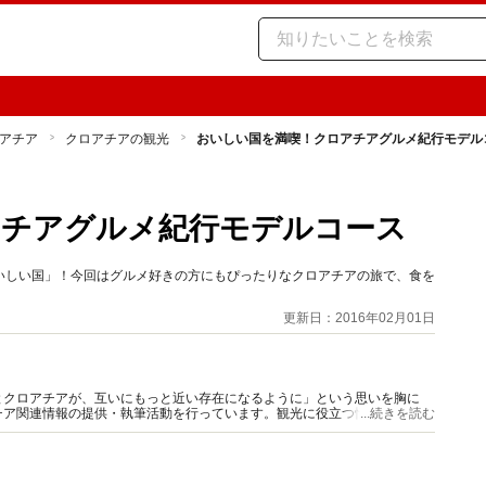
アチア
クロアチアの観光
おいしい国を満喫！クロアチアグルメ紀行モデル
アチアグルメ紀行モデルコース
いしい国」！今回はグルメ好きの方にもぴったりなクロアチアの旅で、食を
。
更新日：2016年02月01日
とクロアチアが、互いにもっと近い存在になるように」という思いを胸に
チア関連情報の提供・執筆活動を行っています。観光に役立つ情報はもちろ
...続きを読む
う様々な情報をお届けします。