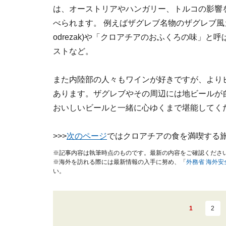
は、オーストリアやハンガリー、トルコの影響
べられます。 例えばザグレブ名物のザグレブ風カツレ
odrezak)や「クロアチアのおふくろの味」と
ストなど。
また内陸部の人々もワインが好きですが、より
あります。ザグレブやその周辺には地ビールが
おいしいビールと一緒に心ゆくまで堪能してく
>>>
次のページ
ではクロアチアの食を満喫する
※記事内容は執筆時点のものです。最新の内容をご確認くださ
※海外を訪れる際には最新情報の入手に努め、「
外務省 海外
い。
1
2