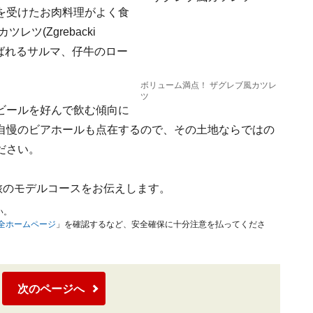
を受けたお肉料理がよく食
ツ(Zgrebacki
呼ばれるサルマ、仔牛のロー
ボリューム満点！ ザグレブ風カツレ
ツ
ビールを好んで飲む傾向に
自慢のビアホールも点在するので、その土地ならではの
ださい。
旅のモデルコースをお伝えします。
い。
安全ホームページ
」を確認するなど、安全確保に十分注意を払ってくださ
次のページへ