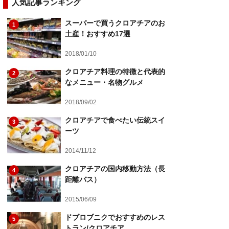
人気記事ランキング
スーパーで買うクロアチアのお
1
土産！おすすめ17選
2018/01/10
クロアチア料理の特徴と代表的
2
なメニュー・名物グルメ
2018/09/02
クロアチアで食べたい伝統スイ
3
ーツ
2014/11/12
クロアチアの国内移動方法（長
4
距離バス）
2015/06/09
ドブロブニクでおすすめのレス
5
トラン/クロアチア