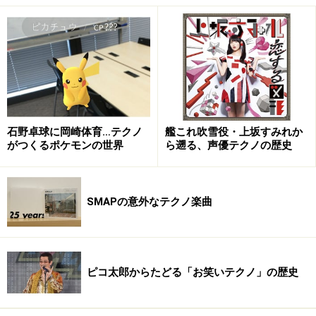
ップランドを舞台した戦争が描かれています。
ククーシュカ ラップランドの妖精 [DVD]
(amazon.co.jp)
ククーシュカ ラップランドの妖精
映画『ブリジット・ジョーンズの日記』で有名なレ
石野卓球に岡崎体育…テクノ
艦これ吹雪役・上坂すみれか
ネー・ゼルウィガーの母親は、サーミ人の血を引く
がつくるポケモンの世界
ら遡る、声優テクノの歴史
ノルウェー人。確かにそう言われると、サーミ人っ
ぽい。
SMAPの意外なテクノ楽曲
では、僕がオススメのサーミ人歌姫を紹介します。
※記事内容は執筆時点のものです。最新の内容をご確認くださ
い。
ピコ太郎からたどる「お笑いテクノ」の歴史
次のページへ
1
/
2