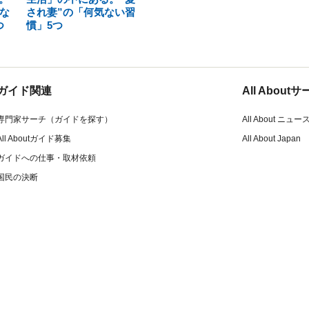
な
され妻”の「何気ない習
つ
慣」5つ
ガイド関連
All Abou
専門家サーチ（ガイドを探す）
All About ニュー
All Aboutガイド募集
All About Japan
ガイドへの仕事・取材依頼
国民の決断