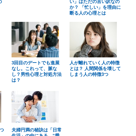
の
い」はただの言い訳なの
か？ 「忙しい」を理由に
断る人の心理とは
3回目のデートでも進展
人が離れていく人の特徴
なし。これって、脈な
とは？ 人間関係を壊して
し？男性心理と対処方法
しまう人の特徴3つ
は？
つ
夫婦円満の秘訣は「日常
。
生活」の中にある。“愛