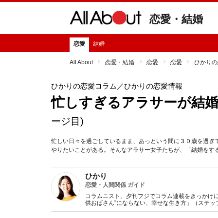
恋愛・結婚
恋愛
結婚
All About
恋愛・結婚
恋愛
恋愛
ひかりの
ひかりの恋愛コラム
／ひかりの恋愛情報
忙しすぎるアラサーが結
ージ目)
忙しい日々を過ごしているまま、あっという間に３０歳を過ぎ
やりたいことがある。そんなアラサー女子たちが、「結婚をす
ひかり
恋愛・人間関係 ガイド
コラムニスト。夕刊フジでコラム連載をきっかけに
供おばさん”にならない、幸せな生き方」（ステッ
子」に変わる方法』（KADOKAWA/中経出版)など