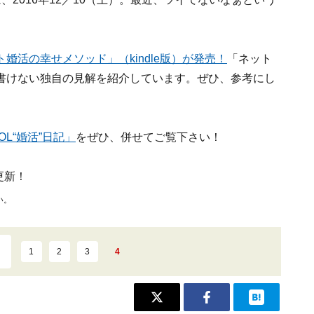
。
活の幸せメソッド」（kindle版）が発売！
「ネット
書けない独自の見解を紹介しています。ぜひ、参考にし
L“婚活”日記」
をぜひ、併せてご覧下さい！
更新！
い。
1
2
3
4