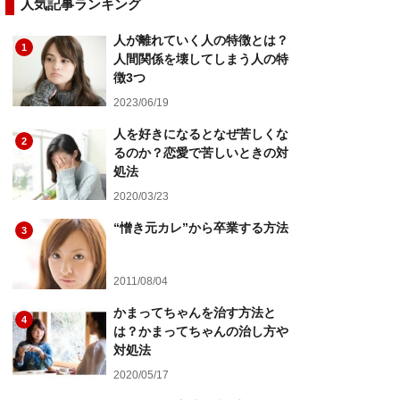
人気記事ランキング
人が離れていく人の特徴とは？
1
人間関係を壊してしまう人の特
徴3つ
2023/06/19
人を好きになるとなぜ苦しくな
2
るのか？恋愛で苦しいときの対
処法
2020/03/23
“憎き元カレ”から卒業する方法
3
2011/08/04
かまってちゃんを治す方法と
4
は？かまってちゃんの治し方や
対処法
2020/05/17