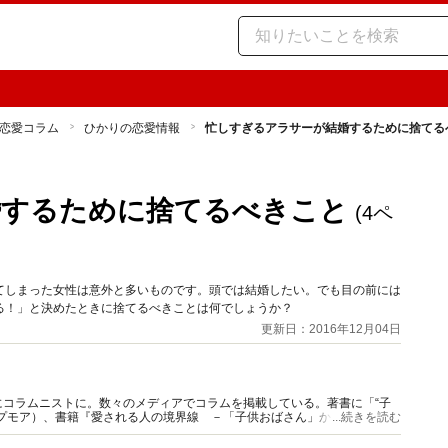
恋愛コラム
ひかりの恋愛情報
忙しすぎるアラサーが結婚するために捨てる
婚するために捨てるべきこと
(4ペ
てしまった女性は意外と多いものです。頭では結婚したい。でも目の前には
る！」と決めたときに捨てるべきことは何でしょうか？
更新日：2016年12月04日
コラムニストに。数々のメディアでコラムを掲載している。著書に「“子
プモア）、書籍『愛される人の境界線 －「子供おばさん」から「大人女
...続きを読む
。