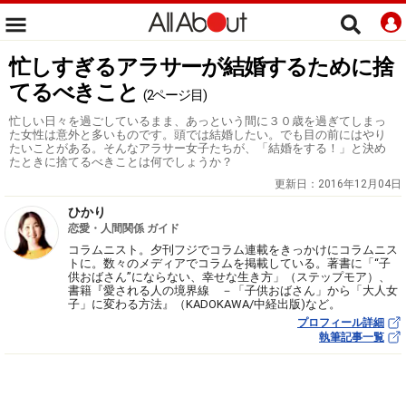
忙しすぎるアラサーが結婚するために捨
てるべきこと
(2ページ目)
忙しい日々を過ごしているまま、あっという間に３０歳を過ぎてしまっ
た女性は意外と多いものです。頭では結婚したい。でも目の前にはやり
たいことがある。そんなアラサー女子たちが、「結婚をする！」と決め
たときに捨てるべきことは何でしょうか？
更新日：
2016年12月04日
ひかり
恋愛・人間関係 ガイド
コラムニスト。夕刊フジでコラム連載をきっかけにコラムニス
トに。数々のメディアでコラムを掲載している。著書に「“子
供おばさん”にならない、幸せな生き方」（ステップモア）、
書籍『愛される人の境界線 －「子供おばさん」から「大人女
子」に変わる方法』（KADOKAWA/中経出版)など。
プロフィール詳細
執筆記事一覧