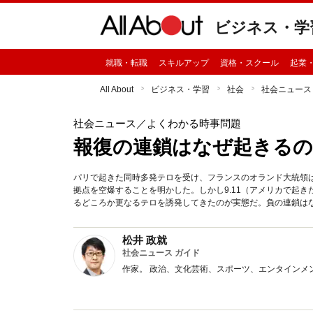
ビジネス・学
就職・転職
スキルアップ
資格・スクール
起業
All About
ビジネス・学習
社会
社会ニュース
社会ニュース
／よくわかる時事問題
報復の連鎖はなぜ起きる
パリで起きた同時多発テロを受け、フランスのオランド大統領は
拠点を空爆することを明かした。しかし9.11（アメリカで起
るどころか更なるテロを誘発してきたのが実態だ。負の連鎖は
松井 政就
社会ニュース ガイド
作家。 政治、文化芸術、スポーツ、エンタインメ