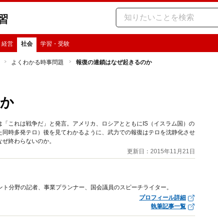
習
・経営
社会
学習・受験
よくわかる時事問題
報復の連鎖はなぜ起きるのか
のか
「これは戦争だ」と発言。アメリカ、ロシアとともにIS（イスラム国）の
きた同時多発テロ）後を見てわかるように、武力での報復はテロを沈静化させ
なぜ終わらないのか。
更新日：2015年11月21日
ント分野の記者、事業プランナー、国会議員のスピーチライター。
プロフィール詳細
執筆記事一覧