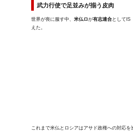
武力行使で足並みが揃う皮肉
世界が喪に服す中、
米仏ロ
が
有志連合
としてI
えた。
これまで米仏とロシアはアサド政権への対応を