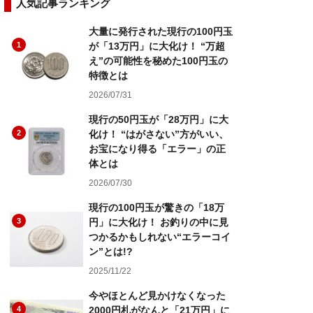
人気記事ランキング
大量に発行された現行の100円玉
1
が「13万円」に大化け！ “万超
え”の可能性を秘めた100円玉の
特徴とは
2026/07/31
現行の50円玉が「28万円」に大
2
化け！ “はがさない”方がいい、
お宝になり得る「エラー」の正
体とは
2026/07/30
現行の100円玉が驚きの「18万
3
円」に大化け！ お釣りの中に見
つかるかもしれない“エラーコイ
ン”とは!?
2025/11/22
今やほとんど見かけなくなった
4
2000円札がなんと「21万円」に