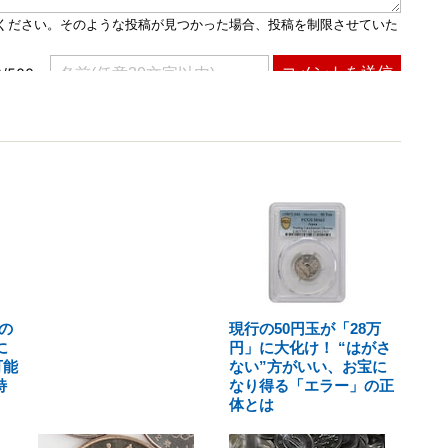
の
現行の50円玉が「28万
に
円」に大化け！ “はがさ
可能
ない”方がいい、お宝に
特
なり得る「エラー」の正
体とは