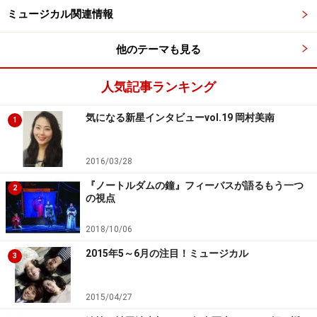
ミュージカル関連情報
福井晶一×原田優一wインタビュー
他のテーマも見る
「“ミュージカルあるある”がちりばめられ
た
人気記事ランキング
斬新舞台を、リラックスして楽しんで欲し
気になる新星インタビューvol.19 岡村美南
い」
1
2016/03/28
『ノートルダムの鐘』フィーバスが語るもう一つ
2
の視点
『グーテンバーグ！ザ・ミュージカル！』で強力タッグを組
2018/10/06
む福井晶一さんと原田優一さん。（C)Marino Matsushima
2015年5～6月の注目！ミュージカル
3
――稽古開始からまだ5日目と伺いましたが、既に楽しく
拝見できました（笑）。
2015/04/27