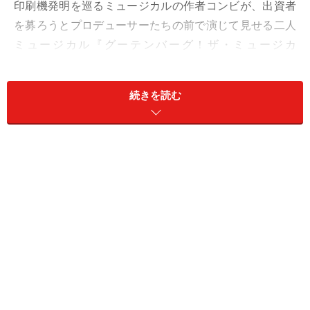
印刷機発明を巡るミュージカルの作者コンビが、出資者
を募ろうとプロデューサーたちの前で演じて見せる二人
ミュージカル『グーテンバーグ！ザ・ミュージカ
ル！』。06年にオフ・ブロードウェイで開幕後、英仏豪
に加えて韓国でもヒットを飛ばし、今回、日本に初上陸
続きを読む
します。劇中に登場する20あまりの役を、帽子を変える
だけで次々に演じ分けてゆくという高難度芝居に挑むの
が、日本を代表するミュージカル・スターの福井晶一さ
ん、原田優一さん。普段は帝劇を始めとする大舞台で大
役を務める俳優と小劇場でのコメディという組み合わせ
は、どんな化学反応を起こすのか？ 稽古場を訪ねてみ
ました。