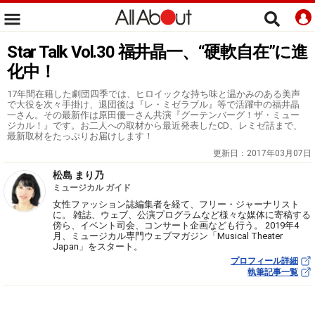
Star Talk Vol.30 福井晶一、“硬軟自在”に進
化中！
17年間在籍した劇団四季では、ヒロイックな持ち味と温かみのある美声
で大役を次々手掛け、退団後は『レ・ミゼラブル』等で活躍中の福井晶
一さん。その最新作は原田優一さん共演『グーテンバーグ！ザ・ミュー
ジカル！』です。お二人への取材から最近発表したCD、レミゼ話まで、
最新取材をたっぷりお届けします！
更新日：
2017年03月07日
松島 まり乃
ミュージカル ガイド
女性ファッション誌編集者を経て、フリー・ジャーナリスト
に。 雑誌、ウェブ、公演プログラムなど様々な媒体に寄稿する
傍ら、イベント司会、コンサート企画なども行う。 2019年4
月、ミュージカル専門ウェブマガジン「Musical Theater
Japan」をスタート。
プロフィール詳細
執筆記事一覧