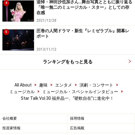
追悼・神田沙也加さん…舞台写真とともに振り返る
原田 「歌稽古はその前からやっていましたが、歌入り
4
「唯一無二のミュージカル・スター」としての存
の読み合わせはまだ五日目で、やることがいっぱいなの
在感
にさらっとやっているように見えなければいけない。実
2021/12/28
は僕らは必死です（笑）」
圧巻の人間ドラマ・新生『レミゼラブル』開幕レ
5
ポート
――今回、この作品をやろうと思われたのは？
2013/11/12
ランキングをもっと見る
福井「今年、僕は『レ・ミゼラブル』に長く出演するの
で、その前に一本、何か面白いことをやりたいなと思っ
ていたんです。そんな折にこの作品のお話をいただい
>
>
>
>
All About
趣味
エンタメ
演劇・コンサート
て、資料を拝見して単純に面白そうだと思いました。
>
>
ミュージカル
ミュージカル・スペシャルインタビュー
（帝劇とは）規模も全く違うし、僕が一番信頼している
Star Talk Vol.30 福井晶一、“硬軟自在”に進化中！
優一君と一緒だということで、これはやってみたいな、
と」
会社概要
採用情報
投資家情報
広告掲載
原田「男性二人のミュージカルって他に『スリル・ミ