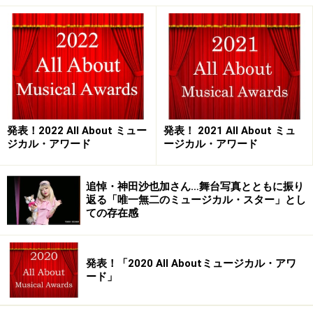
2月某日、柔らかな美声が漏れ聞こえる扉を開けると、
キャップを被った福井さんと原田さんの姿が。ちょうど
場面が切り替わる瞬間らしく、「修道士」「見習い修道
士」のシールをつけた帽子を被りなおすと、二人は鮮や
かに別人格としての芝居を始めました。癖のある声で悪
事を告白する修道士＝原田さんと、人の好さそうな声音
発表！2022 All About ミュー
発表！ 2021 All About ミュ
ジカル・アワード
ージカル・アワード
で彼に振り回される見習い＝福井さん。二人が“呪いの森
～、呪いの森～”と荒唐無稽なナンバーを歌い踊り始める
と、スタッフの間からくすくす笑いが起こり、続くシー
追悼・神田沙也加さん…舞台写真とともに振り
返る「唯一無二のミュージカル・スター」とし
ンでグーテンバーグ＝福井さんの熱演をよそに原田さん
ての存在感
が日本の某・大物歌手に扮し、ビブラートをかけまくっ
た声色で歌い始めると、そのシュールさに一同、爆笑。
発表！「2020 All Aboutミュージカル・アワ
ード」