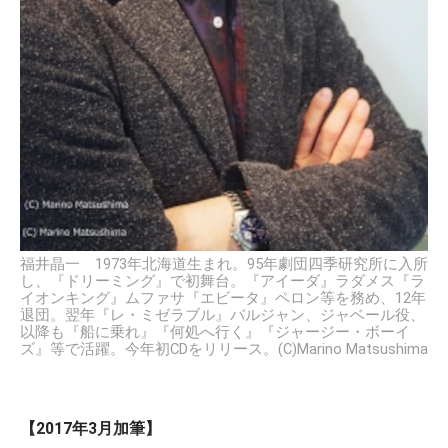
福井晶一 1973年北海道生まれ。95年劇団四季研究所に入所
し、『ドリーミング』で初舞台。『アイーダ』ラダメス『ラ
イオンキング』ムファサ『エビータ』ペロン等を務め、12年
退団。翌年『レ・ミゼラブル』バルジャン、ジャベール役、
以降も『船に乗れ』『何処へ行く』『ジャージー・ボーイ
ズ』等で活躍。今年初CDをリリース。(C)Marino Matsushima
【2017年3月加筆】