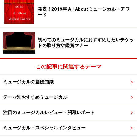
発表！2019年 All Aboutミュージカル・アワ
ード
初めてのミュージカルにおすすめしたいチケッ
トの取り方や鑑賞マナー
この記事に関連するテーマ
お二人はその後も“作者たち”としてのトークを差し挟み
ミュージカルの基礎知識
つつ、めまぐるしく役を演じ分けてゆきましたが、この
テーマ別おすすめミュージカル
日はなんと稽古が始まってまだ数日目だとか。“無”から
あっという間に芝居を立ち上げ、輪郭を固めてゆく彼ら
注目のミュージカルレビュー・開幕レポート
の技量に驚嘆しつつ、本番はいったいどんなことになる
のだろう、と期待は倍増。さくさくと進んだ稽古終了
ミュージカル・スペシャルインタビュー
後、二人に手応えをうかがいました。