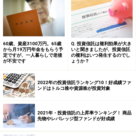
60歳、資産3100万円。65歳
Q. 投資信託は複利効果が大き
から月19万円年金をもらう予
いと聞きましたが、投資信託
定ですが、一人暮らしで老後
の複利はいつ発生するのでし
が不安です
ょうか？
S&P社、ムーディーズ社による代表的な格付けの例。ＡＡＡ
2022年の投資信託ランキング10！好成績ファ
は"債務を履行する可能性が極めて高い”、BBBになると”債務
ンドはトルコ株や資源株が投資対象
履行能力は十分だが、上位の格付けに比べて環境変化の影響
を受けやすい”、CCCは”債務不履行になる可能性がある”、C
に至っては”破産法に基づく申請を行っているが債務の支払
いは続けている”ところまで信用力が低下する。
2021年・投資信託の上昇率ランキング！ 商品
先物やレバレッジ型ファンドが好成績
債券型の投資信託の多くは、投資方針に沿って一定の種