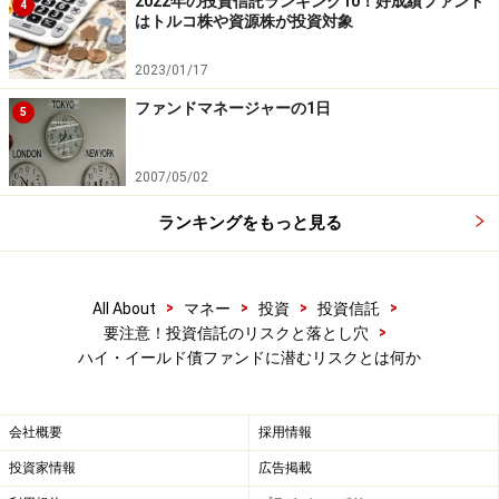
2022年の投資信託ランキング10！好成績ファンド
リスクオフ局面といって、株式や商品市場など多くの投
4
はトルコ株や資源株が投資対象
資対象資産の価格が下落して投資家がリスク投資に消極
的になるような場面でパフォーマンスは悪化します。投
2023/01/17
資家の投資に対する姿勢がハイ・イールド債の価格に影
ファンドマネージャーの1日
5
響を与えるということです。
2007/05/02
2．ポートフォリオにおけるハイ・イールド債ファンド
ランキングをもっと見る
への配分比率を高めすぎない
株式と同様に値動きが大きいことに加え、ハイ・イール
>
>
>
>
All About
マネー
投資
投資信託
ド債の価格変動要因は多岐にわたり複雑です。市場金利
>
要注意！投資信託のリスクと落とし穴
の水準が上昇するタイミングでも、その要因によってハ
ハイ・イールド債ファンドに潜むリスクとは何か
イ・イールド債の価格は上昇することもあれば下落する
こともあります。ポートフォリオに組み入れることによ
会社概要
採用情報
る多少の分散効果が発揮されることもありますが、値動
投資家情報
広告掲載
きの特徴が分かりにくく投資判断が難しいことを考慮す