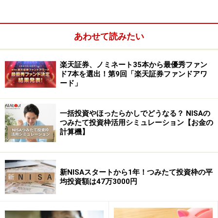
あわせて読みたい
楽天証券、ノミネート35本から最優秀ファン
ド7本を選出！第9回「楽天証券ファンドアワ
ード」
一括投資やほったらかしでどうなる？ NISAの
つみたて投資枠活用シミュレーション【お金の
計算機】
債券の信用度を示す格付け
元本や利息の支払いが滞る「デフォルト」（債務不履
新NISAスタートから1年！つみたて投資枠の平
行）の可能性など信用度を評価しているのが格付け機関
均投資額は47万3000円
です。S&P社やムーディーズ社が有名です。デフォルト
の可能性が高ければ高いほど、信用リスクも高く、格付
けは低くなっていきます。