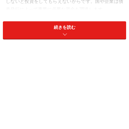
しないと投資をしてもらえないからです。国や企業は債
券発行によって事業に必要な資金を調達します。
信用力の高い国の国債や優良企業の社債は利率が低くて
続きを読む
も投資をしてもらえますが、まだ信用力の低い国や企業
では同じように低い利率では投資してもらえません。そ
のため、利率を高くしているのが「ハイ・イールド債」
です。
発行体の財務状況や業績が悪化した場合には、予定どお
り元金や利息の支払いがされない「デフォルト」（債務
不履行）という事態に陥る可能性が高いということはま
ず覚えておきましょう。