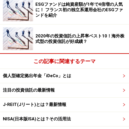
ESGファンドは純資産額が1年で4倍増の人気
類の債券にのみ投資しています。たとえば、ブラジル国
に！ フランス初の独立系運用会社のESGファ
債にのみ投資するなど国や地域を限定しているファン
ンドを紹介
ド。国債にのみ投資するなど発行体の種類で限定してい
るファンド。高格付けの債券にのみ投資するなど格付け
2020年の投資信託の上昇率ベスト10！海外株
によって限定するファンドなどです。このうち、長期債
式型の投資信託が好成績？
格付けでBB格以下の（格付け会社によって表記が異な
る）いわゆる「ジャンク・ボンド」と呼ばれる投資適格
この記事に関連するテーマ
に満たない債券を集めて投資するものがハイ・イールド
債ファンドです。
個人型確定拠出年金「iDeCo」とは
格付けが低いということでリスクもありますが、投資信
注目の投資信託の最新情報
託の特徴の１つである分散効果がここで発揮されます。
1つのハイ・イールド債ファンドで、数百銘柄以上の債
J-REIT(Jリート)とは？最新情報
券に分散投資しています。組み入れられている銘柄のう
NISA(日本版ISA)とは？その活用法
ちの１つがデフォルト（債務不履行）を起こして債券の
価値がゼロになっても、全体への影響は1％未満。個人