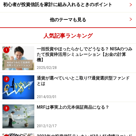
初心者が投資信託を家計に組み入れるときのポイント
で直接ハイ・イールド債を購入すると負うことになる大
きなリスクも投資信託を利用すれば低減させることがで
他のテーマも見る
きるのです。
人気記事ランキング
一括投資やほったらかしでどうなる？ NISAのつみ
ハイ・イールド債ファンドに投資する際の
1
たて投資枠活用シミュレーション【お金の計算
注意点
機】
2025/02/28
1．債券ファンドでも、値動きの特徴は株式ファンドに
通貨が選べていいとこ取り!?通貨選択型ファンド
近い
2
とは
先進国の国債など高格付け債券の価格は、景気が悪化し
2014/03/01
て株式市場が下落するようなタイミングで上昇すること
MRFは事実上の元本保証商品になる？
3
がほとんどです。しかし、ハイ・イールド債は、世界的
に株式市場が下落する時には必ず一緒に下落してしまい
2012/12/17
ます。