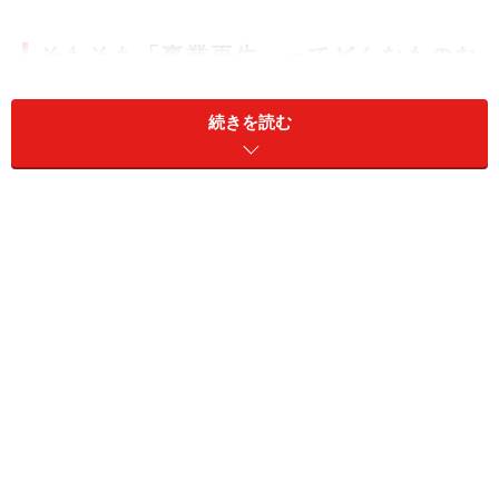
そもそも「事業再生」ってどんなものな
の？
続きを読む
「事業再生」というのは、主に資金繰り等の理由で、窮
境（きゅうきょう。企業存続のピンチ、という意味で
す）に陥ったクライアント（会社）を、“なんらかの手
段”で再生の道に導くことを言います。
“なんらかの手段”というのには、色々なものがありま
す。たとえば、銀行からの借入金の返済スケジュールの
見直し（リスケジュール）を行うことにより、資金繰り
の悪化を防いだり、リスケジュールだけでは再生が困難
と判断した場合には、M&A（企業の合併や買収）や会社
事業の譲渡などの抜本的な手段を取ったりもします。会
社の窮境の度合いにより、取る手段は変わります。