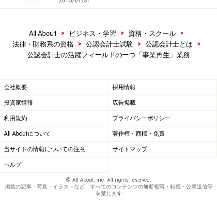
2015/07/31
調査結果をもとに、実質的な純資産を算定します。例え
>
>
>
All About
ビジネス・学習
資格・スクール
ば、帳簿上は純資産100とされていても、財務DDの結
>
>
>
法律・財務系の資格
公認会計士試験
公認会計士とは
果、換金価値のない資産の評価を落としたり、引当金の
公認会計士の活躍フィールドの一つ「事業再生」業務
追加計上を行ったりすると、純資産は減少します。
会社概要
採用情報
例えば、資産を▲120減額修正すると、実質的な純資産
は▲20となり、帳簿上は100の純資産があるように見え
投資家情報
広告掲載
ていても、実質的には▲20の債務超過となっていると評
利用規約
プライバシーポリシー
価します。
All Aboutについて
著作権・商標・免責
当サイトの情報についての注意
サイトマップ
ヘルプ
【図2 財務デューデリジェンス】
© All About, Inc. All rights reserved.
掲載の記事・写真・イラストなど、すべてのコンテンツの無断複写・転載・公衆送信等
を禁じます
「事業DD」とは、窮境の原因を解明するため、会社の実
情を踏まえ様々な切り口により事業を分析することをい