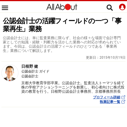
公認会計士の活躍フィールドの一つ「事
業再生」業務
公認会計士には、単に監査業務に限らず、社会の様々な場面で会計専門
家としての知識・経験・判断力を活かした業務への対応が求められてい
ます。今回は、公認会計士の活躍フィールドのひとつである「事業再
生」業務について解説します。
更新日：
2015年10月19日
日根野 健
公認会計士 ガイド
公認会計士
京都大学教育学部卒業。公認会計士。監査法人トーマツを経て
株の学校アクションラーニングを創業し、初心者向けに株式投
資の教育を行う。日根野公認会計士事務所、京都事務所所長
プロフィール詳細
執筆記事一覧