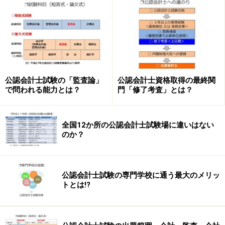
リ」、文章では「DD」と略されることがあります。簡単
に言えば、「調査活動」の意味です。
このDDは、大き
く財務DD
及び
事業DD
に分かれます（こ
の他にも、法務DD、人事DD等がありますが、公認会計
士が主に行う範囲は、財務DD・事業DDです）。
公認会計士試験の「監査論」
公認会計士資格取得の最終関
近年、公認会計士の活躍フィールドは非常に多岐にわた
で問われる能力とは？
門「修了考査」とは？
っていますが、このデューデリジェンスも、監査・会計
の専門家として、高度な専門知識を活かした公認会計士
全国12か所の公認会計士試験場に違いはない
ならではの業務のひとつで、精度の高さや確実性などが
のか？
クライアントや金融機関などに対して安心感、信頼感を
与えます。
そして、その調査結果に基づいて、的確な助言や指導を
公認会計士試験の専門学校に通う最大のメリッ
トとは!?
行い、企業が経営改善計画を立案するのを助けます。