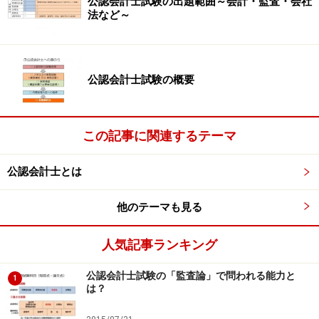
公認会計士試験の出題範囲～会計・監査・会社
法など～
財務DDや事業DDって、具体的にどうやる
の？
「財務DD」とは、会社の収益力や資金繰りの把握、さら
公認会計士試験の概要
には貸借対照表上に記載されない簿外債務や偶発債務と
いったものを調査することにより、会社の実質純資産を
算定することに狙いがあります。
この記事に関連するテーマ
公認会計士とは
まず、公認会計士が会社を訪問し、過去10年分ぐらいの
決算数値を分析し、会計帳簿が正しく作成されているか
他のテーマも見る
否かの心証を得るために証憑等と突合を行ったり、経営
者等に質問を行います。
人気記事ランキング
これは、ミニ監査のようなイメージですが、監査とは目
的が違います。監査は監査意見を表明して投資家を保護
公認会計士試験の「監査論」で問われる能力と
1
は？
することが目的ですが、事業DDの目的は実質純資産額の
把握が目的です。