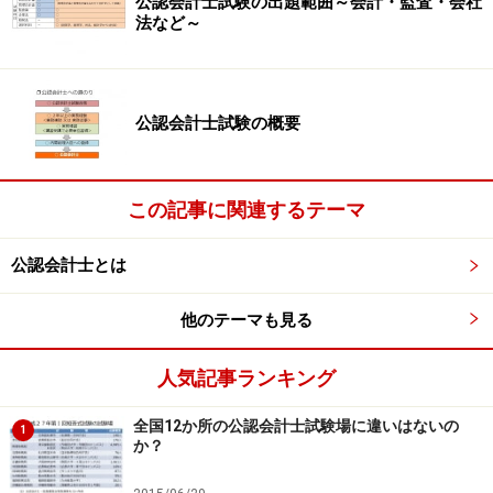
公認会計士試験の出題範囲～会計・監査・会社
法など～
といった観点から分析をし、怪しい点がないかを検討し
ていきます。
公認会計士試験の概要
また、何千件、何万件とある取引のなかからデータベー
ス等を駆使して、ランダムにサンプルとなる取引を抽出
し、その取引について不審な点はないかをチェックして
この記事に関連するテーマ
いきます。
公認会計士とは
このように大局的な分析と、個別的な検証手続を組み合
他のテーマも見る
わせながら、限られた期間内に効率的にチェック作業を
進めていきます。
人気記事ランキング
企業が決算書の原稿を作成してから公表するまでの期間
はとても短いです。1週間からせいぜい1ヵ月です。この
全国12か所の公認会計士試験場に違いはないの
1
か？
期間内に監査手続を効率的に実施していくのです。
まさに時間との戦いです。