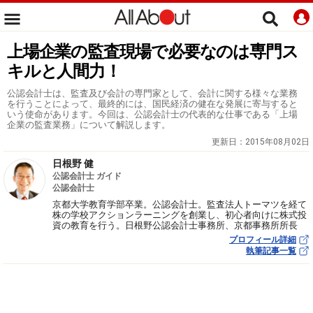
上場企業の監査現場で必要なのは専門ス
キルと人間力！
公認会計士は、監査及び会計の専門家として、会計に関する様々な業務
を行うことによって、最終的には、国民経済の健在な発展に寄与すると
いう使命があります。今回は、公認会計士の代表的な仕事である「上場
企業の監査業務」について解説します。
更新日：
2015年08月02日
日根野 健
公認会計士 ガイド
公認会計士
京都大学教育学部卒業。公認会計士。監査法人トーマツを経て
株の学校アクションラーニングを創業し、初心者向けに株式投
資の教育を行う。日根野公認会計士事務所、京都事務所所長
プロフィール詳細
執筆記事一覧