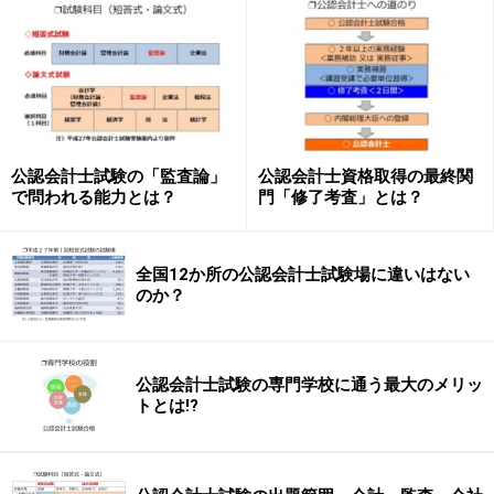
頃に実施します。
監査対象は決算書です。決算書には売上1000億円、経費
300億円、資産1000億円、負債600億円、といったふう
に、様々な項目と金額が掲載されています。
このそれぞれの項目にウソ、誤りがないかをコツコツ検
公認会計士試験の「監査論」
公認会計士資格取得の最終関
で問われる能力とは？
門「修了考査」とは？
証していく地味な作業を積み重ねていきます。
例えば、売上1000億円という項目をチェックするとしま
全国12か所の公認会計士試験場に違いはない
しょう。売上1000億円というと、何千件、何万件の売上
のか？
取引を累計したものです。やみくもにチェックするのは
大変ですから、
公認会計士試験の専門学校に通う最大のメリッ
トとは!?
(1) どの得意先に対する売上が多いか？ 去年と比べてど
うか？
(2) どの商品の売上が多いか？ 去年と比べてどうか？