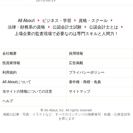
2015/06/29
監査・レビューなどの大まかな流れは、下表のとおりで
>
>
>
All About
ビジネス・学習
資格・スクール
す。
>
>
>
法律・財務系の資格
公認会計士試験
公認会計士とは
上場企業の監査現場で必要なのは専門スキルと人間力！
会社概要
採用情報
投資家情報
広告掲載
利用規約
プライバシーポリシー
All Aboutについて
著作権・商標・免責
当サイトの情報についての注意
サイトマップ
ヘルプ
© All About, Inc. All rights reserved.
掲載の記事・写真・イラストなど、すべてのコンテンツの無断複写・転載・公衆送信等
を禁じます
【図表1 監査・レビューの大まかな流れ】