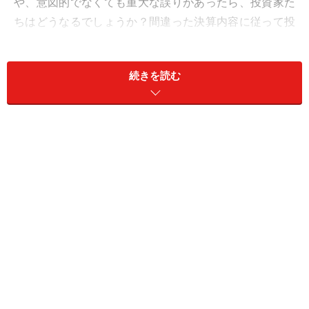
や、意図的でなくても重大な誤りがあったら、投資家た
ちはどうなるでしょうか？間違った決算内容に従って投
資判断した結果、大きな損失を被るかもしれません（も
ちろん大きな利益を得る可能性もあります）。
続きを読む
いずれにしても、間違った決算内容によって投資判断
し、後日、その決算内容が間違っていたことが明らかに
なって、投資家が不測の損害を受けてはいけない。だか
らこそ、上場企業は決算書の監査を受けることが義務づ
けられているのです。
要は「粉飾決算を未然に防ぐ」のが監査業務の狙いで
す。
では、監査業務の具体的な内容について解説していきま
しょう。