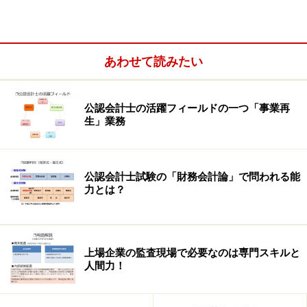
決算書にウソ、間違いがないかをチェック
する！
あわせて読みたい
監査の対象は、上場企業が発表する「有価証券報告書」
に掲載されている決算書です。またそれとは別に3ヶ月
公認会計士の活躍フィールドの一つ「事業再
生」業務
ごとに発表する「四半期報告書」に掲載されている決算
書も対象です。第1四半期、第2四半期、第3四半期それ
ぞれにレビュー（簡易版の監査）によりチェックしま
公認会計士試験の「財務会計論」で問われる能
す。
力とは？
例えば、3月末決算の企業だと、4月～6月が第1四半期な
ので第1四半期レビューは7月下旬頃、7月～9月が第2四
上場企業の監査現場で必要なのは専門スキルと
半期なので第2四半期レビューは10月下旬頃、10月～12
人間力！
月が第3四半期なので第3四半期レビューは1月下旬頃、1
月～3月が第4四半期（期末）なので期末監査は４月下旬