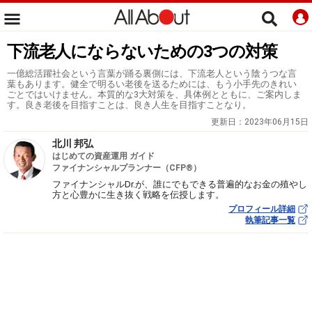
下流老人にならないための3つの対策
一億総活躍社会という言葉が踊る裏側には、下流老人という陰うつな言
葉もあります。健全で明るい老後を送るためには、もう小手先のきれい
ごとではいけません。本質的な3大対策を、具体例とともに、ご案内しま
す。良き老後を目指すことは、良き人生を目指すことなり。
更新日：
2023年06月15日
北川 邦弘
はじめての資産運用 ガイド
ファイナンシャルプランナー（CFP®）
ファイナンシャルDr.が、誰にでもできる普遍的なお金の殖やし
方と心豊かに生き抜く戦略を伝授します。
プロフィール詳細
執筆記事一覧