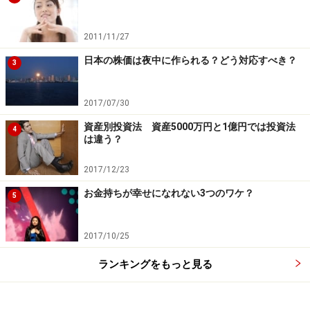
に困窮することはありません。お金が切り札ではありま
せんが、お金は、生活の最低ラインを守ってくれます。
2011/11/27
そのためには、若い頃から、投資（資産運用）の知恵を
日本の株価は夜中に作られる？どう対応すべき？
身につけて、財産形成に励まないといけません。具体的
3
には、次の3つを実践しましょう。
2017/07/30
資産別投資法 資産5000万円と1億円では投資法
収入の1割は使わず、貯金する。
4
は違う？
貯金の半分は、投資する。
2017/12/23
投資したお金は、老後まで使わない。
お金持ちが幸せになれない3つのワケ？
5
たとえば、いま40歳の人が、毎月6万円を強制的に貯蓄
2017/10/25
し続け、そのうちの半分の3万円を投資にまわし、6％で
運用できれば、65歳時には元本の1,800万円は3,000万円
ランキングをもっと見る
には増えているはず。これが、長期複利運用の力です。
このくらいのことができれば、下流老人になる心配はい