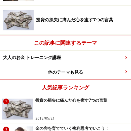
もできます。頼りになる友人や知人は貴重な財産です
が、それは老後の生活においても変わることはありませ
投資の損失に痛んだ心を癒す7つの言葉
ん。定年後のために、できれば仕事とは別の、プライベ
ートな人脈を充実させておきたいものです。
この記事に関連するテーマ
頼りになる人脈を作れる理由は、その人自身が頼られる
人だからです。エゴから人脈を作るという発想ではなく
大人のお金 トレーニング講座
て、利他の精神で自分が役に立てる人材になるところか
ら、頼りになる人脈は生まれます。他人が何をしてくれ
他のテーマも見る
るかではなくて、あなたが他人のために何をできるかを
人気記事ランキング
考えて、ご自身を磨いてください。
投資の損失に痛んだ心を癒す7つの言葉
1
3. お金があればなんとかなる
2018/05/21
健康でなくても、人脈がなくても、お金があれば、生活
金の卵を育てていく複利思考でいこう！
2