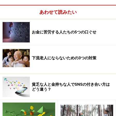
と、そして定期的な運動をすることです。病気予防のポ
イントは、健康診断やがん検診などを欠かさず定期的に
あわせて読みたい
受けること。
最近では、遺伝子検査で自分の先天的な病気にかかるリ
お金に苦労する人たちの5つの口ぐせ
スクを知るということも手軽に行えるようになっていま
す。インターネットで検査機関を探して、口内の粘膜や
爪を送ることで、検査レポートを受け取ることができま
下流老人にならないための3つの対策
す。
また、尿や血液を調べるだけでも、相当なことがわかる
時代です。病気予防という転ばぬ先の杖を、賢く使いこ
貧乏な人と金持ちな人でSNSの付き合い方は
なしましょう。自分だけが強健でも不十分です。自分と
どう違う？
配偶者、家族が健康であるように、できることはすべて
やらないと。