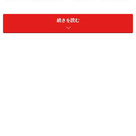
するという覚悟が必要です。具体的には、生活習慣の改
善と病気予防があります。
続きを読む
生活習慣の改善のポイントは、健康を害する可能性があ
る食べ物などを摂らないこと、規則正しい生活をするこ