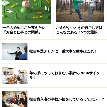
一年の始めにこそ整えたい
お金がないときの過ごし方は
「お金と仕事との関係」
こんなにある！5つの選択
投信を選ぶときに一番大事な数字はこれ！
年の瀬にやっておきたい家計のPDCAサイク
ル！
2. 頼れる友人を作っておく
他人との交流は、人に生きる勇気と知恵を与えてくれま
す。また、健康やお金の面で、困難な局面に陥っても、
投信購入者の半数が損をしているってホント？
周りの人のアドバイスや協力で、そこから抜け出すこと