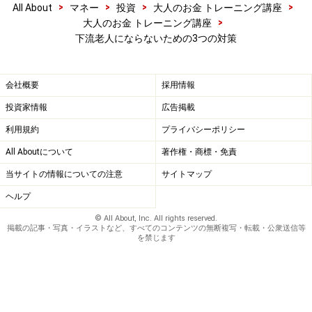
>
>
>
>
All About
マネー
投資
大人のお金 トレーニング講座
りません。
>
大人のお金 トレーニング講座
下流老人にならないための3つの対策
もし投資する余裕がないという人ならば、定年後に小銭
を稼げる自分の特技を磨いておくことも、一つの資産運
会社概要
採用情報
用です。デザイナー、植木職人、スポーツコーチ、書道
師範、ピアノ教師、介護職などなど、いろいろなマイ・
投資家情報
広告掲載
リソースで、楽しみな老後を創ることが可能です。
利用規約
プライバシーポリシー
All Aboutについて
著作権・商標・免責
【関連記事】
当サイトの情報についての注意
サイトマップ
はじめの一歩！10万円で資産運用を始めるなら
ヘルプ
物欲から解放されるためには？本当の財産とは何か
© All About, Inc. All rights reserved.
掲載の記事・写真・イラストなど、すべてのコンテンツの無断複写・転載・公衆送信等
年の瀬にやっておきたい家計のPDCA
を禁じます
※記事内容は執筆時点のものです。最新の内容をご確認くださ
い。