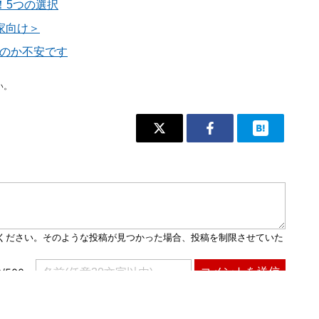
！5つの選択
家向け＞
るのか不安です
い。