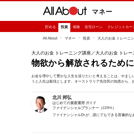
マネー
貯める
投資
保険
住宅ローン
クレジットカー
All About
マネー
投資
大人のお金 トレーニ
大人のお金 トレーニング講座
／大人のお金 トレー
物欲から解放されるために
お金を増やして豊かな人生を送りたいと考えることは、やまし
うと人生は殺伐とします。オーストラリア先住民の知恵から、
北川 邦弘
はじめての資産運用 ガイド
ファイナンシャルプランナー（CFP®）
ファイナンシャルDr.が、誰にでもできる普遍的