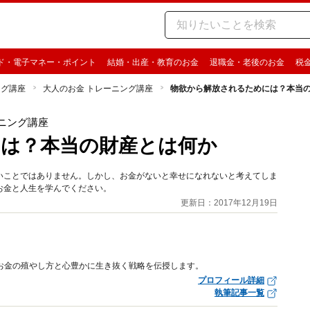
ド・電子マネー・ポイント
結婚・出産・教育のお金
退職金・老後のお金
税
ング講座
大人のお金 トレーニング講座
物欲から解放されるためには？本当
ニング講座
は？本当の財産とは何か
いことではありません。しかし、お金がないと幸せになれないと考えてしま
お金と人生を学んでください。
更新日：2017年12月19日
なお金の殖やし方と心豊かに生き抜く戦略を伝授します。
プロフィール詳細
執筆記事一覧