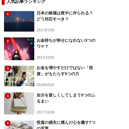
人気記事ランキング
日本の株価は夜中に作られる？
1
どう対応すべき？
2017/07/30
お金持ちが幸せになれない3つの
2
ワケ？
2017/10/25
お金を増やすだけではない「投
3
資」がもたらす5つの力
2018/02/20
自分を貧しくしてしまう5つのふ
4
るまい
2017/12/29
投資の損失に痛んだ心を癒す7つ
5
の言葉