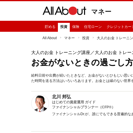
マネー
貯める
投資
保険
住宅ローン
クレジットカー
All About
マネー
投資
大人のお金 トレーニ
大人のお金 トレーニング講座
／大人のお金 トレー
お金がないときの過ごし方
給料日前や出費が続いたときなど、お金がないとひもじい思い
た時間を送る方法はいろいろあります。お金とは縁のない世界
北川 邦弘
はじめての資産運用 ガイド
ファイナンシャルプランナー（CFP®）
ファイナンシャルDr.が、誰にでもできる普遍的