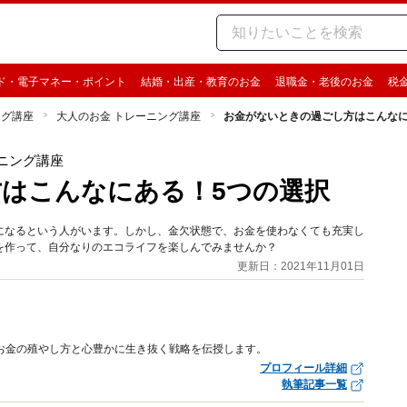
ド・電子マネー・ポイント
結婚・出産・教育のお金
退職金・老後のお金
税
ング講座
大人のお金 トレーニング講座
お金がないときの過ごし方はこんなに
ニング講座
はこんなにある！5つの選択
になるという人がいます。しかし、金欠状態で、お金を使わなくても充実し
を作って、自分なりのエコライフを楽しんでみませんか？
更新日：2021年11月01日
なお金の殖やし方と心豊かに生き抜く戦略を伝授します。
プロフィール詳細
執筆記事一覧