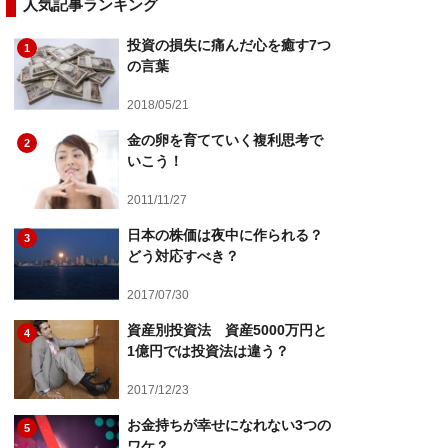
人気記事ランキング
投資の損失に痛んだ心を癒す7つ
1
の言葉
2018/05/21
金の卵を育てていく複利思考で
2
いこう！
2011/11/27
日本の株価は夜中に作られる？
3
どう対応すべき？
2017/07/30
資産別投資法 資産5000万円と
4
1億円では投資法は違う？
2017/12/23
お金持ちが幸せになれない3つの
5
ワケ？