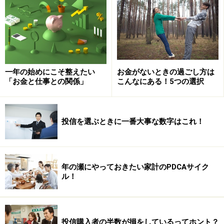
せん。必ず、押し目や戻り、下落があります。そこを乗
り越えないと、お金は大きく増えないのです。ですか
ら、投資には難局や、停滞、暴落を耐える忍耐力が必要
です。いったん耐えてお金が増えることを学ぶと、人は
さらに忍耐ができるようになります。体験によって、忍
一年の始めにこそ整えたい
お金がないときの過ごし方は
耐力を高めていくという意味でも、投資は最高のトレー
「お金と仕事との関係」
こんなにある！5つの選択
ニングなのです。
投信を選ぶときに一番大事な数字はこれ！
年の瀬にやっておきたい家計のPDCAサイク
ル！
投信購入者の半数が損をしているってホント？