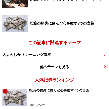
比較力を磨き上げる
投資の損失に痛んだ心を癒す7つの言葉
方針を定めて、いざ投資をする段になって大切な力が、
比較力です。広告宣伝や営利的なキャッチにまどわされ
この記事に関連するテーマ
ず、本質的に良い金融商品を選ぶには、公平な比較を怜
悧に行わないといけません。
大人のお金 トレーニング講座
豊富なデータを収集する力、それを合理的に比較するた
他のテーマも見る
めの基準づくり、比較対象を絞り込む力など、比較力に
人気記事ランキング
は複数の能力が必要とされます。一回でうまく比較でき
なくても、一回ごとに比較した結果を検証することで、
投資の損失に痛んだ心を癒す7つの言葉
1
比較力は、磨かれて改善していきます。その知恵は、ビ
ジネスでもショッピングでも威力を発揮してくれます。
2018/05/21