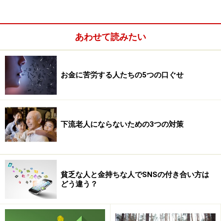
あわせて読みたい
お金に苦労する人たちの5つの口ぐせ
もし現在、記憶力が弱いと心配する人がいても心配あり
ません。お金を増やすという強力な動機に突き動かされ
た行動は、自発的に記憶力を高める工程に進んでいきま
下流老人にならないための3つの対策
す。たとえ、それが手痛い損失の記憶だったとしても、
飛び上りたくなるほど歓喜の記憶だったとしても、どち
らも投資家の能力を高めてくれます。
貧乏な人と金持ちな人でSNSの付き合い方は
どう違う？
忍耐力を高める
投資をすることで、お金が直線的に増えることはありま