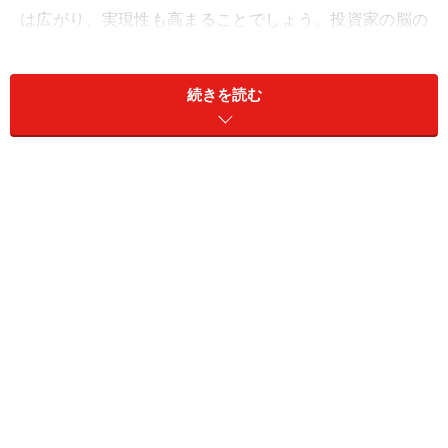
は広がり、実現性も高まることでしょう。投資家の脳の
中は、70歳を過ぎても、無限に開発されていきます。
続きを読む
記憶力を増強する
現状を分析して仮説を立てる際、必要となるのが記憶力
です。歴史を知っていたり、過去の体験を覚えていたり
するから、未来への仮説が立てられるのです。投資には
絶対的に記憶力が必要です。