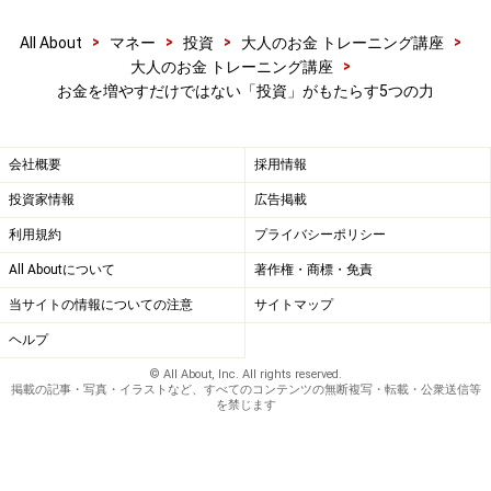
の最大の不安は、下流老人になること、そして老後の悲
劇は認知症になることですから、投資はその両方を解決
>
>
>
>
All About
マネー
投資
大人のお金 トレーニング講座
>
大人のお金 トレーニング講座
してくれる「百薬の長」だと思います。明るい未来を支
お金を増やすだけではない「投資」がもたらす5つの力
えるために、みんなで投資をしましょう！
ただし、自己陶酔的な投資や、ギャンブルのような投機
会社概要
採用情報
は、歯車を逆回転させる魔力（お金が人生の質をおとし
投資家情報
広告掲載
める危険）を秘めていますから、ご注意ください。ご心
利用規約
プライバシーポリシー
配な方は、専門家やメンターなどの同伴者を持つことを
All Aboutについて
著作権・商標・免責
お勧めします。
当サイトの情報についての注意
サイトマップ
ヘルプ
【関連記事】
© All About, Inc. All rights reserved.
自分を貧しくしてしまう5つのふるまい
掲載の記事・写真・イラストなど、すべてのコンテンツの無断複写・転載・公衆送信等
を禁じます
下流老人に絶対にならないための3つの対策
お金持ちが幸せになれない3つのワケ？