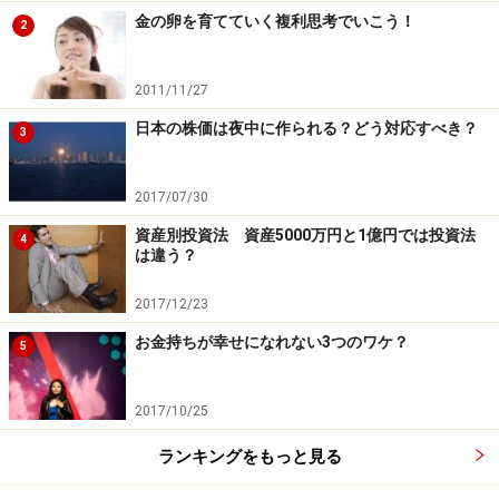
金の卵を育てていく複利思考でいこう！
2
感情抑制力を身につける
2011/11/27
最後になりますが、能力の最大の敵は自分の感情です。
日本の株価は夜中に作られる？どう対応すべき？
好き、嫌い、勝ちたい、怖い、凍りつくなど、すべての
3
心の動きは、投資にとって障害です。能力があっても、
感情を制御できない人は投資で勝てません。自分の感情
2017/07/30
にもてあそばれない、感情の暴走を抑えることができ
資産別投資法 資産5000万円と1億円では投資法
4
は違う？
る、どんなときも平常心で冷静な判断ができる。そんな
風に自分を成長させてくれる力が、感情抑制力なので
2017/12/23
す。
お金持ちが幸せになれない3つのワケ？
5
ここまでいかがでしたか？ ご納得いただけたでしょう
か？ 投資をすることが、お金を増やしながらも、能力を
2017/10/25
磨き、脳を活性化して、若さを保つトレーニングだとし
ランキングをもっと見る
たら、これこそ現代日本人にとって必須ですね。日本人