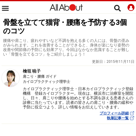
骨盤を立てて猫背・腰痛を予防する3個
のコツ
腰痛や肩こり、疲れやすいなど不調を抱える多くの人には、骨盤の歪み
がみられます。これを改善することができると、身体が楽になり姿勢の
改善や関節痛の予防にも効果アリ。今回はなかなか意識することが難し
い「骨盤を立てるコツ」をご紹介しましょう！
更新日：
2015年11月11日
檜垣 暁子
肩こり・腰痛 ガイド
カイロプラクティック理学士
カイロプラクティック理学士・日本カイロプラクティック登録
機構 登録カイロプラクター。現在は、横浜市に治療室を開院
し、日々、肩こりや腰痛を始めとする不調を訴える患者さんの
診療に当たっています。読者の皆さんの肩こり・腰痛の緩和や
予防に役立つよう、詳しい情報をお伝えしていきます。
プロフィール詳細
執筆記事一覧