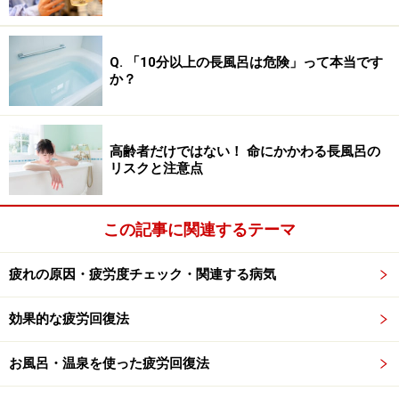
Q. 「10分以上の長風呂は危険」って本当です
【写真3】骨盤が前傾すると腰椎の前方カーブが増し、腰が
か？
反ったようにみえることがあります
写真3のように前方へ骨盤が傾くケースでは、見た目上
高齢者だけではない！ 命にかかわる長風呂の
いわゆる「反り腰」になっている場合が多いです。意識
リスクと注意点
的に姿勢を良くしようと胸を張りすぎたり、腰を反らせ
すぎたりと無理のある姿勢をとる機会が多いと前方へ骨
盤が傾いていきます。また、ハイヒールを履くことがき
この記事に関連するテーマ
っかけで、骨盤に影響する人もいます。
疲れの原因・疲労度チェック・関連する病気
効果的な疲労回復法
お風呂・温泉を使った疲労回復法
大切なのは骨盤を立てる意識を持つこと