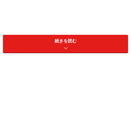
【写真1】骨盤には本来、背骨の自然なカーブに合った傾き
があります
続きを読む
腰痛や肩こり、ひざ痛といった様々な体の不調に共通し
てみられるのは骨盤の傾きです。背骨の土台ともなる骨
盤は、もともと傾きがあるのですが、その傾きが前傾し
たり後傾したりと本来のバランスが崩れてしまうと、身
体中の関節や筋肉に負担が生じて、関節痛や筋肉痛、筋
肉の張りとなって表れます。
これらを解決するためには、異常に傾いてしまった骨盤
を元に戻す意識が必要。それが「骨盤を立てる」といっ
た表現になります。