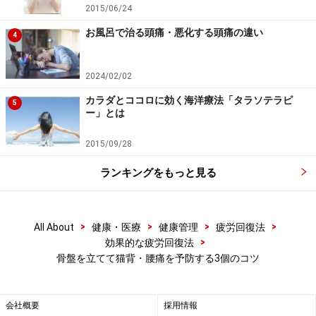
です
2015/06/24
お風呂で治る頭痛・悪化する頭痛の違い
【両ひざを床につけてみる】
4
「骨盤を立ててみて！」と言われてもピンとこない人が
多いかと思います。何を基準に立てればよいのかもわか
2024/02/02
りませんよね？ 背すじを伸ばして正座をした場合や両膝
カラダとココロに効く海洋療法「タラソテラピ
5
ー」とは
を直角に曲げて床に着け股関節・上半身が床に対して垂
直である姿勢になると骨盤は立てやすくなります。
2015/09/28
ランキングをもっと見る
>
>
>
>
All About
健康・医療
健康管理
疲労回復法
>
効果的な疲労回復法
骨盤を立てて猫背・腰痛を予防する3個のコツ
異常に傾いてしまった骨盤を立てやすくするポーズです
【正座と腕伸ばしでコツをつかむ】
会社概要
採用情報