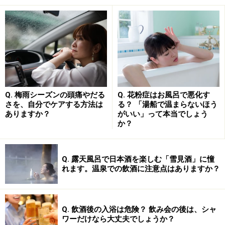
【写真2】少々大袈裟に傾きをつくっていますが、骨盤が後
傾すると腰椎の前方へのカーブが減少してしまいます
写真1のように、背骨が生理的なカーブを維持できる骨
盤の傾きがあれば正常なのですが、大きく前方へ傾いた
り、後方へ傾いたり、左右の骨盤の骨の位置が前後にね
じれ、高さに左右差が出ている場合は不調の原因となり
Q. 梅雨シーズンの頭痛やだる
Q. 花粉症はお風呂で悪化す
ます。
さを、自分でケアする方法は
る？ 「湯船で温まらないほう
ありますか？
がいい」って本当でしょう
か？
写真2のように後方へ傾きやすいケースは、例えばソフ
ァに浅く腰掛け背もたれに寄りかかるような姿勢です。
また、デスクワークで画面に顔を近づけ、前傾姿勢にな
Q. 露天風呂で日本酒を楽しむ「雪見酒」に憧
れます。温泉での飲酒に注意点はありますか？
りがちな場合も要注意です。
Q. 飲酒後の入浴は危険？ 飲み会の後は、シャ
ワーだけなら大丈夫でしょうか？