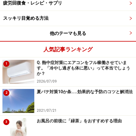
疲労回復食・レシピ・サプリ
日頃から骨盤を立て身体への負担を少なく過ごすこと
は、生活習慣にも直結するためなかなか難しいかもしれ
スッキリ目覚める方法
ません。ですが、1日の生活を送る中でも、骨盤を立て
る意識を持つ時間を数回設けて、傾いてしまった土台を
他のテーマも見る
戻しリセットできれば、身体のあちこちの筋肉疲労・姿
勢悪化・腰痛・肩こり・膝痛などの予防になるはず。毎
人気記事ランキング
日の健康維持にもつながりますので、次にご紹介するエ
Q. 熱中症対策にエアコンをフル稼働させていま
クササイズや座るコツを早速実践してみましょう。
1
す。「冷やし過ぎも体に悪い」って本当でしょう
か？
2026/07/09
夏バテ対策10か条……効果的な予防のコツと解消法
2
その1 骨盤を立てる意識を持つ
2021/07/21
お風呂の前後に「緑茶」をおすすめする理由
3
この姿勢での骨盤は安定しやすく腰部が楽に感じる人が多い