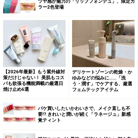
ツヤ感が魅力の「リップフォンデュ」、限定カ
ラー2色登場
【2026年最新】もう紫外線対
デリケートゾーンの乾燥・か
策だけじゃない！ 美肌もコス
ゆみなどの悩みに……「洗
パも欲張る機能満載の厳選日
う・潤す」でケアする、厳選
焼け止め6選
フェムテックアイテム
パケ買いしたいかわいさで、メイク直しも不
要!? きれいと潤いが続く「ラネージュ」新感
覚ティント