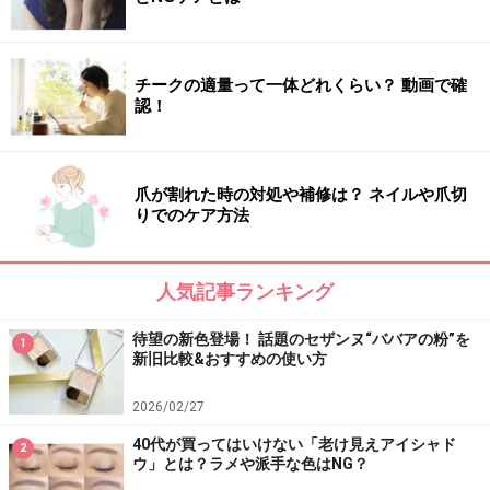
チークの適量って一体どれくらい？ 動画で確
認！
爪が割れた時の対処や補修は？ ネイルや爪切
りでのケア方法
人気記事ランキング
待望の新色登場！ 話題のセザンヌ“ババアの粉”を
1
新旧比較&おすすめの使い方
2026/02/27
40代が買ってはいけない「老け見えアイシャド
2
ウ」とは？ラメや派手な色はNG？