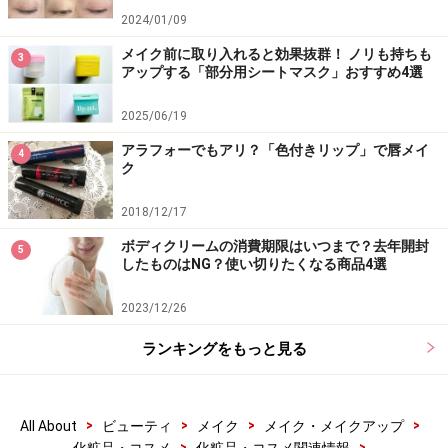
2024/01/09
メイク前に取り入れると効果抜群！ ノリも持ちも
3
アップする「部分用シートマスク」おすすめ4選
2025/06/19
アラフォーでもアリ？「色付きリップ」で唇メイ
4
ク
2018/12/17
ボディクリームの消費期限はいつまで？去年開封
5
したものはNG？使い切りたくなる商品4選
2023/12/26
ランキングをもっと見る
>
>
>
>
All About
ビューティ
メイク
メイク・メイクアップ
>
>
化粧品・コスメ
化粧品・コスメ関連情報