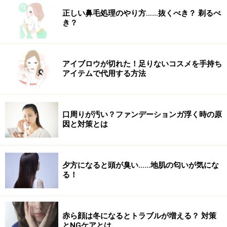
正しい鼻毛処理のやり方……抜くべき？ 剃るべ
き？
アイブロウが切れた！足りないコスメを手持ち
アイテムで代用する方法
口周りが汚い？ファンデーションガ浮く時の原
因と対策とは
夕方になると頭が臭い……地肌の匂いが気にな
る！
赤ら顔は冬になるとトラブルが増える？ 対策
とNGケアとは