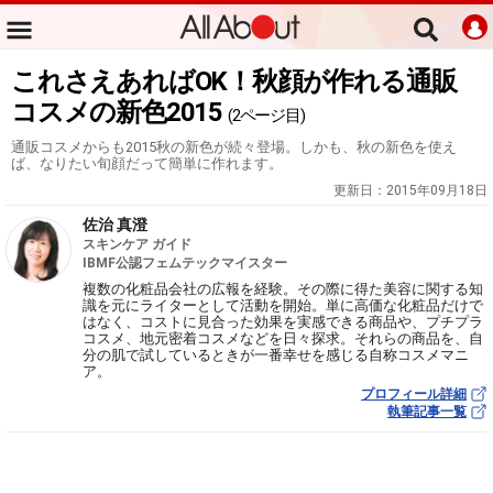
これさえあればOK！秋顔が作れる通販
コスメの新色2015
(2ページ目)
通販コスメからも2015秋の新色が続々登場。しかも、秋の新色を使え
ば、なりたい旬顔だって簡単に作れます。
更新日：
2015年09月18日
佐治 真澄
スキンケア ガイド
IBMF公認フェムテックマイスター
複数の化粧品会社の広報を経験。その際に得た美容に関する知
識を元にライターとして活動を開始。単に高価な化粧品だけで
はなく、コストに見合った効果を実感できる商品や、プチプラ
コスメ、地元密着コスメなどを日々探求。それらの商品を、自
分の肌で試しているときが一番幸せを感じる自称コスメマニ
ア。
プロフィール詳細
執筆記事一覧