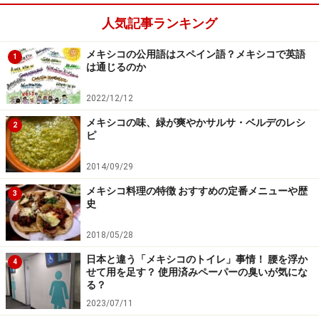
サン・ミゲル・デ・アジェンデ 夜のラ・ポロキア教会。美
人気記事ランキング
しいの一言です
メキシコの公用語はスペイン語？メキシコで英語
1
栄華を極めたアステカ帝国でしたが、やがて海を渡って
は通じるのか
やってきたスペイン軍との戦いに負け滅亡。都市は遺跡
2022/12/12
となり、あちこちにヨーロッパ風の街が作られました。
それらが今日の「コロニアル都市」なのです。成り立ち
メキシコの味、緑が爽やかサルサ・ベルデのレシ
2
ピ
を聞けば、悲しい歴史の残骸のようですが、実際はカラ
フルな建物とメキシコの太陽から降り注ぐ明るい光に満
2014/09/29
ちたおとぎの国のような町並みです。サン・ミゲル・
メキシコ料理の特徴 おすすめの定番メニューや歴
3
デ・アジェンデのラ・ポロキア教会など、荘厳かつエレ
史
ガントな佇まいの建築物は人気の観光名所です。また、
2018/05/28
メキシコテイストとスペインテイストが混じりあったハ
日本と違う「メキシコのトイレ」事情！ 腰を浮か
イセンスな雑貨を扱うお店も多く、女子旅の目的地とし
4
せて用を足す？ 使用済みペーパーの臭いが気にな
て選ばれることも少なくありません。
る？
2023/07/11