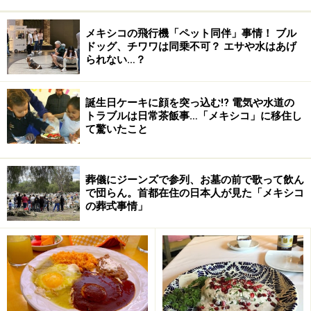
ヨーロッパ顔負けの雰囲気ある街並み、悠久の時を越え
メキシコの飛行機「ペット同伴」事情！ ブル
てきた古代文明の遺跡群。メキシコ中央高原に位置する
ドッグ、チワワは同乗不可？ エサや水はあげ
られない…？
メキシコシティは、旅人が海外旅行に求める「異国感」
と「知的好奇心」を存分に満たしてくれる街とも言える
のではないでしょうか。オプショナルツアーを活用し
誕生日ケーキに顔を突っ込む!? 電気や水道の
トラブルは日常茶飯事…「メキシコ」に移住し
て、たくさんの感動に出会いに行きましょう。
て驚いたこと
葬儀にジーンズで参列、お墓の前で歌って飲ん
で団らん。首都在住の日本人が見た「メキシコ
の葬式事情」