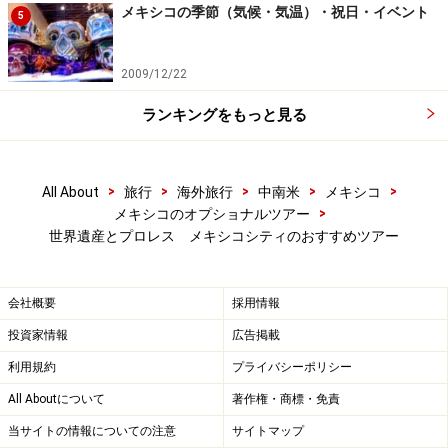
世界遺産ケレタロとサン・ミゲル・デ・アジェンデ
メキシコの季節（気候・気温）・祝日・イベント
5
1日観光ツアー(大人 225ドル～)
コロニアル都市探訪 1泊2日ツアー(大人 379ドル～)
2009/12/22
「常春の街」クエルナバカ＆タスコ観光ツアー(大人
ランキングをもっと見る
76ドル～)
>
>
>
>
>
All About
旅行
海外旅行
中南米
メキシコ
■エンタメだって楽しみたいなら、メキシコプロレス
>
メキシコのオプショナルツアー
「ルチャリブレ」
世界遺産とプロレス メキシコシティのおすすめツアー
会社概要
採用情報
ルチャドーラ(女子レスラー)もマスク着用。ルチャリブレ・
レスラーの命そのもの
投資家情報
広告掲載
最後に、歴史・世界遺産とは真逆のこちらをご紹介。メ
利用規約
プライバシーポリシー
キシコのエネルギッシュさに触れずには、帰路の飛行機
All Aboutについて
著作権・商標・免責
には乗れません！ メキシコシティに行ったなら必ず足を
当サイトの情報についての注意
サイトマップ