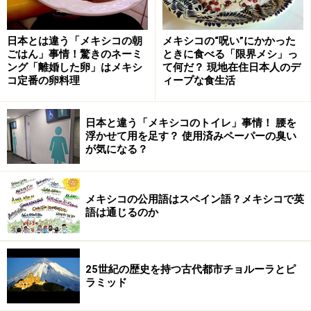
日本とは違う「メキシコの朝
メキシコの“呪い”にかかった
ごはん」事情！驚きのネーミ
ときに食べる「限界メシ」っ
■アステカ文明の遺跡を探訪する
ング「離婚した卵」はメキシ
て何だ？ 現地在住日本人のデ
コ定番の卵料理
ィープな食生活
テオティワカン遺跡「太陽のピラミッド」。頂上からはどん
日本と違う「メキシコのトイレ」事情！ 腰を
な景色が見える？
浮かせて用を足す？ 使用済みペーパーの臭い
が気になる？
メキシコシティ周辺には数多くの遺跡が残っています。
そのほとんどは、1428年頃から始まったアステカ文明や
その前後に造られたもの。中でも特に有名なのはテオテ
メキシコの公用語はスペイン語？メキシコで英
語は通じるのか
ィワカン遺跡です。4kmにも及ぶ「死者の大通り」沿い
に無数に並ぶ神殿、そして一際大きな「太陽のピラミッ
ド」「月のピラミッド」―ピラミッドは王の墓として建
25世紀の歴史を持つ古代都市チョルーラとピ
てられていたというのが通説ですが、テオティワカンの
ラミッド
2つのピラミッドには階段がついていて、その頂上へ登