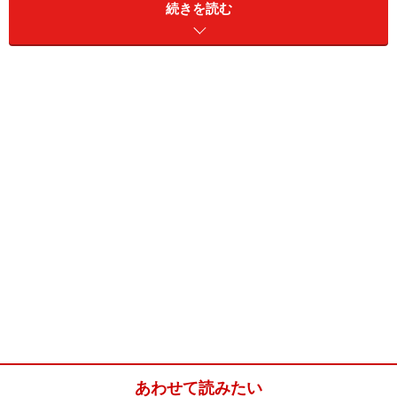
続きを読む
アステカ帝国、スペイン植民地時代の旧跡であり、現在
は中南米の中心地となっている、旧きと新しきの錯綜す
る都市、メキシコシティ。市街地から少し足を延ばすだ
けで、多くの世界遺産登録地や遺跡を観光することがで
きます。せっかく史跡へ行くのなら、そこにまつわる歴
史や謎についても紐解いてみたいもの。知識豊富なツア
ーガイドと共に名所をめぐり、説明に耳を傾ければ、か
つての古きメキシコシティへと思いを馳せる”心の旅”の
スタートです。
メキシコシティのおすすめオプショナルツ
アー
あわせて読みたい