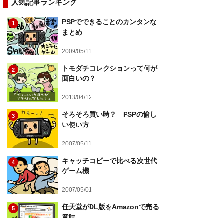
人気記事ランキング
PSPでできることのカンタンな
1
まとめ
2009/05/11
トモダチコレクションって何が
2
面白いの？
2013/04/12
そろそろ買い時？ PSPの愉し
3
い使い方
2007/05/11
キャッチコピーで比べる次世代
4
ゲーム機
2007/05/01
任天堂がDL版をAmazonで売る
5
意味