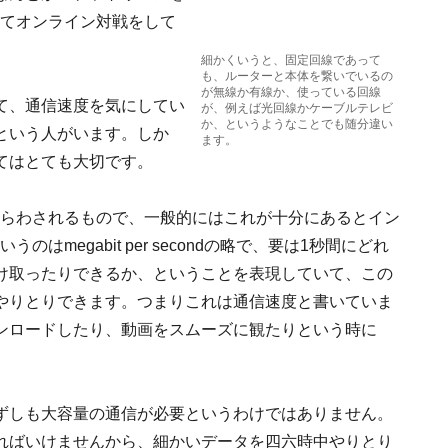
してオンライン対戦をして
細かくいうと、固定回線であって
も、ルーターと本体を繋いでいるの
が無線か有線か、使っている回線
て、通信速度を気にしてい
が、例えば光回線かケーブルテレビ
か、というようなことでも随分違い
という人がいます。しか
ます。
てはとても大切です。
あらわされるもので、一般的にはこれが十分にあるとイン
はmegabit per secondの略で、要は1秒間にどれ
け取ったりできるか、ということを表現していて、この
やりとりできます。つまりこれは通信速度と書いていま
ンロードしたり、動画をスムーズに観たりという時に
ずしも大容量の通信が必要というわけではありません。
ればいけませんから、細かいデータを四六時中やりとり