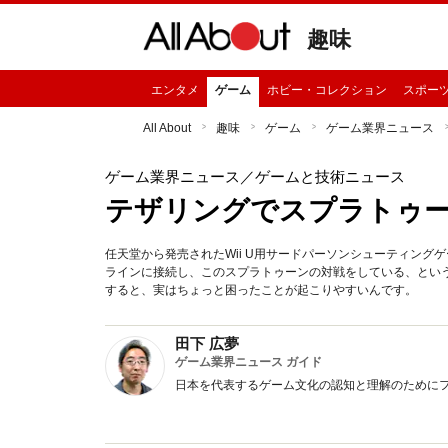
趣味
エンタメ
ゲーム
ホビー・コレクション
スポー
All About
趣味
ゲーム
ゲーム業界ニュース
ゲーム業界ニュース
／ゲームと技術ニュース
テザリングでスプラトゥ
任天堂から発売されたWii U用サードパーソンシューティン
ラインに接続し、このスプラトゥーンの対戦をしている、とい
すると、実はちょっと困ったことが起こりやすいんです。
田下 広夢
ゲーム業界ニュース ガイド
日本を代表するゲーム文化の認知と理解のために