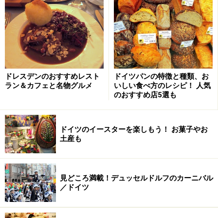
ドイツのコンセントは丸型が多い。写真はスイッチで電源オ
フできる延長コード
ドイツのコンセント（プラグを挿入される側）は丸く穴
が空いている形状のものがほとんど。ドイツ製電化製品
のプラグには丸型と平べったい形のものがありますが、
写真の延長コードを見ていただくとわかるように、どち
ドレスデンのおすすめレスト
ドイツパンの特徴と種類、お
らの形でもさしこめるようになっています。ちなみにこ
ラン＆カフェと名物グルメ
いしい食べ方のレシピ！ 人気
のおすすめ店5選も
のタイプの延長コードはスイッチで電源をオフにできる
ので節電にも役立ちます。
ドイツのイースターを楽しもう！ お菓子やお
土産も
ドイツの電圧と変圧器
見どころ満載！デュッセルドルフのカーニバル
／ドイツ
ものすごく重い変圧器。デジカメやスマートフォンなど海外
対応の電子機器なら必要ありません