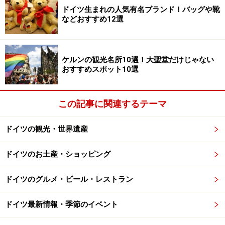
ドイツの電圧は
230V
です。日本の電圧は100Vなので、
ドイツ生まれの人気有名ブランド！バッグや靴
などおすすめ12選
ドイツで日本の電化製品を使う場合は基本的には変圧器
が必要。ですが、最近はデジタルカメラやスマートフォ
ン、ノートパソコンなどの電子機器は海外の電圧に対応
ケルンの観光名所10選！大聖堂だけじゃない
しているものが多くなっています。この場合は変圧器は
おすすめスポット10選
必要なく上記の変換プラグがあればドイツでも使用可
能。手持ちの機器が海外対応器かどうかはアダプターに
この記事に関連するテーマ
付いている表示の「INPUT」のボルト数値（たいてい
100～240Vとなっています）でチェックできるので旅行
ドイツの観光・世界遺産
前に確認しておきましょう。
ドイツのお土産・ショッピング
さて海外対応していない電化製品をドイツで使う場合は
どうするかというと、写真のような変圧器が必要になり
ドイツのグルメ・ビール・レストラン
ます。ただしこの変圧器、びっくりするほど重い代物。
ドイツ最新情報・季節のイベント
現地在住の日本人は日本から持参した炊飯器などで使っ
ている人も多いようですが、ふつうに旅行をするぶんに