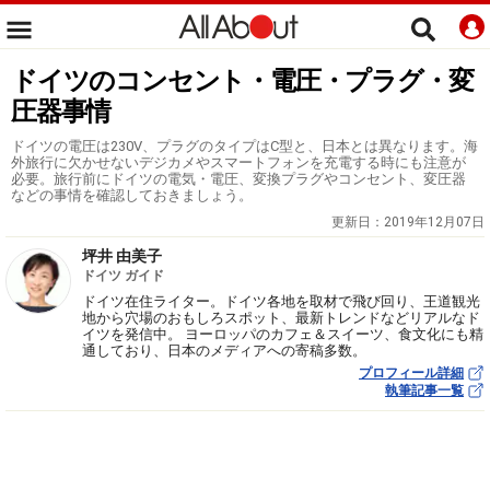
ドイツのコンセント・電圧・プラグ・変
圧器事情
ドイツの電圧は230V、プラグのタイプはC型と、日本とは異なります。海
外旅行に欠かせないデジカメやスマートフォンを充電する時にも注意が
必要。旅行前にドイツの電気・電圧、変換プラグやコンセント、変圧器
などの事情を確認しておきましょう。
更新日：
2019年12月07日
坪井 由美子
ドイツ ガイド
ドイツ在住ライター。ドイツ各地を取材で飛び回り、王道観光
地から穴場のおもしろスポット、最新トレンドなどリアルなド
イツを発信中。 ヨーロッパのカフェ＆スイーツ、食文化にも精
通しており、日本のメディアへの寄稿多数。
プロフィール詳細
執筆記事一覧