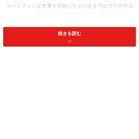
マートフォンを充電する時にもそのままではプラグがコ
ンセントに入らないのでC型変換プラグに挿入して使い
ましょう。
続きを読む
C型変換プラグ（写真左）
海外旅行用の変換プラグは、日本の家電量品店や100均
ショップ、空港の旅行用品を扱うショップで購入可能。
欧州ではドイツ以外にも、フランス、ベルギー、イタリ
ア、スペイン、ポルトガル、クロアチア、北欧などC型
プラグの国が多いのでヨーロッパ周遊旅行をする時にも
たいていの国で使えます。韓国やベトナム、インドネシ
アなどアジアの国々でもC型は多く使われているのでひ
とつ持っておくと便利ですよ。