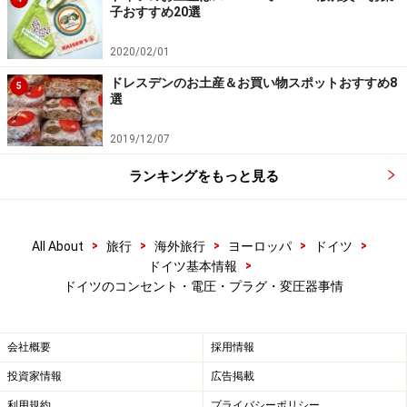
子おすすめ20選
2020/02/01
ドレスデンのお土産＆お買い物スポットおすすめ8
5
選
2019/12/07
ランキングをもっと見る
>
>
>
>
>
All About
旅行
海外旅行
ヨーロッパ
ドイツ
>
ドイツ基本情報
ドイツのコンセント・電圧・プラグ・変圧器事情
会社概要
採用情報
投資家情報
広告掲載
利用規約
プライバシーポリシー