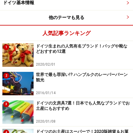
ドイツ基本情報
はまず必要ないでしょう。
他のテーマも見る
【関連記事】
人気記事ランキング
ドイツのトイレ事情とは？有料トイレの使い方
ドイツのお土産はスーパーで！2019版雑貨＆お菓子
ドイツ生まれの人気有名ブランド！バッグや靴な
1
17選
どおすすめ12選
ドイツの温泉・サウナの入り方！日本と違うマナー
2020/02/01
とは
世界で最も罪深い!? ハンブルクのレーパーバーン
2
Vielen Dankの意味は？ドイツ語でありがとうの感謝
観光
表現
2016/01/14
ドイツの文房具7選！日本でも人気なブランドでお
※記事内容は執筆時点のものです。最新の内容をご確認くださ
3
土産にもおすすめ
い。
※海外を訪れる際には最新情報の入手に努め、「
外務省 海外安全
ホームページ
」を確認するなど、安全確保に十分注意を払ってく
2020/01/08
ださい。
ドイツのお土産はスーパーで！2020版雑貨＆お菓
4