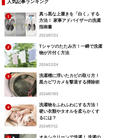
人気記事ランキング
真っ黒な上履きを「白く」する
1
方法！ 家事アドバイザーの洗濯
指南書
2023/07/21
Tシャツのたたみ方！一瞬で洗濯
2
物が片付く方法
2024/12/24
洗濯槽に浮いたカビの取り方！
3
黒カビワカメを撃退する掃除術
2024/07/03
洗濯物をふわふわにする方法！
4
硬い衣類やタオルを柔らかくす
るには？
2024/07/11
オキシクリーンで洗濯！ 洗濯の