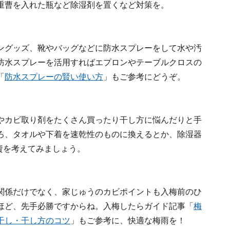
重曹を入れた瓶など除湿剤を置くなど対策を。
ングッズ、靴やバッグなどに防水スプレーをして水や汚
防水スプレーを活用すればエプロンやテーブルクロスの
「
防水スプレーの賢い使い方
」もご参考にどうぞ。
やカビ取り剤をたくさん買ったり干し方に悩んだりと手
ろ、タオルや下着を速乾性のものに換えるとか、除湿器
資を考えてみましょう。
関係だけでなく、家じゅうのカビポイントも入梅前のひ
ほど、先手必勝ですからね。入梅したらガイド記事「
梅
干し・干し方のコツ
」もご参考に、快適な梅雨を！