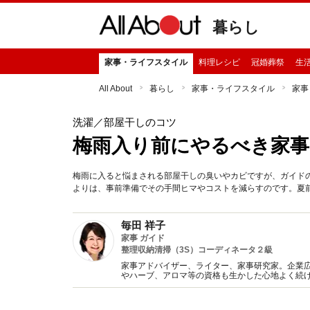
暮らし
家事・ライフスタイル
料理レシピ
冠婚葬祭
生
All About
暮らし
家事・ライフスタイル
家事
洗濯
／部屋干しのコツ
梅雨入り前にやるべき家事
梅雨に入ると悩まされる部屋干しの臭いやカビですが、ガイド
よりは、事前準備でその手間ヒマやコストを減らすのです。夏
毎田 祥子
家事 ガイド
整理収納清掃（3S）コーディネータ２級
家事アドバイザー、ライター、家事研究家。企業
やハーブ、アロマ等の資格も生かした心地よく続け
家事”』、監修『おばあちゃんの歳時記暮らしの知