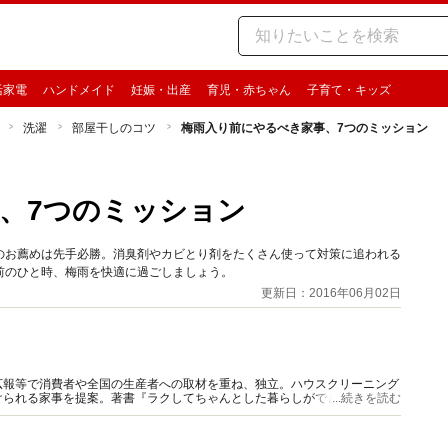
活家電
ハンドメイド
妊娠・出産
育児・赤ちゃん
子育て・キッズ
洗濯
部屋干しのコツ
梅雨入り前にやるべき家事、7つのミッション
、7つのミッション
のお薦めは先手必勝。消臭剤やカビとり剤をたくさん使って対策に追われる
前のひと時、梅雨を快適に過ごしましょう。
更新日：2016年06月02日
広報等で消費者や全国の生産者への取材を重ね、独立。ハウスクリーニング
られる家事を提案。著書『ラクしてちゃんとした暮らしができる“朝だけ
...続きを読む
恵』等。新聞雑誌TV等出演多数。