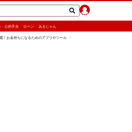
金・公的手当
ローン
あるじゃん
厳選！お金持ちになるためのアプリやツール