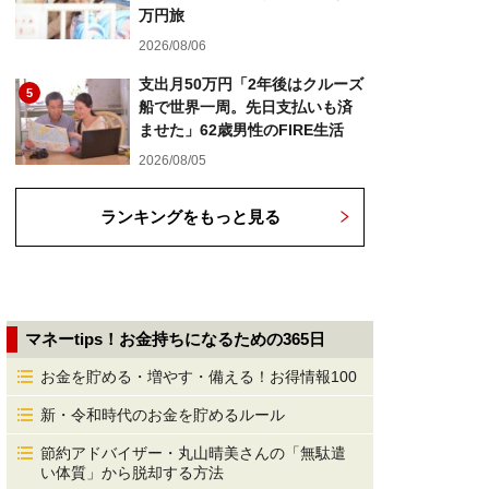
万円旅
2026/08/06
支出月50万円「2年後はクルーズ
5
船で世界一周。先日支払いも済
ませた」62歳男性のFIRE生活
2026/08/05
ランキングをもっと見る
マネーtips！お金持ちになるための365日
お金を貯める・増やす・備える！お得情報100
新・令和時代のお金を貯めるルール
節約アドバイザー・丸山晴美さんの「無駄遣
い体質」から脱却する方法