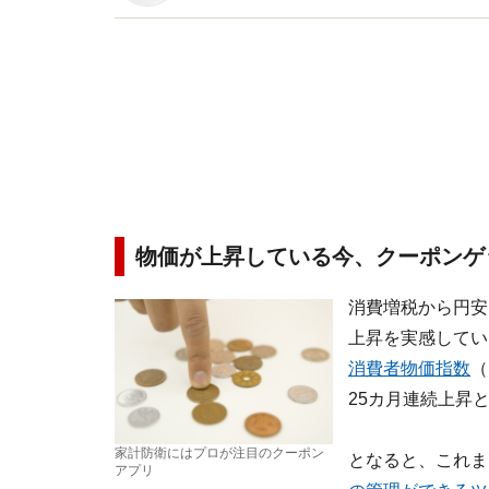
新トピックス、おトク・節約コラムなど、役立つ
物価が上昇している今、クーポンゲ
消費増税から円安
上昇を実感してい
消費者物価指数
（
25カ月連続上昇
家計防衛にはプロが注目のクーポン
となると、これま
アプリ