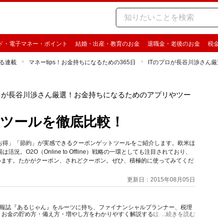
ド・電子マネー・ポイント
結婚・出産・教育のお金
退職金・老後のお金
税
る連載
マネーtips！お金持ちになるための365日
ITのプロが長谷川渉さん
プロが長谷川渉さん厳選！お金持ちになるためのアプリやツー
トツールを徹底比較！
お得」「節約」が実感できるクーポンゲットツールをご紹介します。欧米ほ
O2O（Online to Offline）戦略の一環としても注目されており、
います。たかがクーポン、されどクーポン。ぜひ、積極的に使ってみてくだ
更新日：2015年08月05日
資情報誌『あるじゃん』をルーツに持ち、ファイナンシャルプランナー、税理
、お金の貯め方・備え方・増やし方をわかりやすく解説するほか、マネー最
...続きを読む