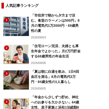
人気記事ランキング
「市役所で朝から夕方まで涼
1
む。食堂のラーメンは500円」8
月の電気代1万2000円・69歳男
性の夏
2026/08/03
「住宅ローン完済、夫婦とも厚
2
生年金でよかった」月2万円貯金
する68歳男性の年金生活
2026/08/06
「夏は朝に白湯を飲み、1日4回
3
血圧を測る」8月の電気代3万
円・84歳女性の1人暮らし
2026/08/05
「年金から少しずつ貯め、神社
4
へのお参りを欠かさない」64歳
女性、息子家族と浜松1泊総額6