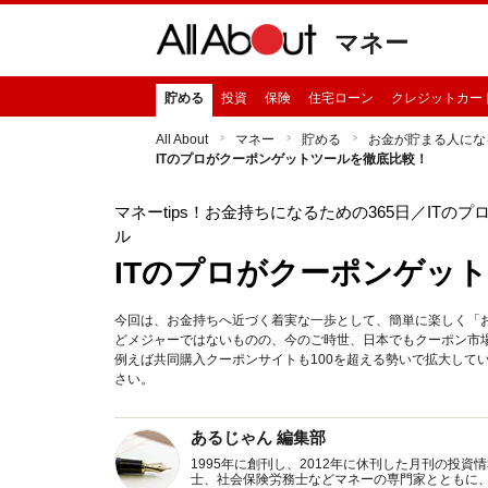
マネー
貯める
投資
保険
住宅ローン
クレジットカー
All About
マネー
貯める
お金が貯まる人にな
ITのプロがクーポンゲットツールを徹底比較！
マネーtips！お金持ちになるための365日
／ITの
ル
ITのプロがクーポンゲッ
今回は、お金持ちへ近づく着実な一歩として、簡単に楽しく「
どメジャーではないものの、今のご時世、日本でもクーポン市場は活況。
例えば共同購入クーポンサイトも100を超える勢いで拡大して
さい。
あるじゃん 編集部
1995年に創刊し、2012年に休刊した月刊の投
士、社会保険労務士などマネーの専門家とともに