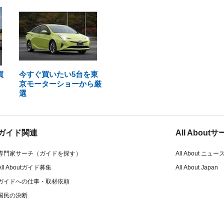
買
今すぐ買いたい5台を東
京モーターショーから厳
選
ガイド関連
All Abou
専門家サーチ（ガイドを探す）
All About ニュー
All Aboutガイド募集
All About Japan
ガイドへの仕事・取材依頼
国民の決断