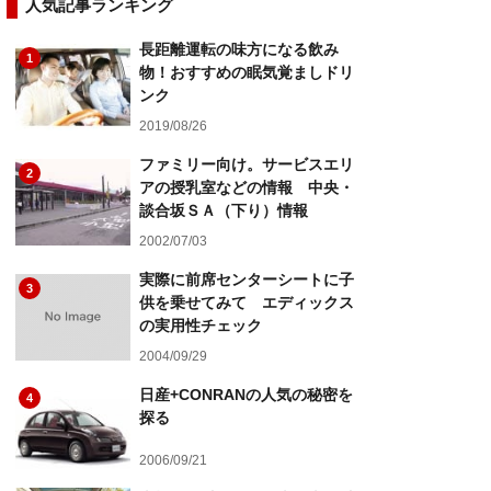
人気記事ランキング
長距離運転の味方になる飲み
1
物！おすすめの眠気覚ましドリ
ンク
2019/08/26
ファミリー向け。サービスエリ
2
アの授乳室などの情報 中央・
談合坂ＳＡ（下り）情報
2002/07/03
実際に前席センターシートに子
3
供を乗せてみて エディックス
の実用性チェック
2004/09/29
日産+CONRANの人気の秘密を
4
探る
2006/09/21