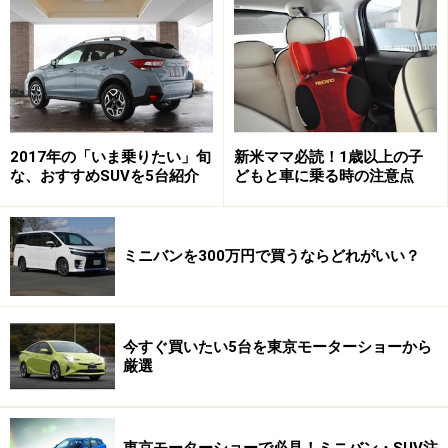
今どき、ほとんどのクルマに標準装備されている助手席エア
バッグですが、子どもにとっては安全装置になり得ないこと
が……。
2017年の「いま乗りたい」旬
新米ママ必読！1歳以上の子
な、おすすめSUVを5台紹介
どもと車に乗る時の注意点
やむを得ず子どもを助手席に乗せなければいけない理由
があるのなら、
助手席エアバッグが解除できる車種
に乗
ミニバンを300万円で買うならどれがいい？
せてください。それができないのなら、助手席にチャイ
ルドシートを乗せるのは絶対にやめましょう。
今すぐ買いたい5台を東京モーターショーから
厳選
信号待ちなどの停車時にシフトは「P」か
「N」へ
1歳を過ぎると子どもは車内でも突然泣き出す、大声で
東京モーターショーで必見！ミニバン・SUV注