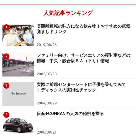
人気記事ランキング
踏み間違い事故の多くはバッグ時に起きています。
身体
をひねった状態だと、足元の感覚が分からなくなり、ブ
長距離運転の味方になる飲み物！おすすめの眠気
1
レーキを踏んだつもりでもアクセルを踏みやすくなるか
覚ましドリンク
らです
。後ろの席の子どもに気を取られることが多い信
2019/08/26
号待ちでは、PかNレンジ（エンジンの動力がタイヤに伝
ファミリー向け。サービスエリアの授乳室などの
わらない状態）に入れておく習慣をつけておけば、振り
2
情報 中央・談合坂ＳＡ（下り）情報
返ったときに万が一、ブレーキから足が外れてしまって
も急発進する事故は防げます。
2002/07/03
実際に前席センターシートに子供を乗せてみて
3
エディックスの実用性チェック
もちろん、サイドブレーキを引いておくことも忘れず
に。傾斜がある道路だとNではクルマが動いてしまいま
2004/09/29
す。
日産+CONRANの人気の秘密を探る
4
2006/09/21