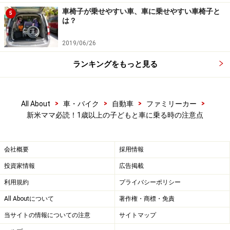
Dに入れてフットブレーキを踏んだ状態では、ペダルから足
車椅子が乗せやすい車、車に乗せやすい車椅子と
が外れてアクセルを踏んでしまったときに危険です。「N」
5
は？
や「P」レンジを走行中にもきちんと使い分けましょう。
2019/06/26
もちろん、短時間で対応できないような事態が起きてし
ランキングをもっと見る
まったら、駐車場などの安全な場所へクルマを停止さ
せ、子どもの世話をするべきです。
>
>
>
>
All About
車・バイク
自動車
ファミリーカー
新米ママ必読！1歳以上の子どもと車に乗る時の注意点
子どもに気を取られて発進が遅くなっても、後ろからクラク
ションを鳴らされる程度で済みますが、足元のペダル操作を
会社概要
採用情報
間違うと、前のクルマに追突する事故になりかねません。
投資家情報
広告掲載
利用規約
プライバシーポリシー
All Aboutについて
著作権・商標・免責
子どもとお出かけの基本中の基本！「チャ
当サイトの情報についての注意
サイトマップ
イルドロック」と「ウィンドウロック」