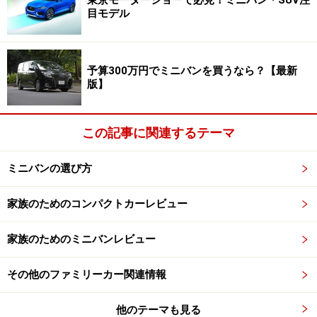
騒ぎだす、チャイルドシートを抜け出そうとする、突然
目モデル
なんの前触れもなく吐く、お菓子やおもちゃなどを要求
するなど、運転中のママがパニックになるようなことを
予算300万円でミニバンを買うなら？【最新
平気でやるものです。
版】
フットブレーキに足をかけたまま、信号待ちで振り返っ
て子どもの世話をついついやってしまうママも多いよう
この記事に関連するテーマ
ですが、シフトを「D」に入れたままだと非常に危険で
ミニバンの選び方
す。
家族のためのコンパクトカーレビュー
数年前の調査によれば、アクセルとブレーキの踏み間違
い事故の年代別の割合は、女性の場合「18歳から29歳」
家族のためのミニバンレビュー
という若い世代がワーストです。後ろの席にいる子ども
を気にしていて、
ブレーキペダルから足が外れ、踏み直
その他のファミリーカー関連情報
したと思ったらアクセルだったというパターン
も含まれ
ます。
他のテーマも見る