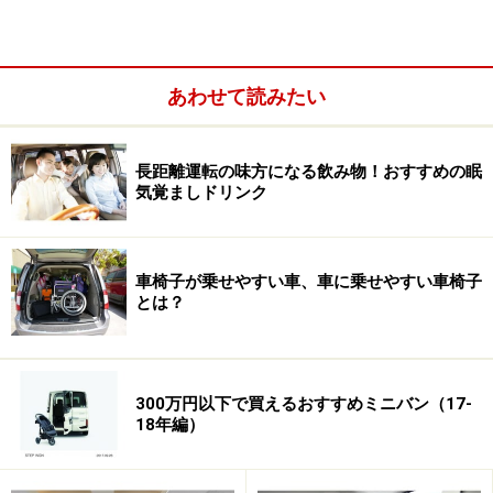
て車外に放り出されるか、エアバッグが膨らむ衝撃の被
害を受けます。シートベルトの代わりとなるチャイルド
シートがない状態で、もしエアバッグが展開してしまっ
あわせて読みたい
たら、子どもにとっては命を守るエアバッグはただの凶
器。衝撃で鼓膜が破れた、などの被害も報告されていま
長距離運転の味方になる飲み物！おすすめの眠
す。
気覚ましドリンク
車椅子が乗せやすい車、車に乗せやすい車椅子
とは？
300万円以下で買えるおすすめミニバン（17-
18年編）