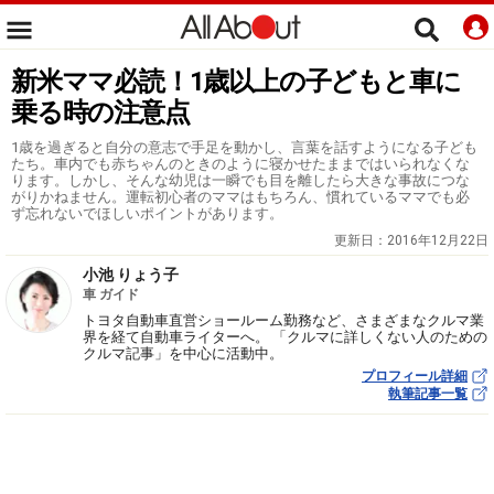
新米ママ必読！1歳以上の子どもと車に
乗る時の注意点
1歳を過ぎると自分の意志で手足を動かし、言葉を話すようになる子ども
たち。車内でも赤ちゃんのときのように寝かせたままではいられなくな
ります。しかし、そんな幼児は一瞬でも目を離したら大きな事故につな
がりかねません。運転初心者のママはもちろん、慣れているママでも必
ず忘れないでほしいポイントがあります。
更新日：
2016年12月22日
小池 りょう子
車 ガイド
トヨタ自動車直営ショールーム勤務など、さまざまなクルマ業
界を経て自動車ライターへ。 「クルマに詳しくない人のための
クルマ記事」を中心に活動中。
プロフィール詳細
執筆記事一覧