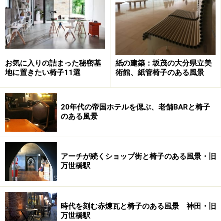
お気に入りの詰まった秘密基
紙の建築：坂茂の大分県立美
地に置きたい椅子11選
術館、紙管椅子のある風景
●ファニチャー選びに関係する『身体のサイズ』。各部分の
サイズをメモしておきましょう！ （画面をクリッ
クすると拡大します）
20年代の帝国ホテルを偲ぶ、老舗BARと椅子
のある風景
ファニチャーデザイン（家具設計）も、人体の寸法は需
要なポイントのひとつです。
アーチが続くショップ街と椅子のある風景・旧
専門的になりますが、人体各部の寸法測定することを
万世橋駅
『生体計測』といい、その為の計測法と計測器が開発さ
れているんですよ。またそのデータを基に生理学や心理
学側面を科学的に究明する『
人間工学
』もデザインに活
時代を刻む赤煉瓦と椅子のある風景 神田・旧
かされています。
万世橋駅