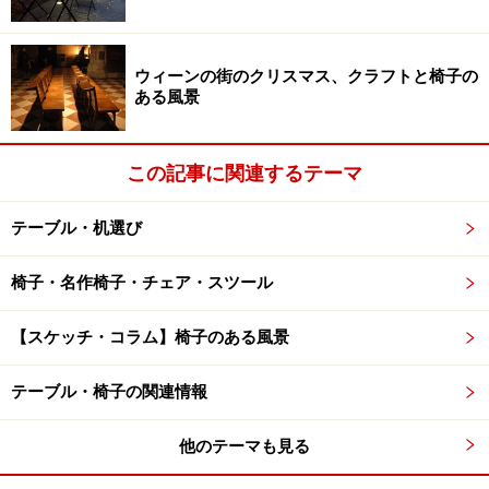
ですから、ファニチャー選びの場合、自分や使用する人
の身体のサイズを知っておくことが大切です。できれ
ウィーンの街のクリスマス、クラフトと椅子の
ある風景
ば、自分の身体サイズをメモしておくと良いでしょう。
この記事に関連するテーマ
身体とファニチャー（家具）には、心地よ
いサイズがある。
テーブル・机選び
さて、この『身体サイズ』、ファニチャーとどう関係あ
椅子・名作椅子・チェア・スツール
るのか？
具体的にお話ししましょう。
【スケッチ・コラム】椅子のある風景
まずは、日中の大半で使用する『椅子』です。
テーブル・椅子の関連情報
下の図をご覧下さい。
他のテーマも見る