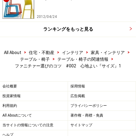
※記事内容は執筆時点のものです。最新の内容をご確認くださ
2012/04/24
い。
ランキングをもっと見る
次のページへ
1
/
2
>
>
>
>
All About
住宅・不動産
インテリア
家具・インテリア
>
>
テーブル・椅子
テーブル・椅子の関連情報
ファニチァー選びのコツ #002 心地よい『サイズ』1
会社概要
採用情報
投資家情報
広告掲載
利用規約
プライバシーポリシー
All Aboutについて
著作権・商標・免責
当サイトの情報についての注意
サイトマップ
ヘルプ