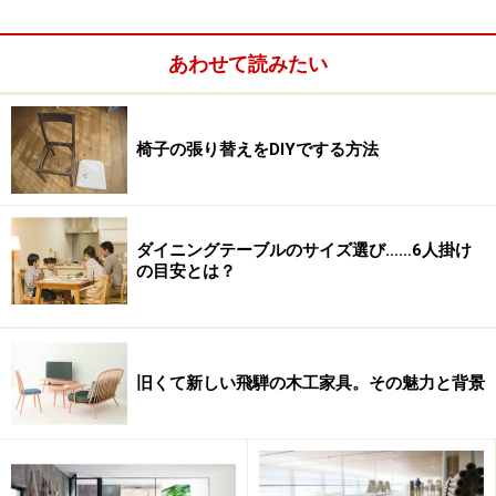
あわせて読みたい
椅子の張り替えをDIYでする方法
そう、身体検査で測りますよね、身長とか座高とか、胸
囲とか。
ファニチャー選びには、この『身体サイズ』がとても重
ダイニングテーブルのサイズ選び……6人掛け
の目安とは？
要なンですよ。
旧くて新しい飛騨の木工家具。その魅力と背景