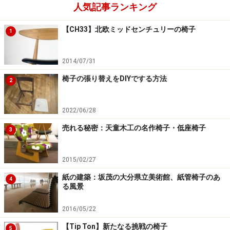
人気記事ランキング
●椅子のサイズ（寸法）図です。各部分のサイズが身体のサ
イズと関係します。 （画面をクリッ
クすると拡大します）
【CH33】北欧ミッドセンチュリーの椅子
1
椅子にも各部分のサイズがあります。これらのサイズや
角度は、身体のサイズと大変関係しています。とくに各
2014/07/31
サイズが大きすぎたり、高すぎたり、また低すぎたり、
椅子の張り替えをDIYでする方法
2
狭すぎると疲れや疲労がたまり、不快感や不愉快な気持
ちになります。やはり、椅子は座って心地よくてはなり
2022/06/28
ません。
売れる秘密：天童木工の名作椅子・低座椅子
3
心地よいサイズを見つけることが大切ですね。
2015/02/27
では、次のページで
『心地よいサイズを選ぶチェックポイント』をご紹介し
紙の建築：坂茂の大分県立美術館、紙管椅子のあ
4
る風景
ましょう。
2016/05/22
【Tip Ton】新たなる挑戦の椅子
5