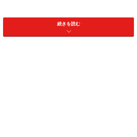
そして今回、「家具コツ・その2」のテーマは、『サイ
ズ』です。
続きを読む
家具コツ・その2
『サイズ』をメモしておく
まずは、『身体サイズ』です。
皆さん、自分の身体の寸法、ご存知ですか？