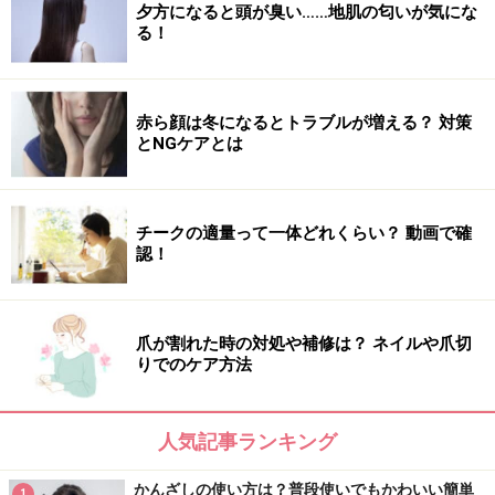
夕方になると頭が臭い……地肌の匂いが気にな
る！
赤ら顔は冬になるとトラブルが増える？ 対策
とNGケアとは
チークの適量って一体どれくらい？ 動画で確
認！
爪が割れた時の対処や補修は？ ネイルや爪切
りでのケア方法
人気記事ランキング
かんざしの使い方は？普段使いでもかわいい簡単
1