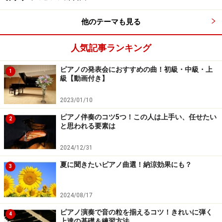
す！ 楽譜に書かれたとおりの音を間違いなく弾くことは
もちろん大切ですが、それ以上に演奏の仕上がりを左右
他のテーマも見る
するのは、料理で言えば「味付け」、音楽で言えば「表
現」するテクニックです。
人気記事ランキング
ピアノの発表会におすすめの曲！初級・中級・上
1
「あの人の作ったアレが食べたい」というのと同じよう
級【動画付き】
に、「あの人の弾くあの曲が聴きたい」と言われるよう
2023/01/10
な演奏ができたら素晴らしいですね。
ピアノ伴奏のコツ5つ！この人は上手い、任せたい
2
と思われる要素は
ピアノを「どのように弾きたいか」曲につ
2024/12/31
いてイメージをもつ
夏に聞きたいピアノ曲選！納涼効果にも？
3
2024/08/17
ピアノ演奏で音の粒を揃えるコツ！きれいに弾く
曲について、自分なりのこだわりをもつことが表現豊かな演
4
上達の基礎＆練習方法