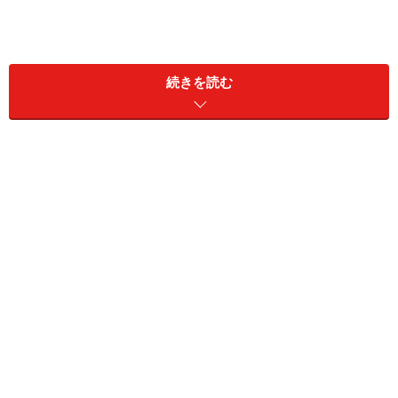
続きを読む
同じ楽譜を使って楽譜どおりに弾いていても、人によっ
て演奏は違って聞こえます。もちろん、初級者と上級者
の演奏を比べてしまえば差が出るのは当たり前ですが、
プロのピアニスト同士を比べても演奏する人によって印
象が違います。
これは、同じレシピ（＝楽譜）を見て料理をしても（＝
ピアノを弾いても）、作る人によって出来上がりの味
（＝演奏）に違いが出る理由と似ています。
たとえば、レシピに「千切り」と書いてあっても、人に
よって千切りの太さがまちまちだったり、「弱火」「中