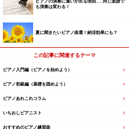
ピアノの演奏に違いが出る理由……同じ楽譜で
も演奏は変わる！
（ピティナ公式サイトより）
どの演奏が一番好きでしたか？テンポや間の取り方が違
うだけでも曲の印象はだいぶ変わります。特に2と3の演
夏に聞きたいピアノ曲選！納涼効果にも？
奏ではテンポの差が大きいので、聞く人の好みの分かれ
るところです。速めの2の演奏を「若々しい」と感じる
この記事に関連するテーマ
か、「せわしない」と感じるか。また、ゆっくりめの3
の演奏を「叙情的」と感じるか「遅くてつまらない」と
ピアノ入門編（ピアノを始めよう）
感じるか。いずれにしても、どちらが正しいということ
ではありません。
ピアノ初級編（基礎を固めよう）
ピアノあれこれコラム
ピアノの演奏の違いは「個性」！
いちおしピアニスト
違いが出ることは決して悪いことではなく、むしろその
違いこそが「個性」として大切にすべきポイントなので
おすすめのピアノ練習曲