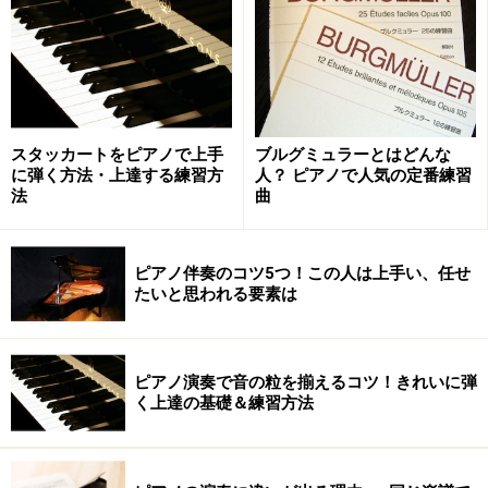
ピアノ演奏でも、音の強さやニュアンス、速度の変化な
ど、楽譜に書かれた指示を人それぞれどのように解釈、
判断して表現するかで演奏の仕上がりに大きな差が出る
のです。
スタッカートをピアノで上手
ブルグミュラーとはどんな
■実際に聞き比べてみましょう！
に弾く方法・上達する練習方
人？ ピアノで人気の定番練習
法
曲
太田胃散のCMでお馴染みのショパン作曲「前奏曲」第7
番を、3人のピアニストで聞き比べてみましょう。1分足
ピアノ伴奏のコツ5つ！この人は上手い、任せ
らずの短い曲なので、是非最後まで聞いてみてくださ
たいと思われる要素は
い。
ピアノ演奏で音の粒を揃えるコツ！きれいに弾
ショパン：前奏曲 第７番 ピアノ：白水芳枝
く上達の基礎＆練習方法
ショパン：前奏曲 第７番 ピアノ：根津理恵子
ショパン：前奏曲 第７番 ピアノ：須藤千晴