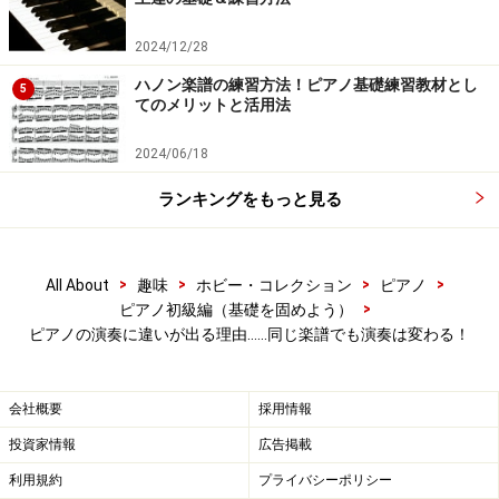
奏につながる
2024/12/28
ほとんど味のしない料理をあまり美味しいと思わないの
と同じように、表情に乏しくただ正確な音が鳴っている
ハノン楽譜の練習方法！ピアノ基礎練習教材とし
5
てのメリットと活用法
だけの演奏もあまり上手には聞こえません。
2024/06/18
演奏の上手い下手は、弾く人の表現力で決まる
と言って
ランキングをもっと見る
も過言ではありません。表現は豊かであればあるほど、
演奏は深みを増し説得力をもちます。そのためにはま
ず、曲について
「このように弾きたい」という自分なり
>
>
>
>
All About
趣味
ホビー・コレクション
ピアノ
のイメージをもつ
ことが大切です。
>
ピアノ初級編（基礎を固めよう）
ピアノの演奏に違いが出る理由……同じ楽譜でも演奏は変わる！
「弾くことに精一杯で、表現するところまで余裕がな
い」、または「何をどのように表現していいのかわから
会社概要
採用情報
ない」という人も少なくないと思いますが、それでは人
投資家情報
広告掲載
に伝わる音楽は奏でられません。ピアノの練習という
利用規約
プライバシーポリシー
と、どうしても指を動かすことに意識が偏りがちです