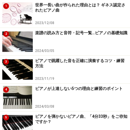
世界一長い曲が作られた理由とは？ ギネス認定さ
1
れたピアノ曲
2023/12/08
楽譜の読み方と音符・記号一覧…ピアノの基礎知識
2
2024/03/05
ピアノで跳躍した音を正確に演奏するコツ・練習
3
方法
2023/11/19
ピアノが上達しない5つの理由と練習のポイント
4
2024/03/08
ピアノを弾かないピアノ曲、「4分33秒」をご存知
5
ですか？