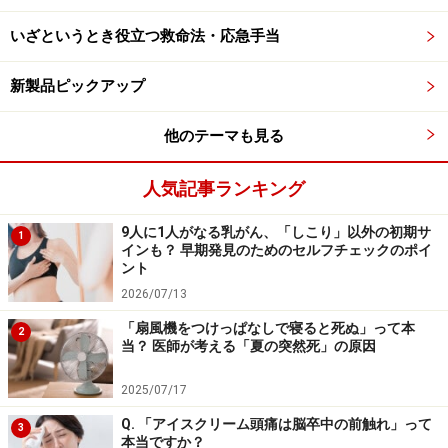
いざというとき役立つ救命法・応急手当
Mount Sinaiからの眺め
新製品ピックアップ
2. とにかく効率重視
他のテーマも見る
アメリカは短時間で効率よく仕事をまわすことを常に考
人気記事ランキング
えています。分業がはっきりしているので、自分の専門
9人に1人がなる乳がん、「しこり」以外の初期サ
分野に集中して仕事をします。私が皮膚科の外来にいて
1
インも？ 早期発見のためのセルフチェックのポイ
一番驚いたのは、脚に潰瘍（かいよう）という皮膚に
ント
10cmほどの傷がある患者さんが受診したときのことでし
2026/07/13
た。すでに診断はついていたので担当の皮膚科医が飲み
「扇風機をつけっぱなしで寝ると死ぬ」って本
2
当？ 医師が考える「夏の突然死」の原因
薬の変更を指示しました。そこまでは通常通りなのです
が、そのまま患者さんを返してしまい、傷自体の手当は
2025/07/17
まったく行わず、それに対するぬり薬を使った治療法の
Q. 「アイスクリーム頭痛は脳卒中の前触れ」って
3
指導もありませんでした。
本当ですか？