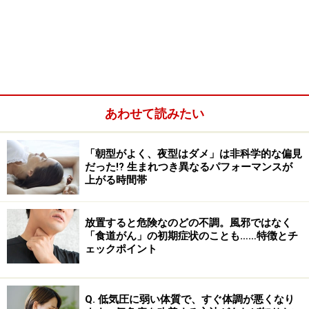
で、人それぞれ違う名前の保険に入っています。
たとえば通常の診療、救急医療、入院など項目ごとにい
くらまでは個人の支払いになり、どこまで保険がカバー
する、というような詳細が保険ごとに決まっています。
あわせて読みたい
私も雇用主から提示された2つの保険のうち、この項目
を見比べて、1つを選びました。アメリカの保険は高い
「朝型がよく、夜型はダメ」は非科学的な偏見
とよく言われていますが、私の場合は雇用側のサポート
だった!? 生まれつき異なるパフォーマンスが
上がる時間帯
が手厚かったため、日本にいた時よりも安い保険料です
んでいます。これは雇用主によりますので、一概には言
えません。オバマケアも現在保険に加入していない人が
放置すると危険なのどの不調。風邪ではなく
「食道がん」の初期症状のことも……特徴とチ
主なターゲットですので、日本のような国民全部をカバ
ェックポイント
ーする保険制度ではありません。
Q. 低気圧に弱い体質で、すぐ体調が悪くなり