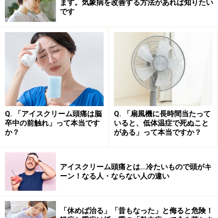
ます。気象病を改善する方法があれば知りたい
です
Q. 「アイスクリーム頭痛は脳
Q. 「扇風機に長時間当たって
卒中の前触れ」って本当です
いると、低体温症で死ぬこと
か？
がある」って本当ですか？
一般的な医療であれば保険がカバーしてくれるので個人
レベルではあまり意識することはありませんが、医療費
アイスクリーム頭痛とは…冷たいもので頭がキ
の請求額自体はアメリカが圧倒的に高いです。飲み過ぎ
ーン！なる人・ならない人の違い
て倒れたら救急車で運ばれて気づいたら病院だったとい
う友人がいましたが、救急車代と診察代で1000ドル弱と
「休めば治る」「昔もなった」と侮ると危険！
られたとのことでした……。幸い保険がほとんどカバーし