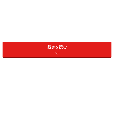
続きを読む
筆者の勤務するニューヨークのロックフェラー大学病院
1. 保険が一人ひとり違う
まず、アメリカは国に統一された保険のシステムがあり
ません。日本では通常3割負担で国が一律で保険を提供
していますが、アメリカでは民間の保険がメインなの