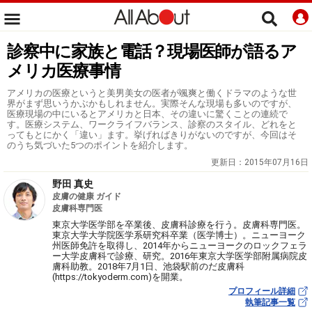
診察中に家族と電話？現場医師が語るア
メリカ医療事情
アメリカの医療というと美男美女の医者が颯爽と働くドラマのような世
界がまず思いうかぶかもしれません。実際そんな現場も多いのですが、
医療現場の中にいるとアメリカと日本、その違いに驚くことの連続で
す。医療システム、ワークライフバランス、診察のスタイル、どれをと
ってもとにかく「違い」ます。挙げればきりがないのですが、今回はそ
のうち気づいた5つのポイントを紹介します。
更新日：
2015年07月16日
野田 真史
皮膚の健康 ガイド
皮膚科専門医
東京大学医学部を卒業後、皮膚科診療を行う。皮膚科専門医。
東京大学大学院医学系研究科卒業（医学博士）。ニューヨーク
州医師免許を取得し、2014年からニューヨークのロックフェラ
ー大学皮膚科で診療、研究。2016年東京大学医学部附属病院皮
膚科助教。2018年7月1日、池袋駅前のだ皮膚科
(https://tokyoderm.com)を開業。
プロフィール詳細
執筆記事一覧