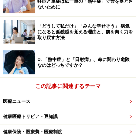
軽症と重症は紙一重の「熱中症」で命を落とさ
てくれたようですが。
ないために
アメリカの保険と比べると日本の医療は平等でわかりや
「どうして私だけ」「みんな幸せそう」 病気
すく、優れている点が多いです。料金は一律で保険料も
になると孤独感を覚える理由と、前を向く力を
取り戻す方法
決まっているので、安心して医療を受けられます。ま
た、高額な薬を使った治療を行う場合でも、高額療養費
制度によって大部分は政府が肩代わりしてくれます。働
Q. 「熱中症」と「日射病」、命に関わり危険
くならアメリカ、医療を受けるなら日本がいい、という
なのはどっちですか？
のがアメリカで働く日本人医師の定説になっています
が、まさにその通りだと思います。
この記事に関連するテーマ
医療ニュース
健康医療トリビア・豆知識
筆者が連携しているニューヨークのMount Sinai Hospital
健康保険・医療費・医療制度