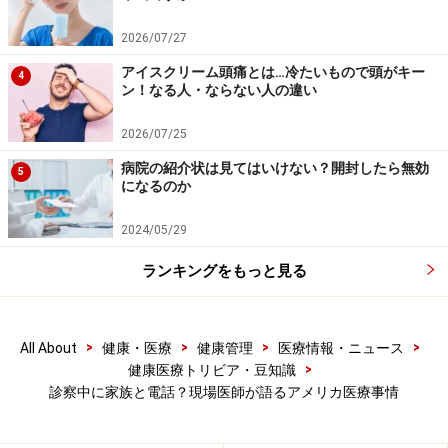
不思議に思い「傷の処置はしないのか？」と聞いたとこ
2026/07/27
ろ、「それは傷を治療する専門のナースの仕事だから、
アイスクリーム頭痛とは…冷たいもので頭がキー
4
ン！なる人・ならない人の違い
皮膚科では診ないよ」とのことでした。日本では傷にぬ
り薬の治療をするだけのために皮膚科を受診することも
2026/07/25
あるくらいですから、この差には驚きました。
病院の紹介状は見てはいけない？開封したら無効
5
になるのか
ただ、皮膚科医が皮膚科医でなければできない仕事、つ
2024/05/29
まり特殊な皮膚病の飲み薬の管理などに集中して効率よ
く多くの患者さんを診ることが重要、と考えているアメ
ランキングをもっと見る
リカの医療からすると、これはもっともなことです。傷
の処置をして長い時間を1人の患者さんにとられるより
は、その間に3人の患者さんを診察したほうが皮膚科医
>
>
>
>
All About
健康・医療
健康管理
医療情報・ニュース
>
健康医療トリビア・豆知識
は限られた時間を有効に使えて患者さんの治療にも貢献
診察中に家族と電話？現場医師が語るアメリカ医療事情
できるというわけです。