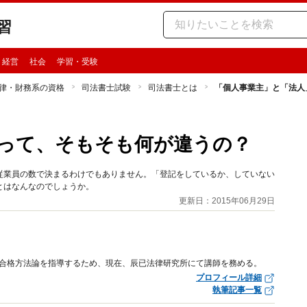
習
・経営
社会
学習・受験
律・財務系の資格
司法書士試験
司法書士とは
「個人事業主」と「法人
って、そもそも何が違うの？
従業員の数で決まるわけでもありません。「登記をしているか、していない
とはなんなのでしょうか。
更新日：2015年06月29日
の合格方法論を指導するため、現在、辰已法律研究所にて講師を務める。
プロフィール詳細
執筆記事一覧