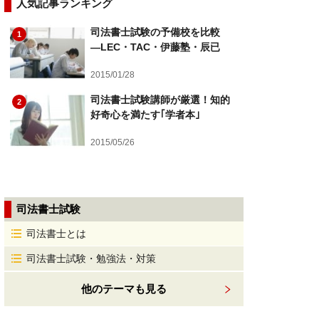
人気記事ランキング
司法書士試験の予備校を比較
1
―LEC・TAC・伊藤塾・辰已
2015/01/28
司法書士試験講師が厳選！知的
2
好奇心を満たす｢学者本｣
2015/05/26
司法書士試験
司法書士とは
司法書士試験・勉強法・対策
他のテーマも見る