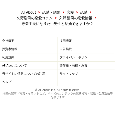
>
>
>
>
All About
恋愛・結婚
恋愛
恋愛
>
>
久野浩司の恋愛コラム
久野 浩司の恋愛情報
専業主夫になりたい男性と結婚できますか？
会社概要
採用情報
投資家情報
広告掲載
利用規約
プライバシーポリシー
All Aboutについて
著作権・商標・免責
当サイトの情報についての注意
サイトマップ
ヘルプ
© All About, Inc. All rights reserved.
掲載の記事・写真・イラストなど、すべてのコンテンツの無断複写・転載・公衆送信等
を禁じます