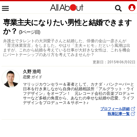
専業主夫になりたい男性と結婚できます
か？
(3ページ目)
弁護士でタレントの大渕愛子さんと結婚した、俳優の金山一彦さんが
「育児休業宣言」をしました。やはり「主夫＝ヒモ」だという風潮は出
ますが、これから結婚を考えている仕事が大好きな女性は、これを機会
にパートナーシップのあり方を考えてみませんか？
更新日：
2015年06月02日
久野 浩司
恋愛 ガイド
マリッジカウンセラー＆著者として、カナダ・バンクーバーと
日本を行き来しながら自身の結婚相談所「アルグラット・ライ
フデザイン」をオープン！ 元レコード会社の音楽プロデュー
サーなど多岐の角度から、あなたの幸せな結婚や恋愛、ライフ
デザインをプロデュース＆サポート♪
プロフィール詳細
執筆記事一覧