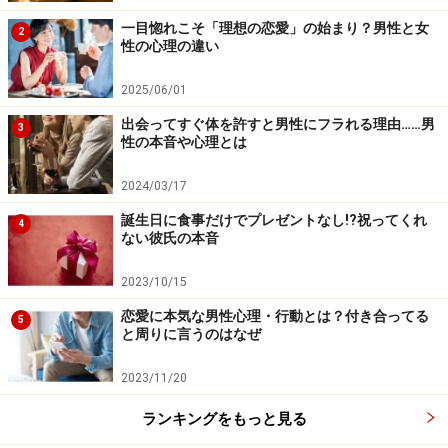
一目惚れこそ「理想の恋愛」の始まり？男性と女
2
性の心理の違い
2025/06/01
出会ってすぐ体を許すと男性にフラれる理由……男
3
性の本音や心理とは
2024/03/17
誕生日に食事だけでプレゼントなし!?祝ってくれ
4
ない彼氏の本音
2023/10/15
恋愛に本気な男性心理・行動とは？付き合ってる
5
と周りに言うのはなぜ
2023/11/20
ランキングをもっと見る